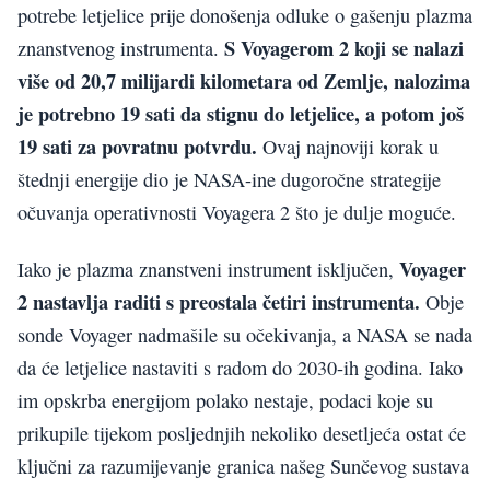
potrebe letjelice prije donošenja odluke o gašenju plazma
S Voyagerom 2 koji se nalazi
znanstvenog instrumenta.
više od 20,7 milijardi kilometara od Zemlje, nalozima
je potrebno 19 sati da stignu do letjelice, a potom još
19 sati za povratnu potvrdu.
Ovaj najnoviji korak u
štednji energije dio je NASA-ine dugoročne strategije
očuvanja operativnosti Voyagera 2 što je dulje moguće.
Voyager
Iako je plazma znanstveni instrument isključen,
2 nastavlja raditi s preostala četiri instrumenta.
Obje
sonde Voyager nadmašile su očekivanja, a NASA se nada
da će letjelice nastaviti s radom do 2030-ih godina. Iako
im opskrba energijom polako nestaje, podaci koje su
prikupile tijekom posljednjih nekoliko desetljeća ostat će
ključni za razumijevanje granica našeg Sunčevog sustava