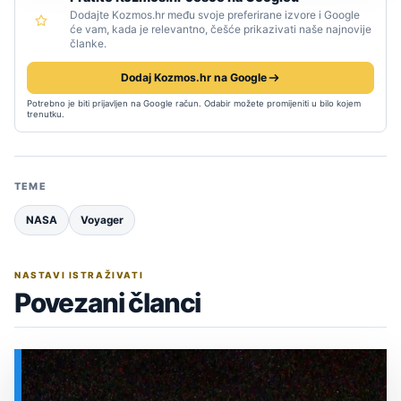
Dodajte Kozmos.hr među svoje preferirane izvore i Google
će vam, kada je relevantno, češće prikazivati naše najnovije
članke.
Dodaj Kozmos.hr na Google
Potrebno je biti prijavljen na Google račun. Odabir možete promijeniti u bilo kojem
trenutku.
TEME
NASA
Voyager
NASTAVI ISTRAŽIVATI
Povezani članci