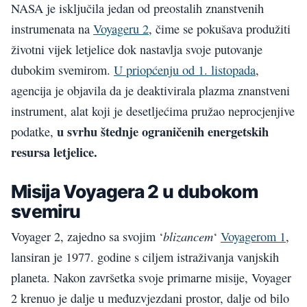
NASA je isključila jedan od preostalih znanstvenih
instrumenata na
Voyageru 2
, čime se pokušava produžiti
životni vijek letjelice dok nastavlja svoje putovanje
dubokim svemirom.
U priopćenju od 1. listopada
,
agencija je objavila da je deaktivirala plazma znanstveni
instrument, alat koji je desetljećima pružao neprocjenjive
u svrhu štednje ograničenih energetskih
podatke,
resursa letjelice.
Misija Voyagera 2 u dubokom
svemiru
blizancem
Voyager 2, zajedno sa svojim ‘
‘
Voyagerom 1
,
lansiran je 1977. godine s ciljem istraživanja vanjskih
planeta. Nakon završetka svoje primarne misije, Voyager
2 krenuo je dalje u međuzvjezdani prostor, dalje od bilo