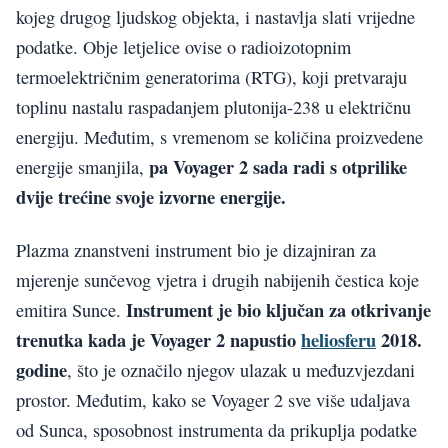
kojeg drugog ljudskog objekta, i nastavlja slati vrijedne
podatke. Obje letjelice ovise o radioizotopnim
termoelektričnim generatorima (RTG), koji pretvaraju
toplinu nastalu raspadanjem plutonija-238 u električnu
energiju. Međutim, s vremenom se količina proizvedene
pa Voyager 2 sada radi s otprilike
energije smanjila,
dvije trećine svoje izvorne energije.
Plazma znanstveni instrument bio je dizajniran za
mjerenje sunčevog vjetra i drugih nabijenih čestica koje
Instrument je bio ključan za otkrivanje
emitira Sunce.
trenutka kada je Voyager 2 napustio
heliosferu
2018.
godine
, što je označilo njegov ulazak u međuzvjezdani
prostor. Međutim, kako se Voyager 2 sve više udaljava
od Sunca, sposobnost instrumenta da prikuplja podatke