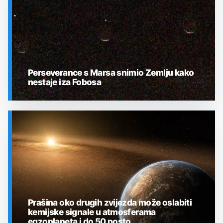
Perseverance s Marsa snimio Zemlju kako
nestaje iza Fobosa
SVEMIR
Prašina oko drugih zvijezda može oslabiti
kemijske signale u atmosferama
egzoplaneta i do 50 posto