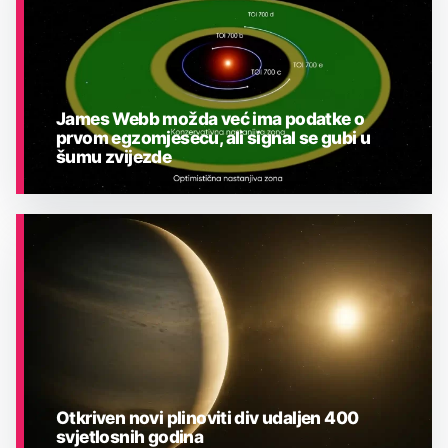
James Webb možda već ima podatke o
prvom egzomjesecu, ali signal se gubi u
šumu zvijezde
ASTRONOMIJA
Otkriven novi plinoviti div udaljen 400
svjetlosnih godina