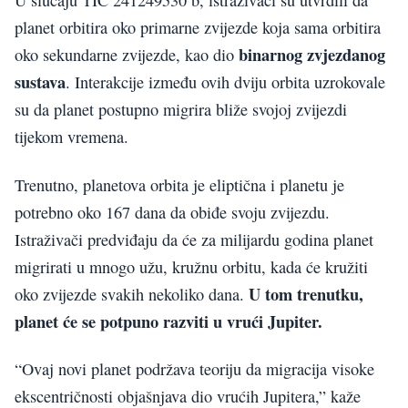
U slučaju TIC 241249530 b, istraživači su utvrdili da
planet orbitira oko primarne zvijezde koja sama orbitira
binarnog zvjezdanog
oko sekundarne zvijezde, kao dio
sustava
. Interakcije između ovih dviju orbita uzrokovale
su da planet postupno migrira bliže svojoj zvijezdi
tijekom vremena.
Trenutno, planetova orbita je eliptična i planetu je
potrebno oko 167 dana da obiđe svoju zvijezdu.
Istraživači predviđaju da će za milijardu godina planet
migrirati u mnogo užu, kružnu orbitu, kada će kružiti
U tom trenutku,
oko zvijezde svakih nekoliko dana.
planet će se potpuno razviti u vrući Jupiter.
“Ovaj novi planet podržava teoriju da migracija visoke
ekscentričnosti objašnjava dio vrućih Jupitera,” kaže