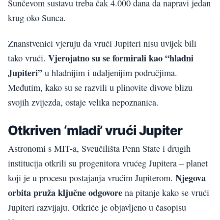
Sunčevom sustavu treba čak 4.000 dana da napravi jedan
krug oko Sunca.
Znanstvenici vjeruju da vrući Jupiteri nisu uvijek bili
Vjerojatno su se formirali kao “hladni
tako vrući.
Jupiteri”
u hladnijim i udaljenijim područjima.
Međutim, kako su se razvili u plinovite divove blizu
svojih zvijezda, ostaje velika nepoznanica.
Otkriven ‘mladi’ vrući Jupiter
Astronomi s MIT-a, Sveučilišta Penn State i drugih
institucija otkrili su progenitora vrućeg Jupitera – planet
Njegova
koji je u procesu postajanja vrućim Jupiterom.
orbita pruža ključne odgovore
na pitanje kako se vrući
Jupiteri razvijaju. Otkriće je objavljeno u časopisu