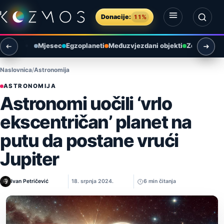
Preskoči na sadržaj
Donacije:
11%
Otvori izbornik
Otvori pretragu
Mjesec
Egzoplaneti
Međuzvjezdani objekti
Zemlja i ok
Naslovnica
Astronomija
ASTRONOMIJA
Astronomi uočili ‘vrlo
ekscentričan’ planet na
putu da postane vrući
Jupiter
Ivan Petričević
18. srpnja 2024.
6 min čitanja