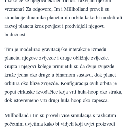
I kako će se njegova ekscentričnost razvijati tijekom
vremena? Za odgovore, Im i Millholland proveli su
simulacije dinamike planetarnih orbita kako bi modelirali
razvoj planeta kroz povijest i predvidjeli njegovu
budućnost.
Tim je modelirao gravitacijske interakcije između
planeta, njegove zvijezde i druge obližnje zvijezde.
Gupta i njegovi kolege primijetili su da dvije zvijezde
kruže jedna oko druge u binarnom sustavu, dok planet
orbitira oko bliže zvijezde. Konfiguracija ovih orbita je
poput cirkuske izvođačice koja vrti hula-hoop oko struka,
dok istovremeno vrti drugi hula-hoop oko zapešća.
Millholland i Im su proveli više simulacija s različitim
početnim uvjetima kako bi vidjeli koji uvjet proizvodi