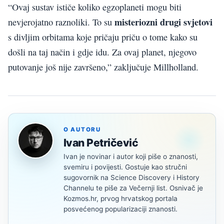
“Ovaj sustav ističe koliko egzoplaneti mogu biti
misteriozni drugi svjetovi
nevjerojatno raznoliki. To su
s divljim orbitama koje pričaju priču o tome kako su
došli na taj način i gdje idu. Za ovaj planet, njegovo
putovanje još nije završeno,” zaključuje Millholland.
O AUTORU
Ivan Petričević
Ivan je novinar i autor koji piše o znanosti,
svemiru i povijesti. Gostuje kao stručni
sugovornik na Science Discovery i History
Channelu te piše za Večernji list. Osnivač je
Kozmos.hr, prvog hrvatskog portala
posvećenog popularizaciji znanosti.