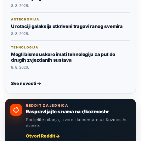
8. 8. 2026.
ASTRONOMIJA
U rotaciji galaksija otkriveni tragovi ranog svemira
8. 8. 2026.
TEHNOLOGIJA
Mogli bismo uskoro imati tehnologiju za put do
drugih zvjezdanih sustava
8. 8. 2026.
Sve novosti
REDDIT ZAJEDNICA
Raspravljajte s nama na r/kozmoshr
Podijelite pitanja, izvore i komentare uz Kozmos.hr
članke.
Otvori Reddit