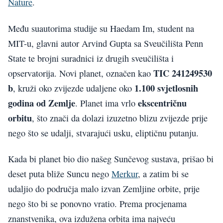
Nature
.
Među suautorima studije su Haedam Im, student na
MIT-u, glavni autor Arvind Gupta sa Sveučilišta Penn
State te brojni suradnici iz drugih sveučilišta i
TIC 241249530
opservatorija. Novi planet, označen kao
b
1.100 svjetlosnih
, kruži oko zvijezde udaljene oko
godina od Zemlje
ekscentričnu
. Planet ima vrlo
orbitu
, što znači da dolazi izuzetno blizu zvijezde prije
nego što se udalji, stvarajući usku, eliptičnu putanju.
Kada bi planet bio dio našeg Sunčevog sustava, prišao bi
deset puta bliže Suncu nego
Merkur
, a zatim bi se
udaljio do područja malo izvan Zemljine orbite, prije
nego što bi se ponovno vratio. Prema procjenama
znanstvenika, ova izdužena orbita ima najveću