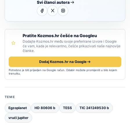
Svi članci autora
Pratite Kozmos.hr češće na Googleu
Dodajte Kozmos.hr među svoje preferirane izvore i Google
će vam, kada je relevantno, češće prikazivati naše najnovije
članke.
Dodaj Kozmos.hr na Google
Potrebno je biti prijavljen na Google račun. Odabir možete promijeniti u bilo kojem
trenutku.
TEME
Egzoplanet
HD 80606 b
TESS
TIC 241249530 b
vrući jupiter