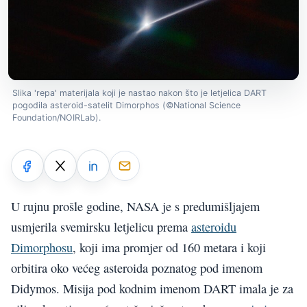
Slika 'repa' materijala koji je nastao nakon što je letjelica DART
pogodila asteroid-satelit Dimorphos (©National Science
Foundation/NOIRLab).
U rujnu prošle godine, NASA je s predumišljajem
usmjerila svemirsku letjelicu prema
asteroidu
Dimorphosu
, koji ima promjer od 160 metara i koji
orbitira oko većeg asteroida poznatog pod imenom
Didymos. Misija pod kodnim imenom DART imala je za