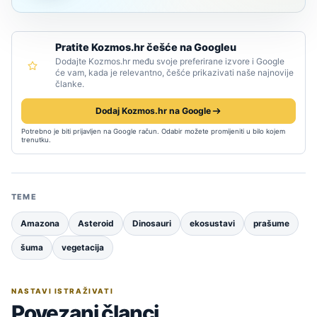
Pratite Kozmos.hr češće na Googleu
Dodajte Kozmos.hr među svoje preferirane izvore i Google
će vam, kada je relevantno, češće prikazivati naše najnovije
članke.
Dodaj Kozmos.hr na Google
Potrebno je biti prijavljen na Google račun. Odabir možete promijeniti u bilo kojem
trenutku.
TEME
Amazona
Asteroid
Dinosauri
ekosustavi
prašume
šuma
vegetacija
NASTAVI ISTRAŽIVATI
Povezani članci