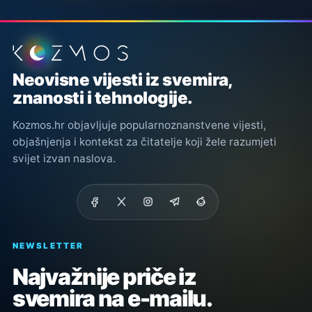
Podnožje stranice
Neovisne vijesti iz svemira,
znanosti i tehnologije.
Kozmos.hr objavljuje popularnoznanstvene vijesti,
objašnjenja i kontekst za čitatelje koji žele razumjeti
svijet izvan naslova.
NEWSLETTER
Najvažnije priče iz
svemira na e-mailu.