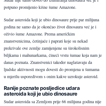
Sudar nije samo doveo do izumiranja dinosaura već je i
potpuno promijenio kišne šume Amazone.
Sudar asteroida koji je ubio dinosaure prije par milijuna
godina ne samo da je okončao život dinosaura već je i
oživio šume Amazone. Prema američkim
znanstvenicima, četinjače i paprati koje su nekad
prekrivale ove zemlje zamijenjene su širokolisnim
biljkama i mahunarkama, čineći vrstu šumae koja nam je
danas poznata. Znanstvenici također naglašavaju da
ljudske aktivnosti mogu dovesti do promjena u šumama
u mjerilu usporedivom s onim kakve uzrokuje asteroid.
Ranije poznate posljedice udara
asteroida koji je ubio dinosaure
Sudar asteroida sa Zemljom prije 66 milijuna godina nije