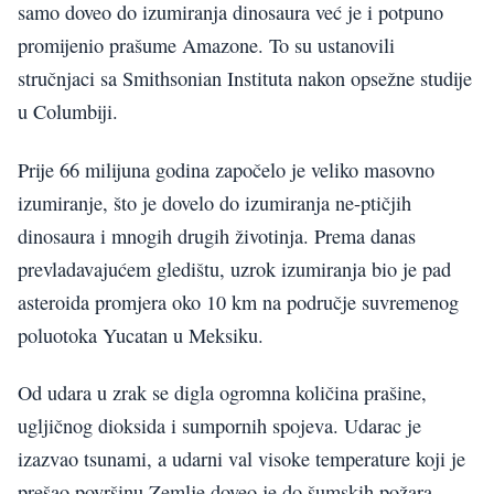
samo doveo do izumiranja dinosaura već je i potpuno
promijenio prašume Amazone. To su ustanovili
stručnjaci sa Smithsonian Instituta nakon opsežne studije
u Columbiji.
Prije 66 milijuna godina započelo je veliko masovno
izumiranje, što je dovelo do izumiranja ne-ptičjih
dinosaura i mnogih drugih životinja. Prema danas
prevladavajućem gledištu, uzrok izumiranja bio je pad
asteroida promjera oko 10 km na područje suvremenog
poluotoka Yucatan u Meksiku.
Od udara u zrak se digla ogromna količina prašine,
ugljičnog dioksida i sumpornih spojeva. Udarac je
izazvao tsunami, a udarni val visoke temperature koji je
prešao površinu Zemlje doveo je do šumskih požara