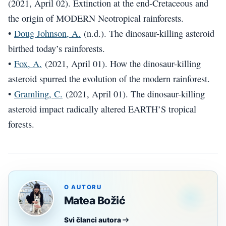
(2021, April 02). Extinction at the end-Cretaceous and
the origin of MODERN Neotropical rainforests.
•
Doug Johnson, A.
(n.d.). The dinosaur-killing asteroid
birthed today’s rainforests.
•
Fox, A.
(2021, April 01). How the dinosaur-killing
asteroid spurred the evolution of the modern rainforest.
•
Gramling, C.
(2021, April 01). The dinosaur-killing
asteroid impact radically altered EARTH’S tropical
forests.
O AUTORU
Matea Božić
Svi članci autora