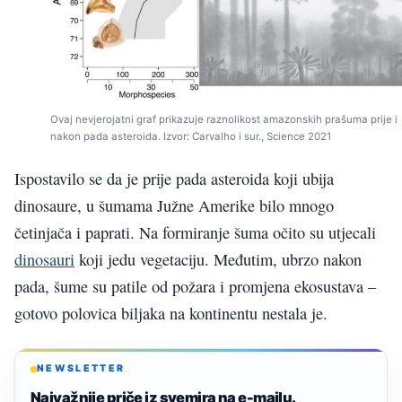
Ovaj nevjerojatni graf prikazuje raznolikost amazonskih prašuma prije i
nakon pada asteroida. Izvor: Carvalho i sur., Science 2021
Ispostavilo se da je prije pada asteroida koji ubija
dinosaure, u šumama Južne Amerike bilo mnogo
četinjača i paprati. Na formiranje šuma očito su utjecali
dinosauri
koji jedu vegetaciju. Međutim, ubrzo nakon
pada, šume su patile od požara i promjena ekosustava –
gotovo polovica biljaka na kontinentu nestala je.
NEWSLETTER
Najvažnije priče iz svemira na e-mailu.