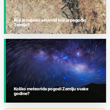
Koji je najveći asteroid koji je pogodio
Zemlju?
JESTE LI ZNALI?
Koliko meteorida pogodi Zemlju svake
godine?