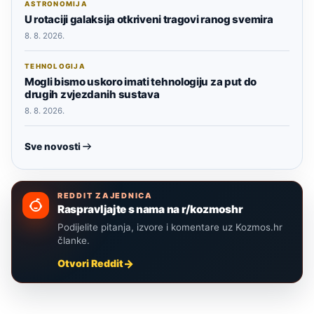
ASTRONOMIJA
U rotaciji galaksija otkriveni tragovi ranog svemira
8. 8. 2026.
TEHNOLOGIJA
Mogli bismo uskoro imati tehnologiju za put do
drugih zvjezdanih sustava
8. 8. 2026.
Sve novosti
REDDIT ZAJEDNICA
Raspravljajte s nama na r/kozmoshr
Podijelite pitanja, izvore i komentare uz Kozmos.hr
članke.
Otvori Reddit