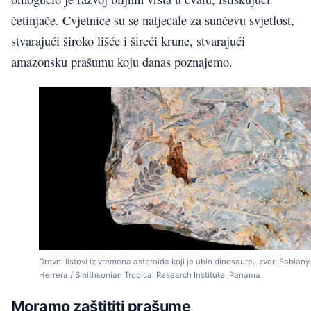
četinjače. Cvjetnice su se natjecale za sunčevu svjetlost,
stvarajući široko lišće i šireći krune, stvarajući
amazonsku prašumu koju danas poznajemo.
Drevni listovi iz vremena asteroida koji je ubio dinosaure. Izvor: Fabiany
Herrera / Smithsonian Tropical Research Institute, Panama
Moramo zaštititi prašume