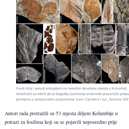
Fosili lišća i peludi prikupljeni na nekoliko desetaka mjesta u Kolumbiji.
Istraživači su otkrili da je događaj izumiranja asteroida prouzročio potp
promjenu u amazonskim prašumama. Izvor: Carvalho i sur., Science 202
Autori rada pretražili su 53 mjesta diljem Kolumbije u
potrazi za fosilima koji su se pojavili neposredno prije