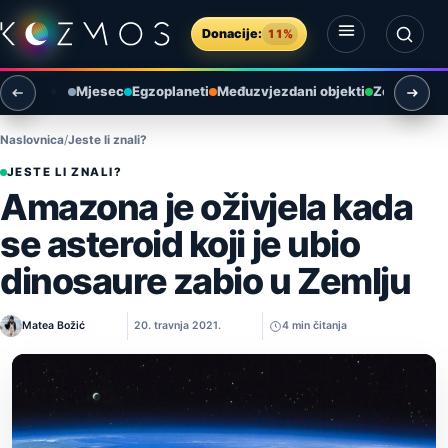
Preskoči na sadržaj
Donacije:
11%
Otvori izbornik
Otvori pretragu
Mjesec
Egzoplaneti
Međuzvjezdani objekti
Zemlja i ok
Naslovnica
Jeste li znali?
JESTE LI ZNALI?
Amazona je oživjela kada
se asteroid koji je ubio
dinosaure zabio u Zemlju
Matea Božić
20. travnja 2021.
4 min čitanja