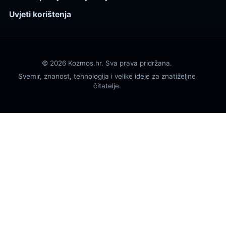
Uvjeti korištenja
© 2026 Kozmos.hr. Sva prava pridržana.
Svemir, znanost, tehnologija i velike ideje za znatiželjne
čitatelje.