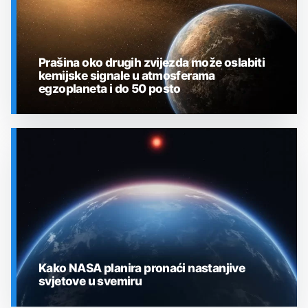
Prašina oko drugih zvijezda može oslabiti
kemijske signale u atmosferama
egzoplaneta i do 50 posto
SVEMIR
Kako NASA planira pronaći nastanjive
svjetove u svemiru