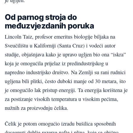
je ugljen.
Od parnog stroja do
međuzvjezdanih poruka
Lincoln Taiz, profesor emeritus biologije biljaka na
Sveučilištu u Kaliforniji (Santa Cruz) i vodeći autor
studije, objašnjava kako je upravo ugljen bio ona “iskra”
koja je omogućila prijelaz iz predindustrijskog u
napredno industrijsko društvo. Na Zemlji su rani rudnici
ugljena bili plitki, često duboki manje od 30 metara, što
je omogućilo lak pristup energiji. Ta energija korištena je
za postizanje visokih temperatura u visokim pećima,
nužnih za proizvodnju čelika.
Čelik je potom omogućio izradu bušilica sposobnih
dosegnuti dublje rezerve nafte i plina, koje se obično