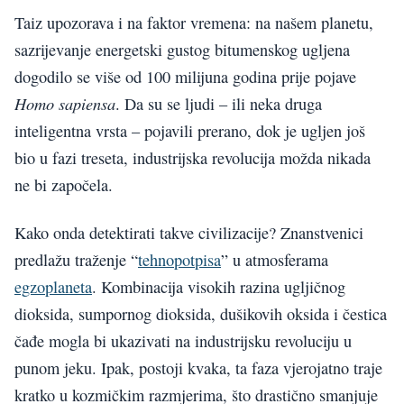
Taiz upozorava i na faktor vremena: na našem planetu,
sazrijevanje energetski gustog bitumenskog ugljena
dogodilo se više od 100 milijuna godina prije pojave
Homo sapiensa
. Da su se ljudi – ili neka druga
inteligentna vrsta – pojavili prerano, dok je ugljen još
bio u fazi treseta, industrijska revolucija možda nikada
ne bi započela.
Kako onda detektirati takve civilizacije? Znanstvenici
predlažu traženje “
tehnopotpisa
” u atmosferama
egzoplaneta
. Kombinacija visokih razina ugljičnog
dioksida, sumpornog dioksida, dušikovih oksida i čestica
čađe mogla bi ukazivati na industrijsku revoluciju u
punom jeku. Ipak, postoji kvaka, ta faza vjerojatno traje
kratko u kozmičkim razmjerima, što drastično smanjuje