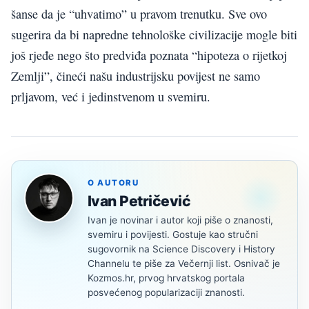
šanse da je “uhvatimo” u pravom trenutku. Sve ovo
sugerira da bi napredne tehnološke civilizacije mogle biti
još rjeđe nego što predviđa poznata “hipoteza o rijetkoj
Zemlji”, čineći našu industrijsku povijest ne samo
prljavom, već i jedinstvenom u svemiru.
O AUTORU
Ivan Petričević
Ivan je novinar i autor koji piše o znanosti,
svemiru i povijesti. Gostuje kao stručni
sugovornik na Science Discovery i History
Channelu te piše za Večernji list. Osnivač je
Kozmos.hr, prvog hrvatskog portala
posvećenog popularizaciji znanosti.