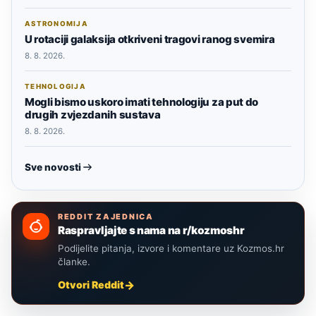
ASTRONOMIJA
U rotaciji galaksija otkriveni tragovi ranog svemira
8. 8. 2026.
TEHNOLOGIJA
Mogli bismo uskoro imati tehnologiju za put do
drugih zvjezdanih sustava
8. 8. 2026.
Sve novosti
REDDIT ZAJEDNICA
Raspravljajte s nama na r/kozmoshr
Podijelite pitanja, izvore i komentare uz Kozmos.hr
članke.
Otvori Reddit