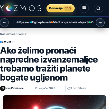
Preskoči na sadržaj
Donacije:
11%
Otvori izbornik
Otvori pretragu
Mjesec
Egzoplaneti
Međuzvjezdani objekti
Zemlja i ok
Naslovnica
Svemir
SVEMIR
Ako želimo pronaći
napredne izvanzemaljce
trebamo tražiti planete
bogate ugljenom
Ivan Petričević
10. veljače 2026.
3 min čitanja