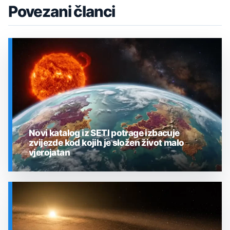
Povezani članci
Novi katalog iz SETI potrage izbacuje
zvijezde kod kojih je složen život malo
vjerojatan
SVEMIR