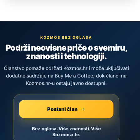
KOZMOS BEZ OGLASA
Podrži neovisne priče o svemiru,
znanosti i tehnologiji.
Članstvo pomaže održati Kozmos.hr i može uključivati
dodatne sadržaje na Buy Me a Coffee, dok članci na
Kozmos.hr-u ostaju javno dostupni.
Postani član
Bez oglasa. Više znanosti. Više
Kozmosa.hr.