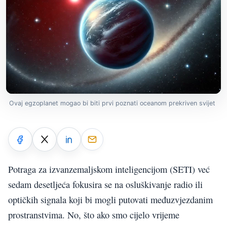
Ovaj egzoplanet mogao bi biti prvi poznati oceanom prekriven svijet
Potraga za izvanzemaljskom inteligencijom (SETI) već
sedam desetljeća fokusira se na osluškivanje radio ili
optičkih signala koji bi mogli putovati međuzvjezdanim
prostranstvima. No, što ako smo cijelo vrijeme