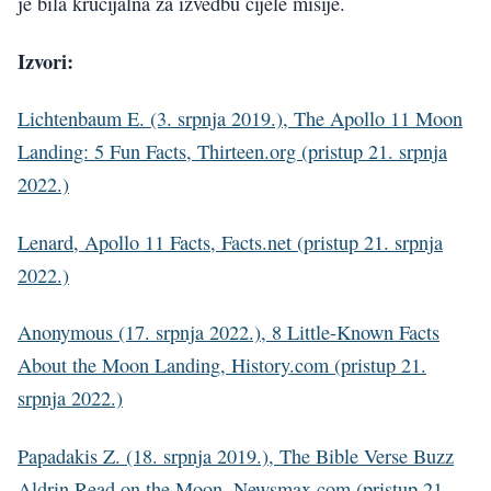
je bila krucijalna za izvedbu cijele misije.
Izvori:
Lichtenbaum E. (3. srpnja 2019.), The Apollo 11 Moon
Landing: 5 Fun Facts, Thirteen.org (pristup 21. srpnja
2022.)
Lenard, Apollo 11 Facts, Facts.net (pristup 21. srpnja
2022.)
Anonymous (17. srpnja 2022.), 8 Little-Known Facts
About the Moon Landing, History.com (pristup 21.
srpnja 2022.)
Papadakis Z. (18. srpnja 2019.), The Bible Verse Buzz
Aldrin Read on the Moon, Newsmax.com (pristup 21.