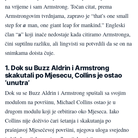
na vrijeme i sam Armstrong. Točan citat, prema
Armstrongovim tvrdnjama, zapravo je “that’s one small
a
step for
man, one giant leap for mankind.” Engleski
a
član “
” koji inače nedostaje kada citiramo Armstronga,
čini suptilnu razliku, ali lingvisti su potvrdili da se on na
snimkama doista čuje.
1. Dok su Buzz Aldrin i Armstrong
skakutali po Mjesecu, Collins je ostao
‘unutra’
Dok su se Buzz Aldrin i Armstrong spuštali sa svojim
modulom na površinu, Michael Collins ostao je u
drugom modulu koji je orbitirao oko Mjeseca. Iako
Collins nije doživio čari šetanja i skakutanja po
prašnjavoj Mjesečevoj površini, njegova uloga svejedno