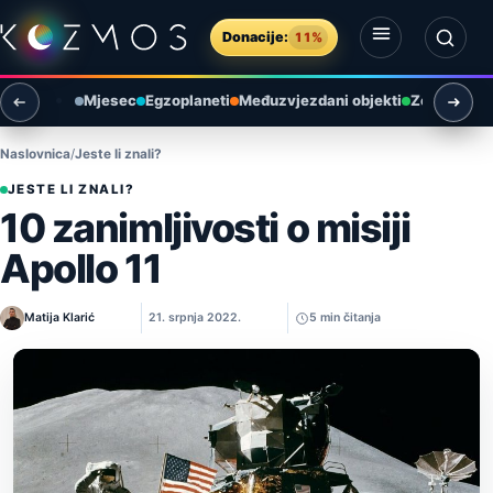
Preskoči na sadržaj
Donacije:
11%
Otvori izbornik
Otvori pretragu
Mjesec
Egzoplaneti
Međuzvjezdani objekti
Zemlja i ok
Naslovnica
Jeste li znali?
JESTE LI ZNALI?
10 zanimljivosti o misiji
Apollo 11
Matija Klarić
21. srpnja 2022.
5 min čitanja