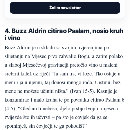
Želim newsletter
4. Buzz Aldrin citirao Psalam, nosio kruh
i vino
Buzz Aldrin je u skladu sa svojim uvjerenjima po
slijetanju na Mjesec prvo zahvalio Bogu, a zatim polako
u slaboj Mjesečevoj gravitaciji pretočio vino u maleni
srebrni kalež uz riječi “
Ja sam trs,
vi loze.
Tko ostaje u
meni i ja u njemu,
taj donosi mnogo roda.
Uistinu, bez
mene ne možete učiniti ništa.” (Ivan 15-5)
. Kasnije je
konzumirao i malo kruha te po povratku citirao Psalam 8
(4-5); “
Gledam ti nebesa, djelo prstiju tvojih, mjesec i
zvijezde što ih učvrsti –
pa što je čovjek da ga se
spominješ, sin čovječji te ga pohodiš?”