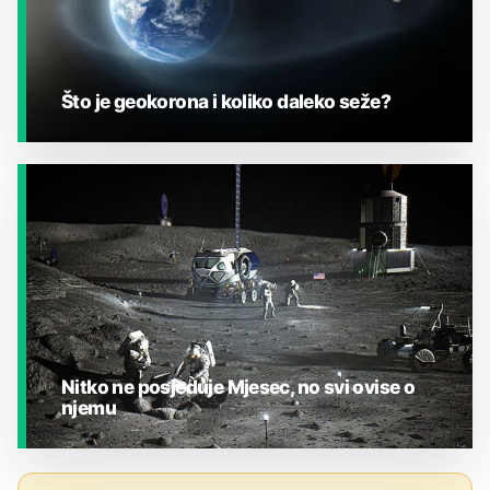
Što je geokorona i koliko daleko seže?
JESTE LI ZNALI?
Nitko ne posjeduje Mjesec, no svi ovise o
njemu