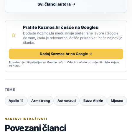
Svi članci autora
Pratite Kozmos.hr češće na Googleu
Dodajte Kozmos.hr među svoje preferirane izvore i Google
će vam, kada je relevantno, češće prikazivati naše najnovije
članke.
Dodaj Kozmos.hr na Google
Potrebno je biti prijavljen na Google račun. Odabir možete promijeniti u bilo kojem
trenutku.
TEME
Apollo 11
Armstrong
Astronauti
Buzz Aldrin
Mjesec
NASTAVI ISTRAŽIVATI
Povezani članci