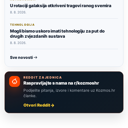
U rotaciji galaksija otkriveni tragovi ranog svemira
8. 8. 2026.
TEHNOLOGIJA
Mogli bismo uskoro imati tehnologiju za put do
drugih zvjezdanih sustava
8. 8. 2026.
Sve novosti
REDDIT ZAJEDNICA
Raspravljajte s nama na r/kozmoshr
Podijelite pitanja, izvore i komentare uz Kozmos.hr
članke.
Otvori Reddit