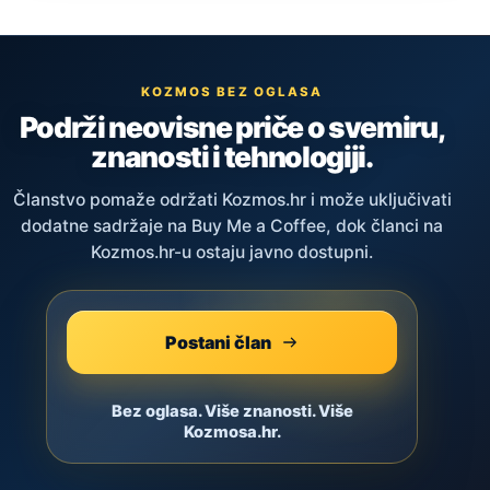
KOZMOS BEZ OGLASA
Podrži neovisne priče o svemiru,
znanosti i tehnologiji.
Članstvo pomaže održati Kozmos.hr i može uključivati
dodatne sadržaje na Buy Me a Coffee, dok članci na
Kozmos.hr-u ostaju javno dostupni.
Postani član
Bez oglasa. Više znanosti. Više
Kozmosa.hr.