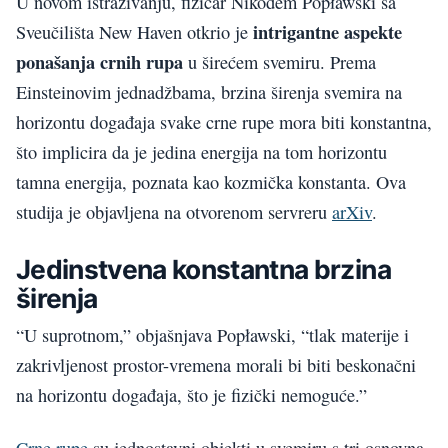
U novom istraživanju, fizičar Nikodem Popławski sa
intrigantne aspekte
Sveučilišta New Haven otkrio je
ponašanja crnih rupa
u širećem svemiru. Prema
Einsteinovim jednadžbama, brzina širenja svemira na
horizontu događaja svake crne rupe mora biti konstantna,
što implicira da je jedina energija na tom horizontu
tamna energija, poznata kao kozmička konstanta. Ova
studija je objavljena na otvorenom servreru
arXiv
.
Jedinstvena konstantna brzina
širenja
“U suprotnom,” objašnjava Popławski, “tlak materije i
zakrivljenost prostor-vremena morali bi biti beskonačni
na horizontu događaja, što je fizički nemoguće.”
Crne rupe
su jednostavni objekti u svemiru s tri osnovna