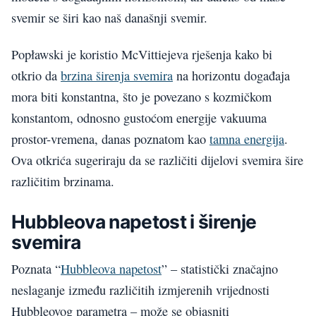
svemir se širi kao naš današnji svemir.
Popławski je koristio McVittiejeva rješenja kako bi
otkrio da
brzina širenja svemira
na horizontu događaja
mora biti konstantna, što je povezano s kozmičkom
konstantom, odnosno gustoćom energije vakuuma
prostor-vremena, danas poznatom kao
tamna energija
.
Ova otkrića sugeriraju da se različiti dijelovi svemira šire
različitim brzinama.
Hubbleova napetost i širenje
svemira
Poznata “
Hubbleova napetost
” – statistički značajno
neslaganje između različitih izmjerenih vrijednosti
Hubbleovog parametra – može se objasniti