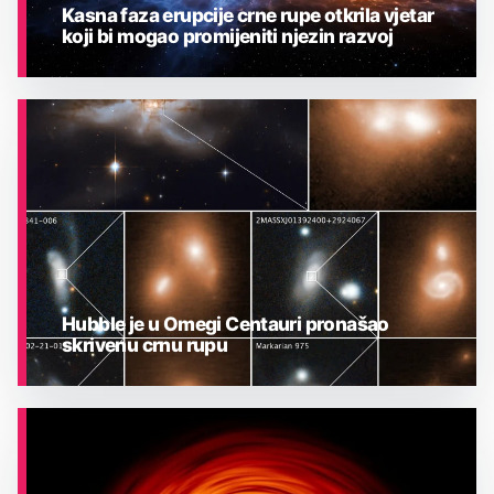
Kasna faza erupcije crne rupe otkrila vjetar
koji bi mogao promijeniti njezin razvoj
ASTRONOMIJA
Hubble je u Omegi Centauri pronašao
skrivenu crnu rupu
ASTRONOMIJA