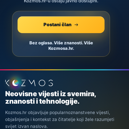
Kozmos.hr-u ostaju javno dostupni.
Postani član
Bez oglasa. Više znanosti. Više
Kozmosa.hr.
Podnožje stranice
Neovisne vijesti iz svemira,
znanosti i tehnologije.
Kozmos.hr objavljuje popularnoznanstvene vijesti,
objašnjenja i kontekst za čitatelje koji žele razumjeti
svijet izvan naslova.