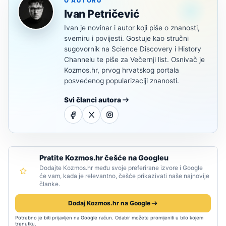
O AUTORU
Ivan Petričević
Ivan je novinar i autor koji piše o znanosti,
svemiru i povijesti. Gostuje kao stručni
sugovornik na Science Discovery i History
Channelu te piše za Večernji list. Osnivač je
Kozmos.hr, prvog hrvatskog portala
posvećenog popularizaciji znanosti.
Svi članci autora
Pratite Kozmos.hr češće na Googleu
Dodajte Kozmos.hr među svoje preferirane izvore i Google
će vam, kada je relevantno, češće prikazivati naše najnovije
članke.
Dodaj Kozmos.hr na Google
Potrebno je biti prijavljen na Google račun. Odabir možete promijeniti u bilo kojem
trenutku.