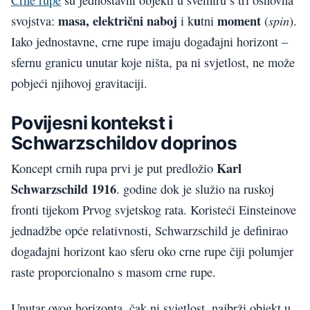
masa, električni naboj
u
moment
spin
svojstva:
i k
tni
(
).
Iako jednostavne, crne rupe imaju događajni horizont –
sfernu granicu unutar koje ništa, pa ni svjetlost, ne može
pobjeći njihovoj gravitaciji.
Povijesni kontekst i
Schwarzschildov doprinos
Karl
Koncept crnih rupa prvi je put predložio
Schwarzschild 1916
. godine dok je služio na ruskoj
fronti tijekom Prvog svjetskog rata. Koristeći Einsteinove
jednadžbe opće relativnosti, Schwarzschild je definirao
događajni horizont kao sferu oko crne rupe čiji polumjer
raste proporcionalno s masom crne rupe.
Unutar ovog horizonta, čak ni svjetlost, najbrži objekt u