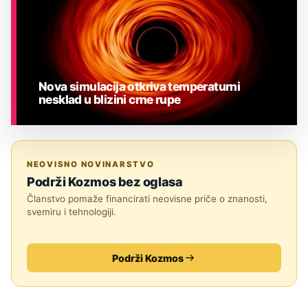
Nova simulacija otkriva temperaturni
nesklad u blizini crne rupe
ASTRONOMIJA
NEOVISNO NOVINARSTVO
Podrži Kozmos bez oglasa
Članstvo pomaže financirati neovisne priče o znanosti,
svemiru i tehnologiji.
Podrži Kozmos