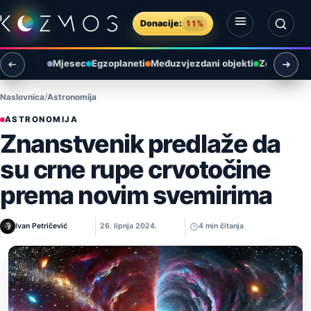
Preskoči na sadržaj
Donacije:
11%
Otvori izbornik
Otvori pretragu
Mjesec
Egzoplaneti
Međuzvjezdani objekti
Zemlja i ok
Naslovnica
Astronomija
ASTRONOMIJA
Znanstvenik predlaže da
su crne rupe crvotočine
prema novim svemirima
Ivan Petričević
26. lipnja 2024.
4 min čitanja