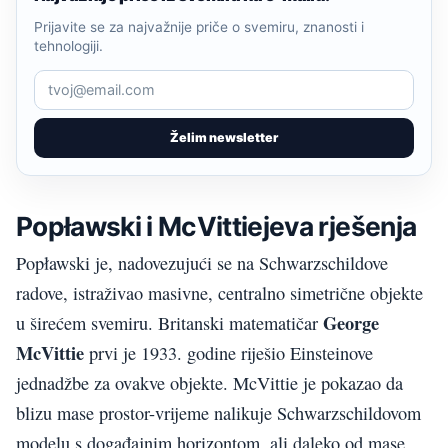
Prijavite se za najvažnije priče o svemiru, znanosti i
tehnologiji.
Želim newsletter
Popławski i McVittiejeva rješenja
Popławski je, nadovezujući se na Schwarzschildove
radove, istraživao masivne, centralno simetrične objekte
George
u širećem svemiru. Britanski matematičar
McVittie
prvi je 1933. godine riješio Einsteinove
jednadžbe za ovakve objekte. McVittie je pokazao da
blizu mase prostor-vrijeme nalikuje Schwarzschildovom
modelu s događajnim horizontom, ali daleko od mase