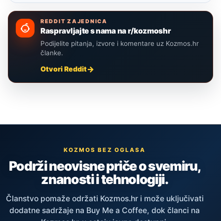
REDDIT ZAJEDNICA
Raspravljajte s nama na r/kozmoshr
Podijelite pitanja, izvore i komentare uz Kozmos.hr
članke.
Otvori Reddit
KOZMOS BEZ OGLASA
Podrži neovisne priče o svemiru,
znanosti i tehnologiji.
Članstvo pomaže održati Kozmos.hr i može uključivati
dodatne sadržaje na Buy Me a Coffee, dok članci na