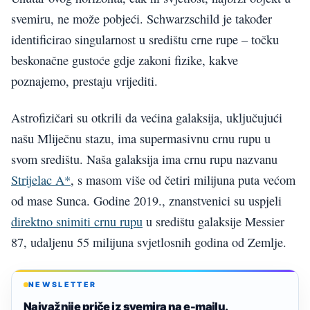
svemiru, ne može pobjeći. Schwarzschild je također
identificirao singularnost u središtu crne rupe – točku
beskonačne gustoće gdje zakoni fizike, kakve
poznajemo, prestaju vrijediti.
Astrofizičari su otkrili da većina galaksija, uključujući
našu Mliječnu stazu, ima supermasivnu crnu rupu u
svom središtu. Naša galaksija ima crnu rupu nazvanu
Strijelac A*
, s masom više od četiri milijuna puta većom
od mase Sunca. Godine 2019., znanstvenici su uspjeli
direktno snimiti crnu rupu
u središtu galaksije Messier
87, udaljenu 55 milijuna svjetlosnih godina od Zemlje.
NEWSLETTER
Najvažnije priče iz svemira na e-mailu.