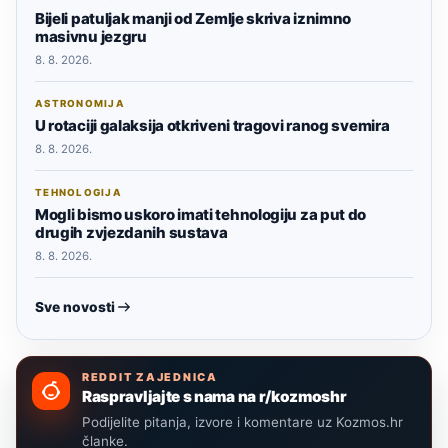
Bijeli patuljak manji od Zemlje skriva iznimno
masivnu jezgru
8. 8. 2026.
ASTRONOMIJA
U rotaciji galaksija otkriveni tragovi ranog svemira
8. 8. 2026.
TEHNOLOGIJA
Mogli bismo uskoro imati tehnologiju za put do
drugih zvjezdanih sustava
8. 8. 2026.
Sve novosti
REDDIT ZAJEDNICA
Raspravljajte s nama na r/kozmoshr
Podijelite pitanja, izvore i komentare uz Kozmos.hr
članke.