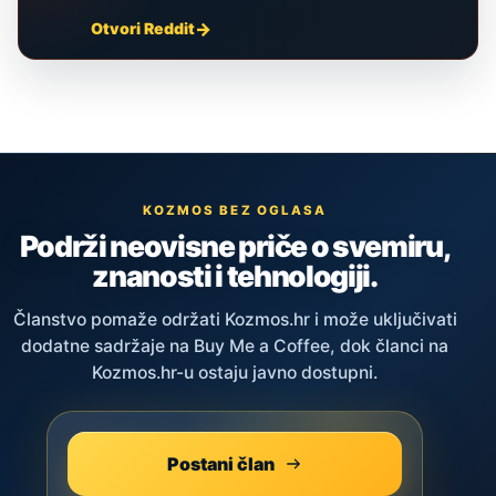
Otvori Reddit
KOZMOS BEZ OGLASA
Podrži neovisne priče o svemiru,
znanosti i tehnologiji.
Članstvo pomaže održati Kozmos.hr i može uključivati
dodatne sadržaje na Buy Me a Coffee, dok članci na
Kozmos.hr-u ostaju javno dostupni.
Postani član