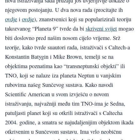
nova istraživanja sada pružaju još uvjerljivije dokaze o
njegovom postojanju. U dva nova rada (procitajte ih
ovdje
i
ovdje
), znanstvenici koji su popularizirali teoriju
takozvanog “Planeta 9” tvrde da bi
skriveni svijet
mogao
biti doslovno pred našim nosom cijelo vrijeme. Srž
teorije, kako tvrde suautori rada, istraživači s Caltech-a
Konstantin Batygin i Mike Brown, temelji se na
objektima poznatima kao “transneptunski objekti” ili
TNO, koji se nalaze iza planeta Neptun u vanjskim
rubovima našeg Sunčevog sustava. Kako navodi
Scientific American u svom izvješću o novom
istraživanju, najvažniji među tim TNO-ima je Sedna,
patuljasti planet koji su otkrili istraživači s Caltecha
2004. godine, a smatra se najudaljenijim objektom ikada
otkrivenim u Sunčevom sustavu. Ima vrlo neobičnu