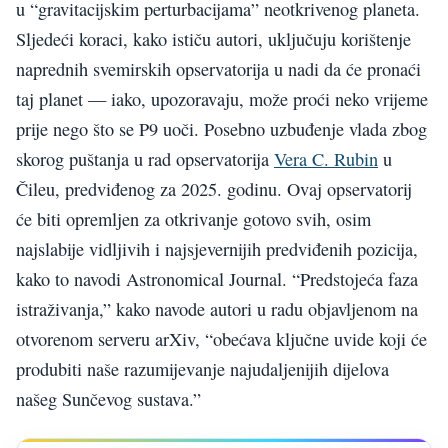
u “gravitacijskim perturbacijama” neotkrivenog planeta.
Sljedeći koraci, kako ističu autori, uključuju korištenje
naprednih svemirskih opservatorija u nadi da će pronaći
taj planet — iako, upozoravaju, može proći neko vrijeme
prije nego što se P9 uoči. Posebno uzbuđenje vlada zbog
skorog puštanja u rad opservatorija
Vera C. Rubin
u
Čileu, predviđenog za 2025. godinu. Ovaj opservatorij
će biti opremljen za otkrivanje gotovo svih, osim
najslabije vidljivih i najsjevernijih predviđenih pozicija,
kako to navodi Astronomical Journal. “Predstojeća faza
istraživanja,” kako navode autori u radu objavljenom na
otvorenom serveru arXiv, “obećava ključne uvide koji će
produbiti naše razumijevanje najudaljenijih dijelova
našeg Sunčevog sustava.”