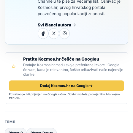
Channelu te piše za Večernji list. Osnivač je
Kozmos.hr, prvog hrvatskog portala
posvećenog popularizaciji znanosti.
Svi članci autora
Pratite Kozmos.hr češće na Googleu
Dodajte Kozmos.hr među svoje preferirane izvore i Google
će vam, kada je relevantno, češće prikazivati naše najnovije
članke.
Dodaj Kozmos.hr na Google
Potrebno je biti prijavljen na Google račun. Odabir možete promijeniti u bilo kojem
trenutku.
TEME
Planet 9
Planet Devet