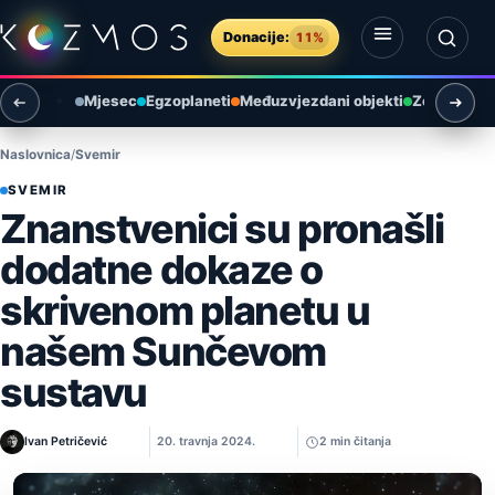
Preskoči na sadržaj
Donacije:
11%
Otvori izbornik
Otvori pretragu
Mjesec
Egzoplaneti
Međuzvjezdani objekti
Zemlja i ok
Naslovnica
Svemir
SVEMIR
Znanstvenici su pronašli
dodatne dokaze o
skrivenom planetu u
našem Sunčevom
sustavu
Ivan Petričević
20. travnja 2024.
2 min čitanja