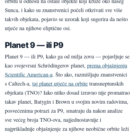
orbitu u odnosu na ostale objekte koji kruže oko našeg
Sunca, i kako su znanstvenici počeli otkrivati sve više
takvih objekata, pojavio se uzorak koji sugerira da nešto
utječe na njihove eliptične osi.
Planet 9 — ili P9
Planet 9 — ili P9, kako ga od milja zovu — pojavljuje se
kao svojevrsni Schrödingerov planet,
prema objašnjenju
Scientific American-a
. Što ako, razmišljaju znanstvenici
s Caltech-a,
taj planet utječe na orbite
transneptunskih
objekata (TNO)? Iako nitko dosad izravno nije promatrao
takav planet, Batygin i Brown u svojim novim radovima,
posvećenima potrazi za P9, smatraju da nakon analize
sve većeg broja TNO-ova, najjednostavnije i
najprikladnije objašnjenje za njihove neobične orbite leži