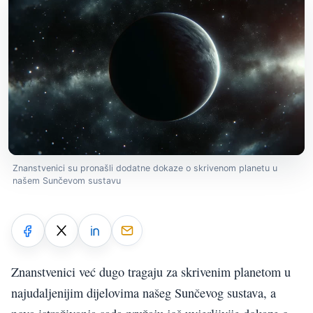
Znanstvenici su pronašli dodatne dokaze o skrivenom planetu u
našem Sunčevom sustavu
Znanstvenici već dugo tragaju za skrivenim planetom u
najudaljenijim dijelovima našeg Sunčevog sustava, a