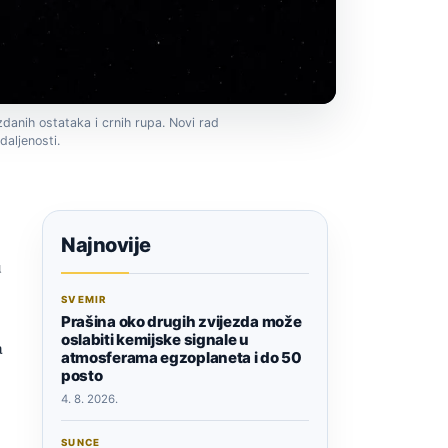
ezdanih ostataka i crnih rupa. Novi rad
daljenosti.
Najnovije
u
SVEMIR
Prašina oko drugih zvijezda može
oslabiti kemijske signale u
a
atmosferama egzoplaneta i do 50
posto
4. 8. 2026.
SUNCE