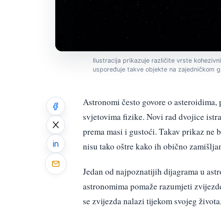
Ilustracija prikazuje različite vrste koheziv
uspoređuje takve objekte na zajedničkom graf
Astronomi često govore o asteroidima,
svjetovima fizike. Novi rad dvojice istra
prema masi i gustoći. Takav prikaz ne b
nisu tako oštre kako ih obično zamišlja
Jedan od najpoznatijih dijagrama u ast
astronomima pomaže razumjeti zvijezde 
se zvijezda nalazi tijekom svojeg života