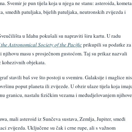
a. Svemir je pun tijela koja u njega ne stanu: asteroida, kometa
a, smeđih patuljaka, bijelih patuljaka, neutronskih zvijezda i
eučilišta u Idahu pokušali su napraviti širu kartu. U radu
 the Astronomical Society of the Pacific
prikupili su podatke za
ili njihovu masu s prosječnom gustoćom. Taj su prikaz nazvali
z kohezivnih objekata.
raf stavili baš sve što postoji u svemiru. Galaksije i maglice ni
ršinu poput planeta ili zvijezde. U obzir ulaze tijela koja imaj
asnu granicu, nastalu fizičkim vezama i međudjelovanjem njihove
wa, mali asteroid iz Sunčeva sustava, Zemlja, Jupiter, smeđi
taci zvijezda. Uključene su čak i crne rupe, ali s važnom