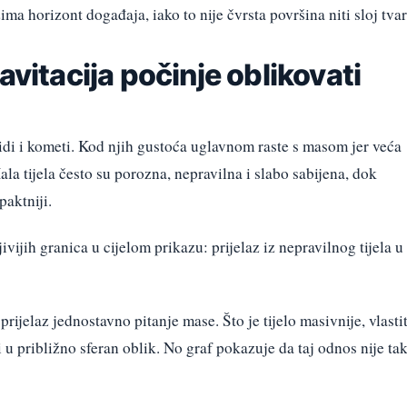
a horizont događaja, iako to nije čvrsta površina niti sloj tvar
avitacija počinje oblikovati
idi i kometi. Kod njih gustoća uglavnom raste s masom jer veća
 Mala tijela često su porozna, nepravilna i slabo sabijena, dok
aktniji.
ivijih granica u cijelom prikazu: prijelaz iz nepravilnog tijela u
prijelaz jednostavno pitanje mase. Što je tijelo masivnije, vlasti
i u približno sferan oblik. No graf pokazuje da taj odnos nije ta