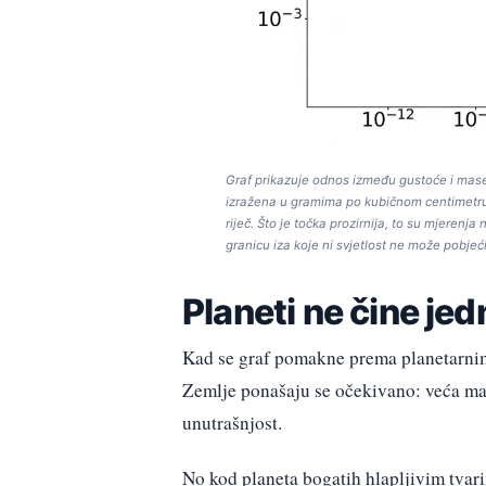
Graf prikazuje odnos između gustoće i mase r
izražena u gramima po kubičnom centimetru, 
riječ. Što je točka prozirnija, to su mjeren
granicu iza koje ni svjetlost ne može pobjeć
Planeti ne čine jed
Kad se graf pomakne prema planetarnim 
Zemlje ponašaju se očekivano: veća mas
unutrašnjost.
No kod planeta bogatih hlapljivim tvari