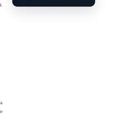
i.
ta
ko