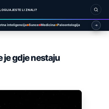
Otvori pr
LOGIJA
JESTE LI ZNALI?
tna inteligencija
Sunce
Medicina
Paleontologija
 je gdje nestaju