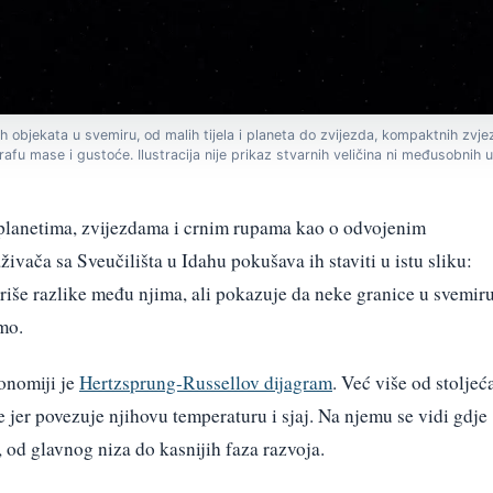
nih objekata u svemiru, od malih tijela i planeta do zvijezda, kompaktnih zvj
u mase i gustoće. Ilustracija nije prikaz stvarnih veličina ni međusobnih u
 planetima, zvijezdama i crnim rupama kao o odvojenim
živača sa Sveučilišta u Idahu pokušava ih staviti u istu sliku:
riše razlike među njima, ali pokazuje da neke granice u svemir
mo.
ronomiji je
Hertzsprung-Russellov dijagram
. Već više od stoljeć
jer povezuje njihovu temperaturu i sjaj. Na njemu se vidi gdje
, od glavnog niza do kasnijih faza razvoja.