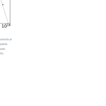
Gustoća je
bjekta
rupe,
fic.