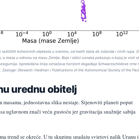
azličitih kohezivnih objekata u svemiru, od malih tijela do zvijezda i crnih rupa. 
a masa u odnosu na masu Zemlje. Boje i oblici oznaka pokazuju o kojoj je vrsti o
ja nesigurnija. Isprekidana linija označava horizont događaja Schwarzschildove crne 
i. Zasluge: Steward i Hedman / Publications of the Astronomical Society of the Paci
nu urednu obitelj
masama, jednostavna slika nestaje. Stjenoviti planeti poput
a uglavnom znači veću gustoću jer gravitacija snažnije sabija
ma trend se okreće. U tu skupinu spadaju svjetovi nalik Uranu i