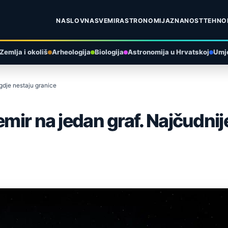
NASLOVNA
SVEMIR
ASTRONOMIJA
ZNANOST
TEHNO
Zemlja i okoliš
Arheologija
Biologija
Astronomija u Hrvatskoj
Umje
 gdje nestaju granice
mir na jedan graf. Najčudnije