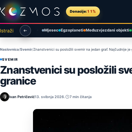
Preskoči na sadržaj
Donacije:
11%
Istraži
Mjesec
Egzoplaneti
Međuzvjezdani objekti
Naslovnica
Svemir
Znanstvenici su posložili svemir na jedan graf. Najčudnije je
SVEMIR
Znanstvenici su posložili sve
granice
Ivan Petričević
13. svibnja 2026.
7 min čitanja