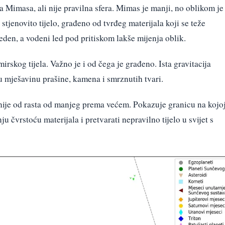
 Mimasa, ali nije pravilna sfera. Mimas je manji, no oblikom je
e stjenovito tijelo, građeno od tvrđeg materijala koji se teže
eden, a vodeni led pod pritiskom lakše mijenja oblik.
skog tijela. Važno je i od čega je građeno. Ista gravitacija
nu mješavinu prašine, kamena i smrznutih tvari.
nije od rasta od manjeg prema većem. Pokazuje granicu na kojo
u čvrstoću materijala i pretvarati nepravilno tijelo u svijet s