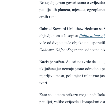
No taj dijagram govori samo o zvijezdam
patuljastih planeta, mjeseca, egzoplanet
crnih rupa.
Gabriel Steward i Matthew Hedman sa Sv
objavljenom u časopisu
Publications of
više od dvije tisuće objekata i uspored
Cohesive Object Sequence
, odnosno ni
Naziv je važan. Autori ne tvrde da su u g
uključene jer nemaju jasno određenu pov
mjerljivu masu, polumjer i relativno j
tvari.
Zato se u istom prikazu mogu naći Itoka
patuljci, velike zvijezde i kompaktni os