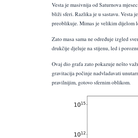
Vesta je masivnija od Saturnova mjeseca
bliži sferi. Razlika je u sastavu. Vesta j
preoblikuje. Mimas je velikim dijelom l
Zato masa sama ne određuje izgled svemir
drukčije djeluje na stijenu, led i poroz
Ovaj dio grafa zato pokazuje nešto važ
gravitacija počinje nadvladavati unutarnj
pravilnijim, gotovo sfernim oblikom.