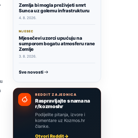
,
Zemlja bi mogla preživjeti smrt
Sunca uz golemu infrastrukturu
4. 8. 2026.
MJESEC
Mjesečevi uzorci upućuju na
sumporom bogatu atmosferu rane
Zemlje
3. 8. 2026.
Sve novosti
su
u
REDDIT ZAJEDNICA
Raspravljajte s nama na
r/kozmoshr
Podijelite pitanja, izvore i
komentare uz Kozmos.hr
članke.
Otvori Reddit