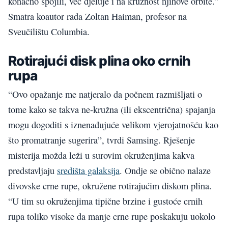
konačno spojili, već djeluje i na kružnost njihove orbite.”
Smatra koautor rada Zoltan Haiman, profesor na
Sveučilištu Columbia.
Rotirajući disk plina oko crnih
rupa
“Ovo opažanje me natjeralo da počnem razmišljati o
tome kako se takva ne-kružna (ili ekscentrična) spajanja
mogu dogoditi s iznenađujuće velikom vjerojatnošću kao
što promatranje sugerira”, tvrdi Samsing. Rješenje
misterija možda leži u surovim okruženjima kakva
predstavljaju
središta galaksija
. Ondje se obično nalaze
divovske crne rupe, okružene rotirajućim diskom plina.
“U tim su okruženjima tipične brzine i gustoće crnih
rupa toliko visoke da manje crne rupe poskakuju uokolo