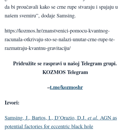
da bi proučavali kako se crne rupe stvaraju i spajaju u
našem svemiru”, dodaje Samsing.
https://kozmos.hr/znanstvenici-pomocu-kvantnog-
racunala-otkrivaju-sto-se-nalazi-unutar-crne-rupe-te-
razmatraju-kvantnu-gravitaciju/
Pridružite se raspravi u našoj Telegram grupi.
KOZMOS Telegram
–
t.me/kozmoshr
Izvori:
et al.
Samsing, J., Bartos, I., D’Orazio, D.J.
AGN as
potential factories for eccentric black hole