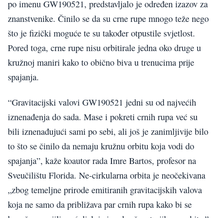
po imenu GW190521, predstavljalo je određen izazov za
znanstvenike. Činilo se da su crne rupe mnogo teže nego
što je fizički moguće te su također otpustile svjetlost.
Pored toga, crne rupe nisu orbitirale jedna oko druge u
kružnoj maniri kako to obično biva u trenucima prije
spajanja.
“Gravitacijski valovi GW190521 jedni su od najvećih
iznenađenja do sada. Mase i pokreti crnih rupa već su
bili iznenađujući sami po sebi, ali još je zanimljivije bilo
to što se činilo da nemaju kružnu orbitu koja vodi do
spajanja”, kaže koautor rada Imre Bartos, profesor na
Sveučilištu Florida. Ne-cirkularna orbita je neočekivana
„zbog temeljne prirode emitiranih gravitacijskih valova
koja ne samo da približava par crnih rupa kako bi se