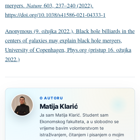
Nature
mergers.
603, 237–240 (2022).
https://doi.org/10.1038/s41586-021-04333-1
Anonymous (9. ožujka 2022.), Black hole billiards in the
centers of galaxies may explain black hole mergers,
University of Copenhagen, Phys.org (pristup 16. ožujka
2022.)
O AUTORU
Matija Klarić
Ja sam Matija Klarić. Student sam
Ekonomskog fakulteta, a u slobodno se
vrijeme bavim volonterstvom te
istraživanjem, čitanjem i pisanjem o mojim