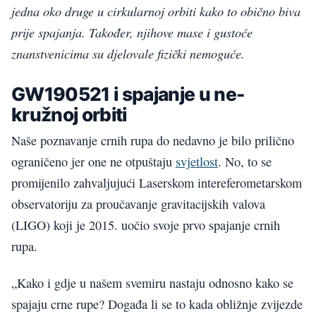
jedna oko druge u cirkularnoj orbiti kako to obično biva
prije spajanja. Također, njihove mase i gustoće
znanstvenicima su djelovale fizički nemoguće.
GW190521 i spajanje u ne-
kružnoj orbiti
Naše poznavanje crnih rupa do nedavno je bilo prilično
ograničeno jer one ne otpuštaju
svjetlost
. No, to se
promijenilo zahvaljujući Laserskom intereferometarskom
observatoriju za proučavanje gravitacijskih valova
(LIGO) koji je 2015. uočio svoje prvo spajanje crnih
rupa.
„Kako i gdje u našem svemiru nastaju odnosno kako se
spajaju crne rupe? Događa li se to kada obližnje zvijezde