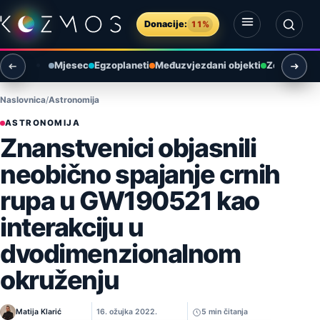
Preskoči na sadržaj
Donacije:
11%
Otvori izbornik
Otvori pretragu
Mjesec
Egzoplaneti
Međuzvjezdani objekti
Zemlja i ok
Naslovnica
Astronomija
ASTRONOMIJA
Znanstvenici objasnili
neobično spajanje crnih
rupa u GW190521 kao
interakciju u
dvodimenzionalnom
okruženju
Matija Klarić
16. ožujka 2022.
5 min čitanja