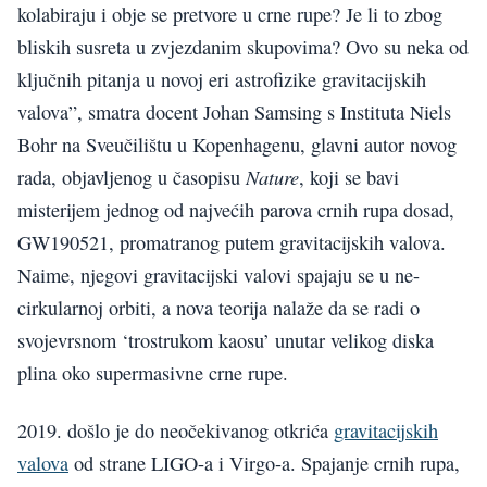
kolabiraju i obje se pretvore u crne rupe? Je li to zbog
bliskih susreta u zvjezdanim skupovima? Ovo su neka od
ključnih pitanja u novoj eri astrofizike gravitacijskih
valova”, smatra docent Johan Samsing s Instituta Niels
Bohr na Sveučilištu u Kopenhagenu, glavni autor novog
Nature
rada, objavljenog u časopisu
, koji se bavi
misterijem jednog od najvećih parova crnih rupa dosad,
GW190521, promatranog putem gravitacijskih valova.
Naime, njegovi gravitacijski valovi spajaju se u ne-
cirkularnoj orbiti, a nova teorija nalaže da se radi o
svojevrsnom ‘trostrukom kaosu’ unutar velikog diska
plina oko supermasivne crne rupe.
2019. došlo je do neočekivanog otkrića
gravitacijskih
valova
od strane LIGO-a i Virgo-a. Spajanje crnih rupa,