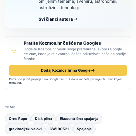
omiljenim temama; svemiru, astronomiji,
astrofizici i tehnologiji.
Svi članci autora
Pratite Kozmos.hr češće na Googleu
Dodajte Kozmos.hr među svoje preferirane izvore i Google
će vam, kada je relevantno, češće prikazivati naše najnovije
članke.
Dodaj Kozmos.hr na Google
Potrebno je biti prijavljen na Google račun. Odabir možete promijeniti u bilo kojem
trenutku.
TEME
Crne Rupe
Disk plina
Ekscentrična spajanja
gravitacijski valovi
GW190521
Spajanje