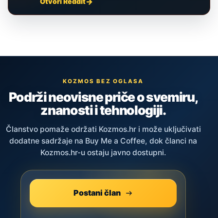
Otvori Reddit
KOZMOS BEZ OGLASA
Podrži neovisne priče o svemiru,
znanosti i tehnologiji.
Članstvo pomaže održati Kozmos.hr i može uključivati
dodatne sadržaje na Buy Me a Coffee, dok članci na
Kozmos.hr-u ostaju javno dostupni.
Postani član