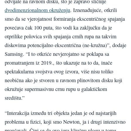
odvijale na ravnom disku, što je zapravo sličnije
dvodimenzionalnom okruženju
. Iznenađujuće, otkrili
smo da se vjerojatnost formiranja ekscentričnog spajanja
povećava čak 100 puta, što vodi ka zaključku da je
otprilike polovica svih spajanja crnih rupa na takvim
diskovima potencijalno ekscentrična (ne-kružna)”, dodaje
Samsing. “I to otkriće nevjerojatno se poklapa sa
promatranjem iz 2019., što ukazuje na to da, inače
spektakularna svojstva ovog izvora, više nisu toliko
neobična ako je stvoren u ravnom plinovitom disku koji
okružuje supermasivnu crnu rupu u galaktičkom
središtu.”
“Interakcija između tri objekta jedan je od najstarijih
problema u fizici, koji smo Newton, ja i drugi intenzivno
proučavali. Čini se da ovo igra ključnu ulogu u tome