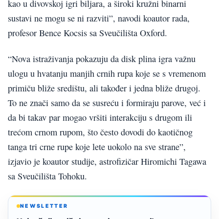
kao u divovskoj igri biljara, a široki kružni binarni
sustavi ne mogu se ni razviti”, navodi koautor rada,
profesor Bence Kocsis sa Sveučilišta Oxford.
“Nova istraživanja pokazuju da disk plina igra važnu
ulogu u hvatanju manjih crnih rupa koje se s vremenom
primiču bliže središtu, ali također i jedna bliže drugoj.
To ne znači samo da se susreću i formiraju parove, već i
da bi takav par mogao vršiti interakciju s drugom ili
trećom crnom rupom, što često dovodi do kaotičnog
tanga tri crne rupe koje lete uokolo na sve strane”,
izjavio je koautor studije, astrofizičar Hiromichi Tagawa
sa Sveučilišta Tohoku.
NEWSLETTER