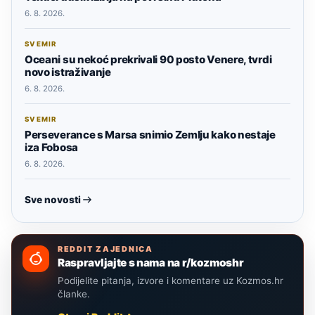
6. 8. 2026.
SVEMIR
Oceani su nekoć prekrivali 90 posto Venere, tvrdi
novo istraživanje
6. 8. 2026.
SVEMIR
Perseverance s Marsa snimio Zemlju kako nestaje
iza Fobosa
6. 8. 2026.
Sve novosti
REDDIT ZAJEDNICA
Raspravljajte s nama na r/kozmoshr
Podijelite pitanja, izvore i komentare uz Kozmos.hr
članke.