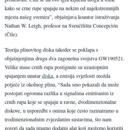
kako se crne rupe spajaju na nekim od najekstremnijih
mjesta našeg svemira”, objašnjava koautor istraživanja
Nathan W. Leigh, profesor na Sveučilištu Concepción
(Čile).
Teorija plinovitog diska također se poklapa s
objašnjenjima druga dva zagonetna svojstva GW190521.
Velike mase crnih rupa postignute su uzastopnim
spajanjem unutar
diska
, a emisija svjetlosti možda
potječe iz okolnog plina. “Sada smo pokazali da može
postojati ogromna razlika u signalima emitiranim iz
crnih rupa koje se spajaju u ravne, dvodimenzionalne
diskove, u usporedbi s onima koje često razmatramo u
trodimenzionalnim zvjezdanim sustavima, što nam
govori da sada imamo dodatni alat koji možemo koristiti