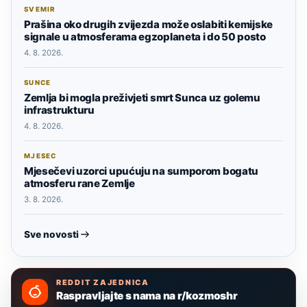
SVEMIR
Prašina oko drugih zvijezda može oslabiti kemijske
signale u atmosferama egzoplaneta i do 50 posto
4. 8. 2026.
SUNCE
Zemlja bi mogla preživjeti smrt Sunca uz golemu
infrastrukturu
4. 8. 2026.
MJESEC
Mjesečevi uzorci upućuju na sumporom bogatu
atmosferu rane Zemlje
3. 8. 2026.
Sve novosti
REDDIT ZAJEDNICA
Raspravljajte s nama na r/kozmoshr