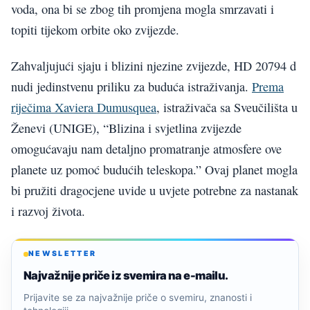
voda, ona bi se zbog tih promjena mogla smrzavati i
topiti tijekom orbite oko zvijezde.
Zahvaljujući sjaju i blizini njezine zvijezde, HD 20794 d
nudi jedinstvenu priliku za buduća istraživanja.
Prema
riječima Xaviera Dumusquea
, istraživača sa Sveučilišta u
Ženevi (UNIGE), “Blizina i svjetlina zvijezde
omogućavaju nam detaljno promatranje atmosfere ove
planete uz pomoć budućih teleskopa.” Ovaj planet mogla
bi pružiti dragocjene uvide u uvjete potrebne za nastanak
i razvoj života.
NEWSLETTER
Najvažnije priče iz svemira na e-mailu.
Prijavite se za najvažnije priče o svemiru, znanosti i