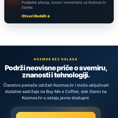
Podijelite pitanja, izvore i komentare uz Kozmos.hr
članke.
Otvori Reddit
KOZMOS BEZ OGLASA
Podrži neovisne priče o svemiru,
znanosti i tehnologiji.
Članstvo pomaže održati Kozmos.hr i može uključivati
dodatne sadržaje na Buy Me a Coffee, dok članci na
Kozmos.hr-u ostaju javno dostupni.