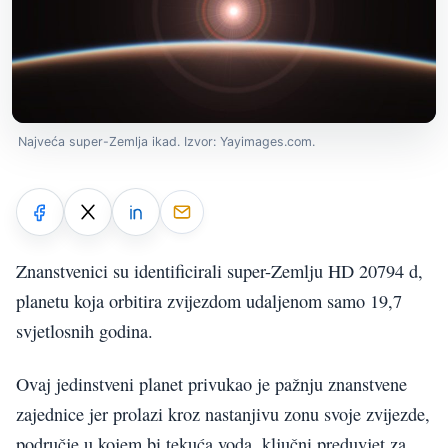
Najveća super-Zemlja ikad. Izvor: Yayimages.com.
Znanstvenici su identificirali super-Zemlju HD 20794 d,
planetu koja orbitira zvijezdom udaljenom samo 19,7
svjetlosnih godina.
Ovaj jedinstveni planet privukao je pažnju znanstvene
zajednice jer prolazi kroz nastanjivu zonu svoje zvijezde,
područje u kojem bi tekuća voda, ključni preduvjet za