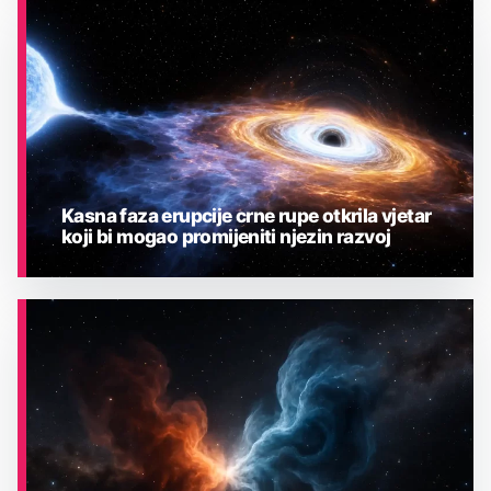
ASTRONOMIJA
Kasna faza erupcije crne rupe otkrila vjetar
koji bi mogao promijeniti njezin razvoj
ASTRONOMIJA