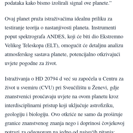
podataka kako bismo izolirali signal ove planete.”
Ovaj planet pruža istraživačima idealnu priliku za
testiranje teorija o nastanjivosti planeta. Instrumenti
poput spektrografa ANDES, koji će biti dio Ekstremno
Velikog Teleskopa (ELT), omogućit će detaljnu analizu
atmosferskog sastava planete, potencijalno otkrivajući
uvjete pogodne za život.
Istraživanja o HD 20794 d već su započela u Centru za
život u svemiru (CVU) pri Sveučilištu u Ženevi, gdje
znanstvenici proučavaju uvjete na ovom planetu kroz
interdisciplinarni pristup koji uključuje astrofiziku,
geologiju i biologiju. Ovo otkriće ne samo da proširuje
granice znanstvenog znanja nego i doprinosi čovjekovoj
potrazi za odgovorom na jedno od najvećih pitanja: