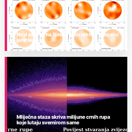
Novi pogled na Sjevernjaču otkriva ‘pjegavu’
površinu
ASTRONOMIJA
Mliječna staza skriva milijune crnih rupa
koje lutaju svemirom same