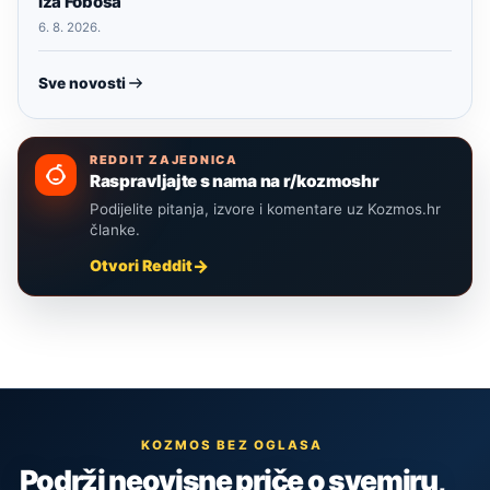
iza Fobosa
6. 8. 2026.
Sve novosti
REDDIT ZAJEDNICA
Raspravljajte s nama na r/kozmoshr
Podijelite pitanja, izvore i komentare uz Kozmos.hr
članke.
Otvori Reddit
KOZMOS BEZ OGLASA
Podrži neovisne priče o svemiru,