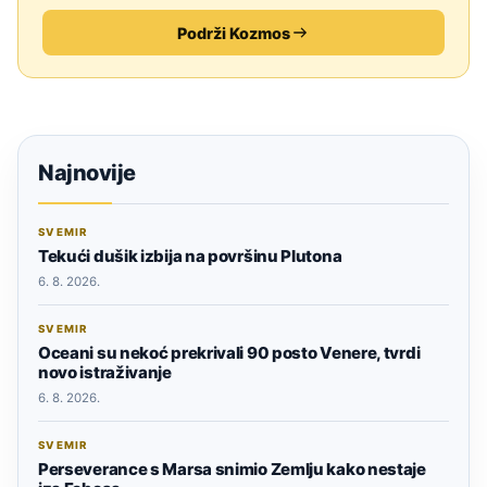
Podrži Kozmos
Najnovije
SVEMIR
Tekući dušik izbija na površinu Plutona
6. 8. 2026.
SVEMIR
Oceani su nekoć prekrivali 90 posto Venere, tvrdi
novo istraživanje
6. 8. 2026.
SVEMIR
Perseverance s Marsa snimio Zemlju kako nestaje