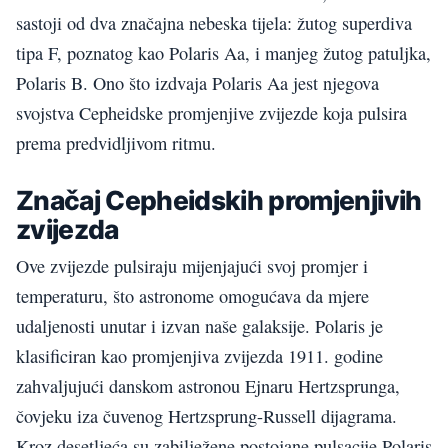
sastoji od dva značajna nebeska tijela: žutog superdiva
tipa F, poznatog kao Polaris Aa, i manjeg žutog patuljka,
Polaris B. Ono što izdvaja Polaris Aa jest njegova
svojstva Cepheidske promjenjive zvijezde koja pulsira
prema predvidljivom ritmu.
Značaj Cepheidskih promjenjivih
zvijezda
Ove zvijezde pulsiraju mijenjajući svoj promjer i
temperaturu, što astronome omogućava da mjere
udaljenosti unutar i izvan naše galaksije. Polaris je
klasificiran kao promjenjiva zvijezda 1911. godine
zahvaljujući danskom astronou Ejnaru Hertzsprunga,
čovjeku iza čuvenog Hertzsprung-Russell dijagrama.
Kroz desetljeća su zabilježene postojane pulsacije Polaris