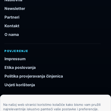
Newsletter
Partneri
Kontakt
O nama
POVJERENJE
Impressum
Etika poslovanja
Politika provjeravanja činjenica
Uvjeti korištenja
Na našoj web stranici koristimo kolačiće kako bismo vam pružili
© 2026 Kozmos.hr. Sva prava pridržana.
najrelevantnije iskustvo pamteći vaše postavke i preferencije.