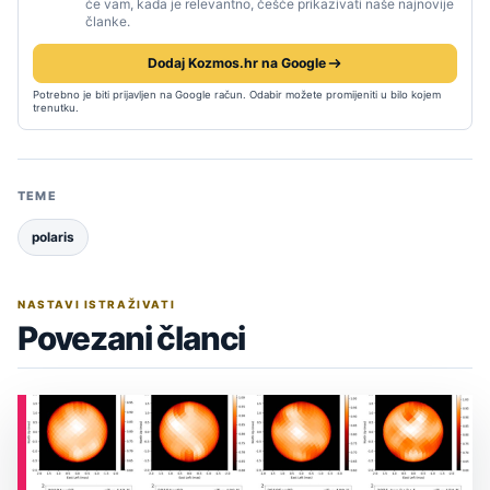
će vam, kada je relevantno, češće prikazivati naše najnovije
članke.
Dodaj Kozmos.hr na Google
Potrebno je biti prijavljen na Google račun. Odabir možete promijeniti u bilo kojem
trenutku.
TEME
polaris
NASTAVI ISTRAŽIVATI
Povezani članci