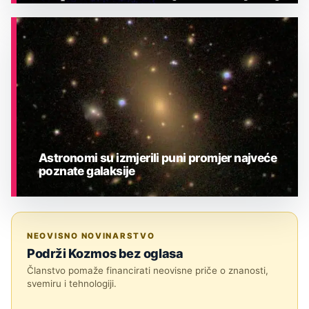
ASTRONOMIJA
Astronomi su izmjerili puni promjer najveće
poznate galaksije
ASTRONOMIJA
NEOVISNO NOVINARSTVO
Podrži Kozmos bez oglasa
Članstvo pomaže financirati neovisne priče o znanosti,
svemiru i tehnologiji.