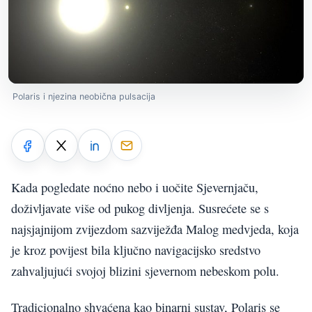
Polaris i njezina neobična pulsacija
Kada pogledate noćno nebo i uočite Sjevernjaču,
doživljavate više od pukog divljenja. Susrećete se s
najsjajnijom zvijezdom sazviježđa Malog medvjeda, koja
je kroz povijest bila ključno navigacijsko sredstvo
zahvaljujući svojoj blizini sjevernom nebeskom polu.
Tradicionalno shvaćena kao binarni sustav, Polaris se