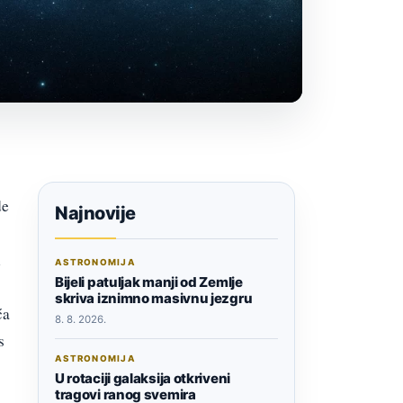
de
Najnovije
h
ASTRONOMIJA
Bijeli patuljak manji od Zemlje
skriva iznimno masivnu jezgru
ća
8. 8. 2026.
s
ASTRONOMIJA
U rotaciji galaksija otkriveni
tragovi ranog svemira