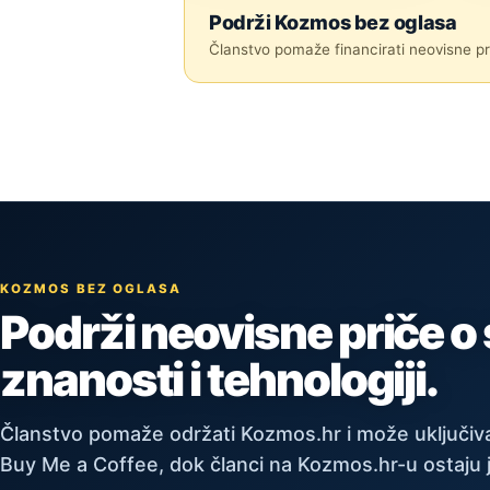
Podrži Kozmos bez oglasa
Članstvo pomaže financirati neovisne pri
KOZMOS BEZ OGLASA
Podrži neovisne priče o
znanosti i tehnologiji.
Članstvo pomaže održati Kozmos.hr i može uključiva
Buy Me a Coffee, dok članci na Kozmos.hr-u ostaju 