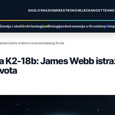
NASLOVNA
SVEMIR
ASTRONOMIJA
ZNANOST
TEHNO
Zemlja i okoliš
Arheologija
Biologija
Astronomija u Hrvatskoj
Umje
e potencijalne znakove izvanzemaljskog života
eta K2-18b: James Webb istra
vota