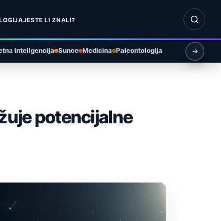
Otvori pr
LOGIJA
JESTE LI ZNALI?
tna inteligencija
Sunce
Medicina
Paleontologija
žuje potencijalne