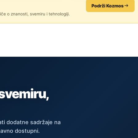
Podrži Kozmos
če o znanosti, svemiru i tehnologiji.
 svemiru,
ti dodatne sadržaje na
javno dostupni.