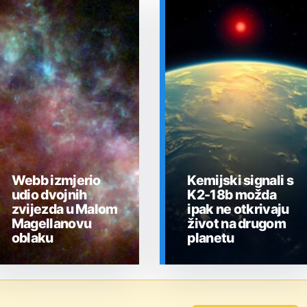
Webb izmjerio
Kemijski signali s
udio dvojnih
K2-18b možda
zvijezda u Malom
ipak ne otkrivaju
Magellanovu
život na drugom
oblaku
planetu
SVEMIR
SVEMIR