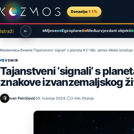
Preskoči na sadržaj
Donacije:
11%
Istraži
Mjesec
Egzoplaneti
Međuzvjezdani objekti
Naslovnica
Svemir
Tajanstveni ‘signali’ s planeta K2-18b: James Webb istražuj
SVEMIR
Tajanstveni ‘signali’ s plan
znakove izvanzemaljskog ži
Ivan Petričević
30. travnja 2024.
2 min čitanja