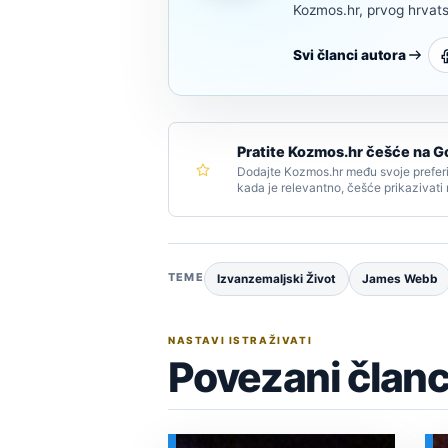
Kozmos.hr, prvog hrvats
Svi članci autora
Pratite Kozmos.hr češće na G
Dodajte Kozmos.hr među svoje preferi
kada je relevantno, češće prikazivati
TEME
Izvanzemaljski Život
James Webb
NASTAVI ISTRAŽIVATI
Povezani članc