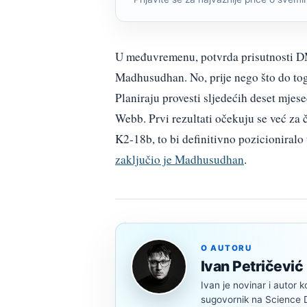
U međuvremenu, potvrda prisutnosti DMS
Madhusudhan. No, prije nego što do to
Planiraju provesti sljedećih deset mjese
Webb. Prvi rezultati očekuju se već za 
K2-18b, to bi definitivno pozicioniralo 
zaključio je Madhusudhan
.
O AUTORU
Ivan Petričević
Ivan je novinar i autor k
sugovornik na Science Di