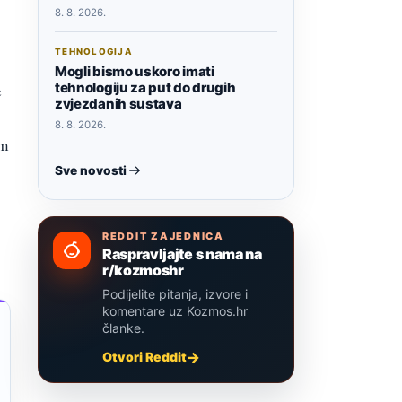
8. 8. 2026.
TEHNOLOGIJA
Mogli bismo uskoro imati
tehnologiju za put do drugih
e
zvjezdanih sustava
8. 8. 2026.
om
Sve novosti
REDDIT ZAJEDNICA
Raspravljajte s nama na
r/kozmoshr
Podijelite pitanja, izvore i
komentare uz Kozmos.hr
članke.
Otvori Reddit