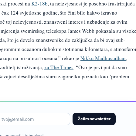
ijski procesi na
K2-18b
, ta neizvjesnost je posebno frustrirajuća
 čak 124 svjetlosne godine, što čini bilo kakvo izravno
č toj neizvjesnosti, znanstveni interes i uzbuđenje za ovim
ka mjerenja svemirskog teleskopa James Webb pokazala su visok
da, što je dovelo znanstvenike do zaključka da bi ovaj sub-
n ogromnim oceanom dubokim stotinama kilometara, s atmosfer
zuju na prisutnost oceana,” rekao je
Nikku Madhusudhan
,
oditelj istraživanja,
za The Times
. “Ovo je prvi put da smo
ešavajući desetljećima staru zagonetku poznatu kao ‘problem
Želim newsletter
, znanosti i tehnologiji.