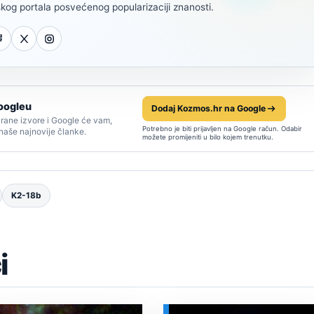
kog portala posvećenog popularizaciji znanosti.
oogleu
Dodaj Kozmos.hr na Google
rane izvore i Google će vam,
Potrebno je biti prijavljen na Google račun. Odabir
 naše najnovije članke.
možete promijeniti u bilo kojem trenutku.
K2-18b
i