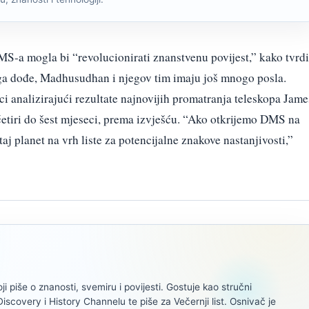
-a mogla bi “revolucionirati znanstvenu povijest,” kako tvrdi
ga dođe, Madhusudhan i njegov tim imaju još mnogo posla.
ci analizirajući rezultate najnovijih promatranja teleskopa Jame
četiri do šest mjeseci, prema izvješću. “Ako otkrijemo DMS na
taj planet na vrh liste za potencijalne znakove nastanjivosti,”
oji piše o znanosti, svemiru i povijesti. Gostuje kao stručni
scovery i History Channelu te piše za Večernji list. Osnivač je