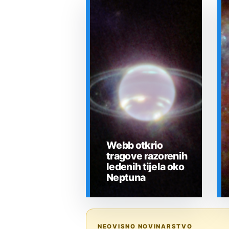
Webb otkrio
tragove razorenih
ledenih tijela oko
Neptuna
SVEMIR
NEOVISNO NOVINARSTVO