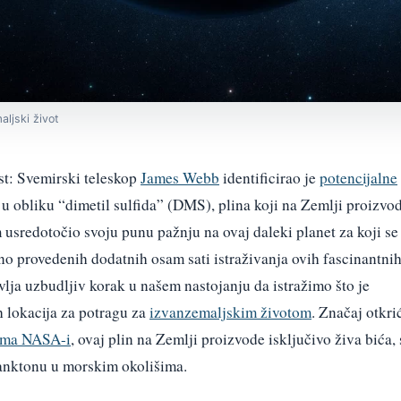
ljski život
st: Svemirski teleskop
James Webb
identificirao je
potencijalne
, u obliku “dimetil sulfida” (DMS), plina koji na Zemlji proizvo
usredotočio svoju punu pažnju na ovaj daleki planet za koji se
o provedenih dodatnih osam sati istraživanja ovih fascinantni
avlja uzbudljiv korak u našem nastojanju da istražimo što je
h lokacija za potragu za
izvanzemaljskim životom
. Značaj otkri
ema NASA-i
, ovaj plin na Zemlji proizvode isključivo živa bića, 
anktonu u morskim okolišima.