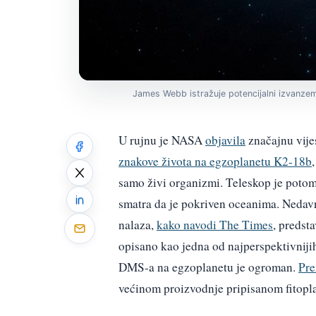
James Webb istražuje potencijalni izvanzema
U rujnu je NASA
objavila
značajnu vije
znakove života na egzoplanetu K2-18b
samo živi organizmi. Teleskop je potom 
smatra da je pokriven oceanima. Nedavn
nalaza,
kako navodi The Times
, predst
opisano kao jedna od najperspektivniji
DMS-a na egzoplanetu je ogroman.
Pr
većinom proizvodnje pripisanom fitopl