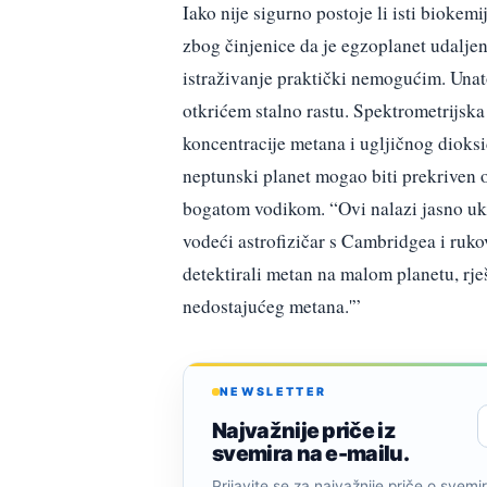
Iako nije sigurno postoje li isti biokem
zbog činjenice da je egzoplanet udaljen
istraživanje praktički nemogućim. Unato
otkrićem stalno rastu. Spektrometrijs
koncentracije metana i ugljičnog dioksi
neptunski planet mogao biti prekrive
bogatom vodikom. “Ovi nalazi jasno uka
vodeći astrofizičar s Cambridgea i rukov
detektirali metan na malom planetu, rj
nedostajućeg metana.'”
NEWSLETTER
Najvažnije priče iz
svemira na e-mailu.
Prijavite se za najvažnije priče o svemiru