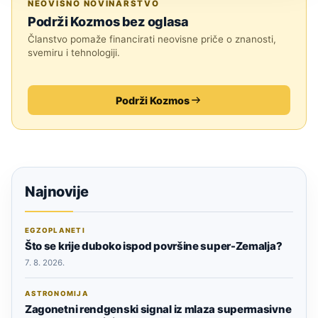
NEOVISNO NOVINARSTVO
Podrži Kozmos bez oglasa
Članstvo pomaže financirati neovisne priče o znanosti,
svemiru i tehnologiji.
Podrži Kozmos
Najnovije
EGZOPLANETI
Što se krije duboko ispod površine super-Zemalja?
7. 8. 2026.
ASTRONOMIJA
Zagonetni rendgenski signal iz mlaza supermasivne