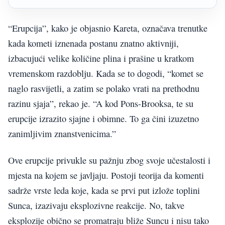
“Erupcija”, kako je objasnio Kareta, označava trenutke
kada kometi iznenada postanu znatno aktivniji,
izbacujući velike količine plina i prašine u kratkom
vremenskom razdoblju. Kada se to dogodi, “komet se
naglo rasvijetli, a zatim se polako vrati na prethodnu
razinu sjaja”, rekao je. “A kod Pons-Brooksa, te su
erupcije izrazito sjajne i obimne. To ga čini izuzetno
zanimljivim znanstvenicima.”
Ove erupcije privukle su pažnju zbog svoje učestalosti i
mjesta na kojem se javljaju. Postoji teorija da komenti
sadrže vrste leda koje, kada se prvi put izlože toplini
Sunca, izazivaju eksplozivne reakcije. No, takve
eksplozije obično se promatraju bliže Suncu i nisu tako