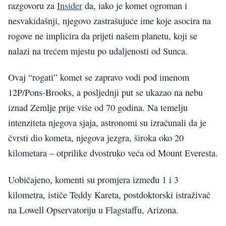
razgovoru za
Insider
da, iako je komet ogroman i
nesvakidašnji, njegovo zastrašujuće ime koje asocira na
rogove ne implicira da prijeti našem planetu, koji se
nalazi na trećem mjestu po udaljenosti od Sunca.
Ovaj “rogati” komet se zapravo vodi pod imenom
12P/Pons-Brooks, a posljednji put se ukazao na nebu
iznad Zemlje prije više od 70 godina. Na temelju
intenziteta njegova sjaja, astronomi su izračunali da je
čvrsti dio kometa, njegova jezgra, široka oko 20
kilometara – otprilike dvostruko veća od Mount Everesta.
Uobičajeno, komenti su promjera između 1 i 3
kilometra, ističe Teddy Kareta, postdoktorski istraživač
na Lowell Opservatoriju u Flagstaffu, Arizona.