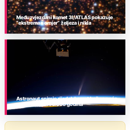
Međuzvjezdani komet 3I/ATLAS pokazuje
“ekstreman omjer” željeza i nikla
ASTRONOMIJA
Astronaut snimio rijedak komet koji se neće
vratiti idućih 160.000 godina
ASTRONOMIJA