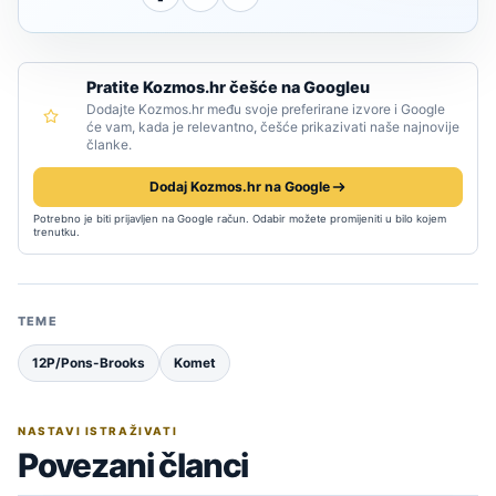
Pratite Kozmos.hr češće na Googleu
Dodajte Kozmos.hr među svoje preferirane izvore i Google
će vam, kada je relevantno, češće prikazivati naše najnovije
članke.
Dodaj Kozmos.hr na Google
Potrebno je biti prijavljen na Google račun. Odabir možete promijeniti u bilo kojem
trenutku.
TEME
12P/Pons-Brooks
Komet
NASTAVI ISTRAŽIVATI
Povezani članci