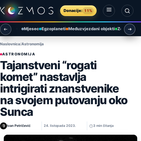
Preskoči na sadržaj
Donacije:
11%
Otvori izbornik
Otvori pretragu
Mjesec
Egzoplaneti
Međuzvjezdani objekti
Zemlja i ok
Naslovnica
Astronomija
ASTRONOMIJA
Tajanstveni “rogati
komet” nastavlja
intrigirati znanstvenike
na svojem putovanju oko
Sunca
Ivan Petričević
24. listopada 2023.
3 min čitanja