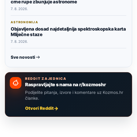
crne rupe zbunjuje astronome
7. 8. 2026.
ASTRONOMIJA
Objavljena dosad najdetaljnija spektroskopska karta
Mliječne staze
7. 8. 2026.
Sve novosti
REDDIT ZAJEDNICA
Raspravljajte s nama na r/kozmoshr
Podijelite pitanja, izvore i komentare uz Kozmos.hr
članke.
Otvori Reddit