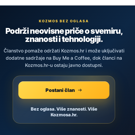
KOZMOS BEZ OGLASA
Podrži neovisne priče o svemiru,
znanosti i tehnologiji.
Članstvo pomaže održati Kozmos.hr i može uključivati
dodatne sadržaje na Buy Me a Coffee, dok članci na
Kozmos.hr-u ostaju javno dostupni.
Postani član
Bez oglasa. Više znanosti. Više
Kozmosa.hr.