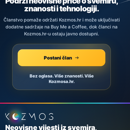
Podrži neovisne priče o svemiru,
znanosti i tehnologiji.
Članstvo pomaže održati Kozmos.hr i može uključivati
dodatne sadržaje na Buy Me a Coffee, dok članci na
Kozmos.hr-u ostaju javno dostupni.
Postani član
Bez oglasa. Više znanosti. Više
Kozmosa.hr.
Podnožje stranice
Neovisne vijesti iz svemira,