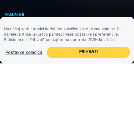
RUBRIKE
Svemir
Na našoj web stranici koristimo kolačiće kako bismo vam pružili
najrelevantnije iskustvo pamteći vaše postavke i preferencije.
Astronomija
Pritiskom na "Prihvati" pristajete na upotrebu SVIH kolačića.
Znanost
PRIHVATI
Postavke kolačića
Tehnologija
Jeste li znali?
Međuzvjezdani objekti
Mjesec
Egzoplaneti
Zemlja i okoliš
KOZMOS.HR