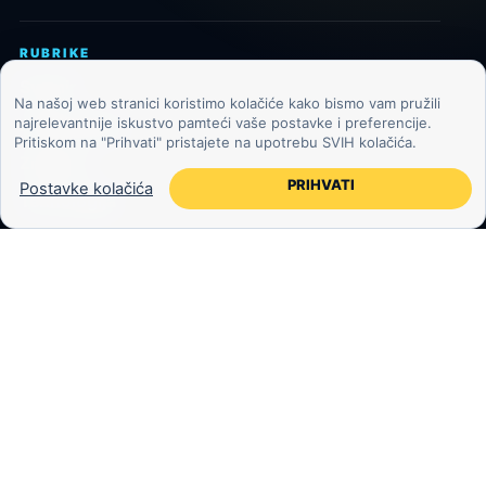
RUBRIKE
Svemir
Na našoj web stranici koristimo kolačiće kako bismo vam pružili
najrelevantnije iskustvo pamteći vaše postavke i preferencije.
Astronomija
Pritiskom na "Prihvati" pristajete na upotrebu SVIH kolačića.
Znanost
PRIHVATI
Postavke kolačića
Tehnologija
Jeste li znali?
Međuzvjezdani objekti
Mjesec
Egzoplaneti
Zemlja i okoliš
KOZMOS.HR