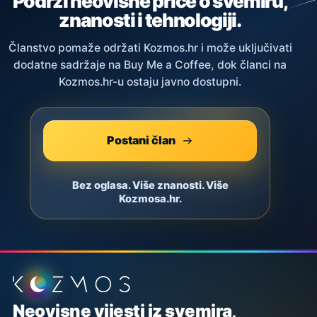
Podrži neovisne priče o svemiru,
znanosti i tehnologiji.
Članstvo pomaže održati Kozmos.hr i može uključivati
dodatne sadržaje na Buy Me a Coffee, dok članci na
Kozmos.hr-u ostaju javno dostupni.
Postani član
Bez oglasa. Više znanosti. Više
Kozmosa.hr.
Podnožje stranice
Neovisne vijesti iz svemira,