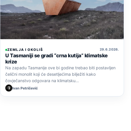
29. 6. 2026.
ZEMLJA I OKOLIŠ
U Tasmaniji se gradi “crna kutija” klimatske
krize
Na zapadu Tasmanije ove bi godine trebao biti postavljen
čelični monolit koji će desetljećima bilježiti kako
čovječanstvo odgovara na klimatsku…
Ivan Petričević