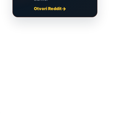
Otvori Reddit
u