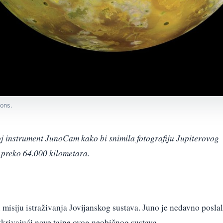
ons.
voj instrument JunoCam kako bi snimila fotografiju Jupiterovog
 preko 64.000 kilometara.
u misiju istraživanja Jovijanskog sustava. Juno je nedavno posla
otkrivajući nove tajne ovog neobičnog sustava.