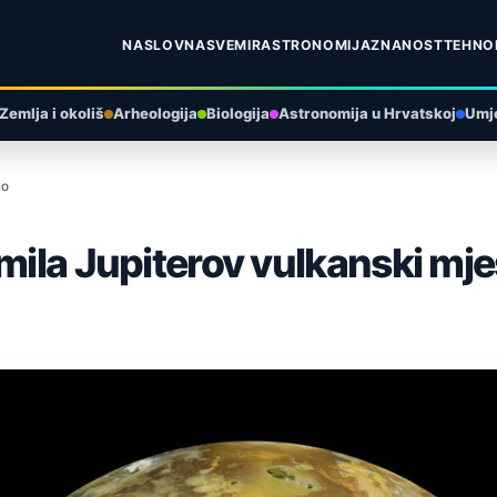
NASLOVNA
SVEMIR
ASTRONOMIJA
ZNANOST
TEHNO
Zemlja i okoliš
Arheologija
Biologija
Astronomija u Hrvatskoj
Umje
Io
mila Jupiterov vulkanski mje