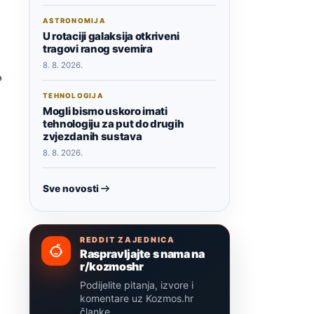
ASTRONOMIJA
U rotaciji galaksija otkriveni
tragovi ranog svemira
8. 8. 2026.
o
TEHNOLOGIJA
Mogli bismo uskoro imati
tehnologiju za put do drugih
zvjezdanih sustava
8. 8. 2026.
Sve novosti
REDDIT ZAJEDNICA
Raspravljajte s nama na
r/kozmoshr
Podijelite pitanja, izvore i
komentare uz Kozmos.hr
članke.