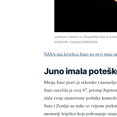
Jupiterov mjesec Io (fotografije koje je snimi
NASA/JPL-Caltech/SwRI/MSSS.
NASA-ina letjelica Juno po prvi puta s
Juno imala poteš
Misija Juno pravi je rekorder i nastavlja
Juno završila je svoj 47. pristup Jupiter
slala svoje znanstvene podatke kontrol
Juno i Zemlje na neko se vrijeme preki
memoriji letjelice koja pohranjuje znan