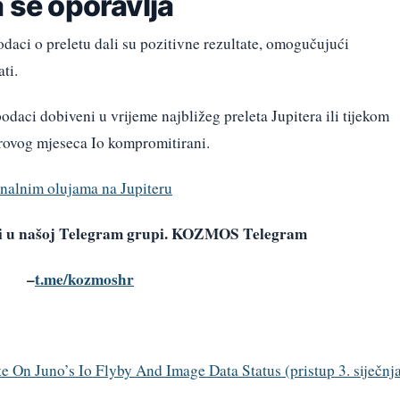
a se oporavlja
odaci o preletu dali su pozitivne rezultate, omogučujući
ti.
aci dobiveni u vrijeme najbližeg preleta Jupitera ili tijekom
erovog mjeseca Io kompromitirani.
onalnim olujama na Jupiteru
avi u našoj Telegram grupi. KOZMOS Telegram
–
t.me/kozmoshr
 On Juno’s Io Flyby And Image Data Status (pristup 3. siječnj