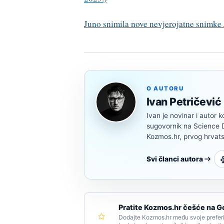
Juno snimila nove nevjerojatne snimke 
O AUTORU
Ivan Petričević
Ivan je novinar i autor k
sugovornik na Science Di
Kozmos.hr, prvog hrvats
Svi članci autora
Pratite Kozmos.hr češće na G
Dodajte Kozmos.hr među svoje preferi