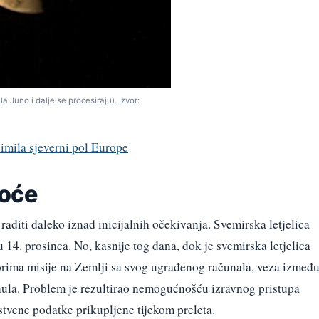
la Juno i dalje se procesiraju). Izvor:
nimila sjeverni pol Europe
koće
 raditi daleko iznad inicijalnih očekivanja. Svemirska letjelica
u 14. prosinca. No, kasnije tog dana, dok je svemirska letjelica
orima misije na Zemlji sa svog ugrađenog računala, veza izmeđ
nula. Problem je rezultirao nemogućnošću izravnog pristupa
stvene podatke prikupljene tijekom preleta.