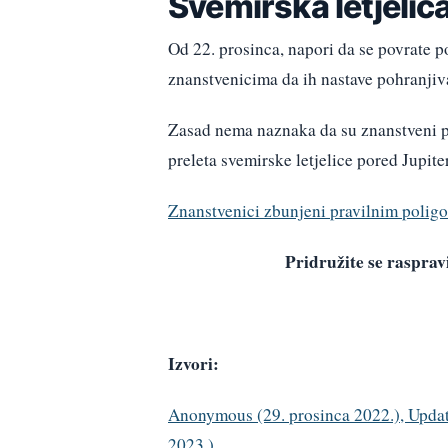
Svemirska letjelic
Od 22. prosinca, napori da se povrate p
znanstvenicima da ih nastave pohranjiva
Zasad nema naznaka da su znanstveni pod
preleta svemirske letjelice pored Jupit
Znanstvenici zbunjeni pravilnim polig
Pridružite se raspr
Izvori:
Anonymous (29. prosinca 2022.), Update
2023.)