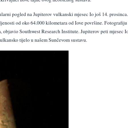
arni pogled na Jupiterov vulkanski mjesec Io još 14. prosinca.
aljenosti od oko 64.000 kilometara od Iove površine. Fotografiju
a, objavio Southwest Research Institute. Jupiterov peti mjesec I
e vulkansko tijelo u našem Sunčevom sustavu.