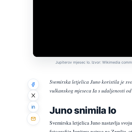
Jupiterov mjesec Io. Izvor: Wikimedia comm
Svemirska letjelica Juno koristila je s
vulkanskog mjeseca Ia s udaljenosti od
Juno snimila Io
Svemirska letjelica Juno nastavlja svoj
fotografije Jupitera natrag na Zemlju, 