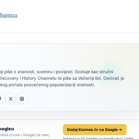
Jupitera
oji piše o znanosti, svemiru i povijesti. Gostuje kao stručni
scovery i History Channelu te piše za Večernji list. Osnivač je
kog portala posvećenog popularizaciji znanosti.
oogleu
Dodaj Kozmos.hr na Google
rane izvore i Google će vam,
Potrebno je biti prijavljen na Google račun. Odabir