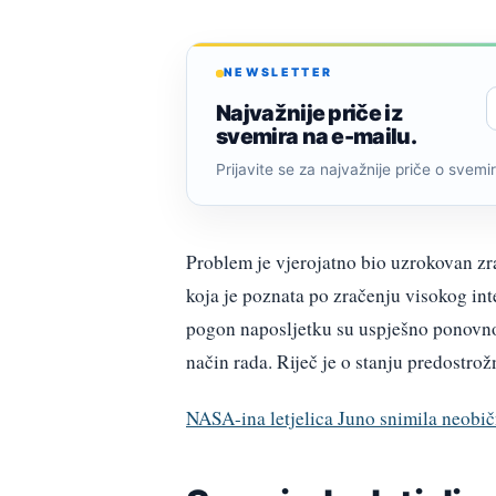
NEWSLETTER
Najvažnije priče iz
svemira na e-mailu.
Prijavite se za najvažnije priče o svemiru
Problem je vjerojatno bio uzrokovan zr
koja je poznata po zračenju visokog in
pogon naposljetku su uspješno ponovno p
način rada. Riječ je o stanju predostrož
NASA-ina letjelica Juno snimila neobi