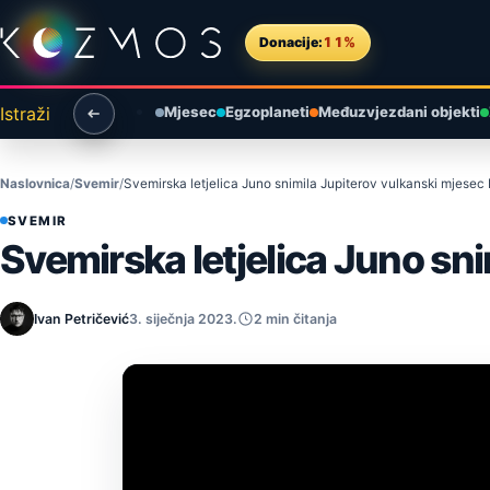
Preskoči na sadržaj
Donacije:
11%
Istraži
Mjesec
Egzoplaneti
Međuzvjezdani objekti
Naslovnica
Svemir
Svemirska letjelica Juno snimila Jupiterov vulkanski mjesec 
SVEMIR
Svemirska letjelica Juno sni
Ivan Petričević
3. siječnja 2023.
2 min čitanja