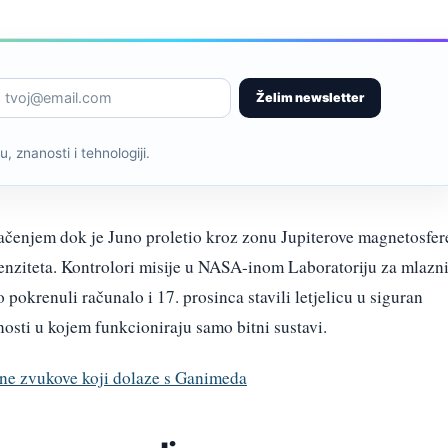
Želim newsletter
, znanosti i tehnologiji.
ačenjem dok je Juno proletio kroz zonu Jupiterove magnetosfer
tenziteta. Kontrolori misije u NASA-inom Laboratoriju za mlazn
okrenuli računalo i 17. prosinca stavili letjelicu u siguran
nosti u kojem funkcioniraju samo bitni sustavi.
čne zvukove koji dolaze s Ganimeda