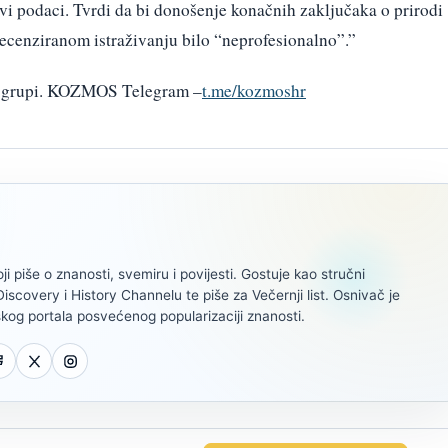
 svi podaci. Tvrdi da bi donošenje konačnih zaključaka o prirodi
 recenziranom istraživanju bilo “neprofesionalno”.”
am grupi. KOZMOS Telegram –
t.me/kozmoshr
oji piše o znanosti, svemiru i povijesti. Gostuje kao stručni
scovery i History Channelu te piše za Večernji list. Osnivač je
kog portala posvećenog popularizaciji znanosti.