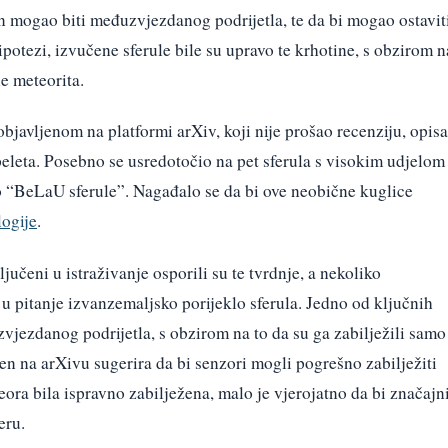
on mogao biti međuzvjezdanog podrijetla, te da bi mogao ostavit
potezi, izvučene sferule bile su upravo te krhotine, s obzirom n
ne meteorita.
objavljenom na platformi arXiv, koji nije prošao recenziju, opis
eleta. Posebno se usredotočio na pet sferula s visokim udjelom
vao “BeLaU sferule”. Nagađalo se da bi ove neobične kuglice
ogije
.
ljučeni u istraživanje osporili su te tvrdnje, a nekoliko
u pitanje izvanzemaljsko porijeklo sferula. Jedno od ključnih
uzvjezdanog podrijetla, s obzirom na to da su ga zabilježili samo
en na arXivu sugerira da bi senzori mogli pogrešno zabilježiti
eora bila ispravno zabilježena, malo je vjerojatno da bi značajn
eru.