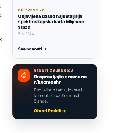
i
ASTRONOMIJA
a
Objavljena dosad najdetaljnija
spektroskopska karta Mliječne
staze
7. 8. 2026.
ao
Sve novosti
REDDIT ZAJEDNICA
Raspravljajte s nama na
r/kozmoshr
Podijelite pitanja, izvore i
komentare uz Kozmos.hr
članke.
Otvori Reddit
i