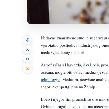
Nedavne znanstvene studije sugeriraju
vjerojatno posljedica industrijskog one
međuzvjezdanog meteorita.
Astrofizičar s Harvarda,
Avi Loeb
, pro
oceana, mogle biti ostaci međuzvjezdan
tehnologije
. Međutim, neovisne analize 
sagorijevanja ugljena na Zemlji.
Loeb i njegov tim pronašli su ove mikro
Gvineje, tragajući za ostacima meteora 