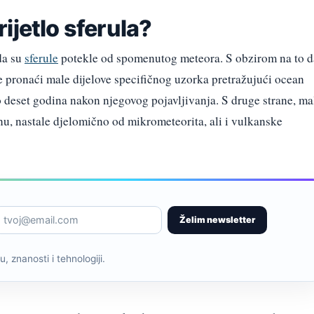
ijetlo sferula?
da su
sferule
potekle od spomenutog meteora. S obzirom na to d
je pronaći male dijelove specifičnog uzorka pretražujući ocean
o deset godina nakon njegovog pojavljivanja. S druge strane, ma
u, nastale djelomično od mikrometeorita, ali i vulkanske
Želim newsletter
, znanosti i tehnologiji.