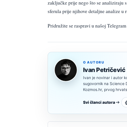
zaključke prije nego što se analiziraju
sferula prije njihove detaljne analize u
Pridružite se raspravi u našoj Telegr
O AUTORU
Ivan Petričević
Ivan je novinar i autor k
sugovornik na Science Di
Kozmos.hr, prvog hrvats
Svi članci autora