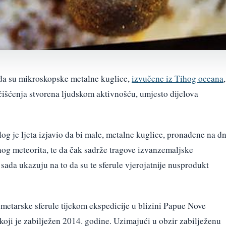
 da su mikroskopske metalne kuglice,
izvučene iz Tihog oceana
,
čišćenja stvorena ljudskom aktivnošću, umjesto dijelova
šlog je ljeta izjavio da bi male, metalne kuglice, pronađene na d
og meteorita, te da čak sadrže tragove izvanzemaljske
sada ukazuju na to da su te sferule vjerojatnije nusprodukt
metarske sferule tijekom ekspedicije u blizini Papue Nove
koji je zabilježen 2014. godine. Uzimajući u obzir zabilježenu