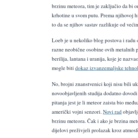
brzinu meteora, tim je zaključio da bi 
krhotine u svom putu. Prema njihovoj hi
to da se njihov sastav razlikuje od veći
Loeb je u nekoliko blog postova i radu 
razne neobične osobine ovih metalnih p
berilija, lantana i uranija, koje je naz
mogle biti
dokaz izvanzemaljske tehnol
No, brojni znanstvenici koji nisu bili uk
novoobjavljenih studija dodatno dovodi 
pitanja jest je li meteor zaista bio međ
američki vojni senzori.
Novi rad
objavlj
brzinu meteora. Čak i ako je brzina met
dijelovi preživjeli prolazak kroz atmosf