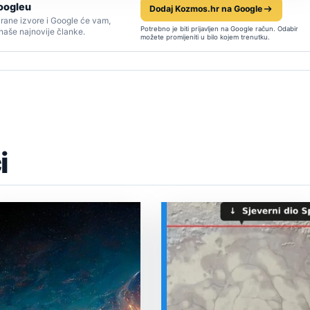
oogleu
Dodaj Kozmos.hr na Google
rane izvore i Google će vam,
Potrebno je biti prijavljen na Google račun. Odabir
 naše najnovije članke.
možete promijeniti u bilo kojem trenutku.
i