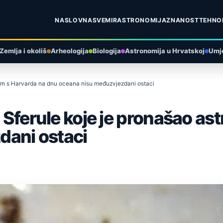
NASLOVNA
SVEMIR
ASTRONOMIJA
ZNANOST
TEHNO
Zemlja i okoliš
Arheologija
Biologija
Astronomija u Hrvatskoj
Umje
onom s Harvarda na dnu oceana nisu međuzvjezdani ostaci
’ Sferule koje je pronašao a
dani ostaci