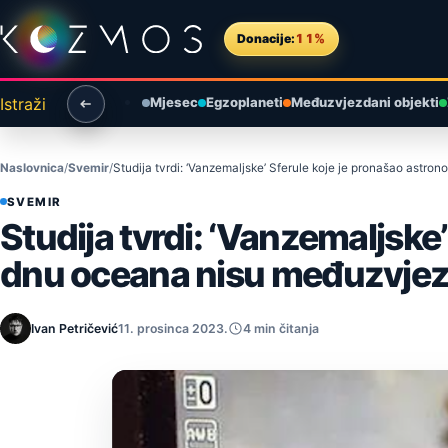
Preskoči na sadržaj
Donacije:
11%
Istraži
Mjesec
Egzoplaneti
Međuzvjezdani objekti
Naslovnica
Svemir
Studija tvrdi: ‘Vanzemaljske’ Sferule koje je pronašao astr
SVEMIR
Studija tvrdi: ‘Vanzemaljske
dnu oceana nisu međuzvjez
Ivan Petričević
11. prosinca 2023.
4 min čitanja