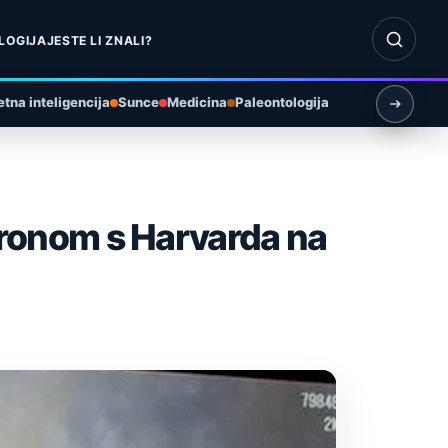
Otvori pr
LOGIJA
JESTE LI ZNALI?
tna inteligencija
Sunce
Medicina
Paleontologija
stronom s Harvarda na