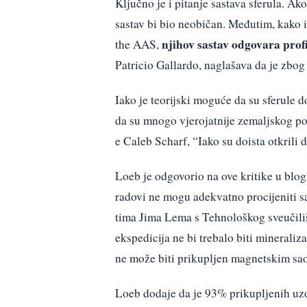
Ključno je i pitanje sastava sferula. Ak
sastav bi bio neobičan. Međutim, kako i
njihov sastav odgovara prof
the AAS,
Patricio Gallardo, naglašava da je zbog
Iako je teorijski moguće da su sferule 
da su mnogo vjerojatnije zemaljskog po
e Caleb Scharf, “Iako su doista otkrili d
Loeb je odgovorio na ove kritike u blo
radovi ne mogu adekvatno procijeniti sa
tima Jima Lema s Tehnološkog sveučilišt
ekspedicija ne bi trebalo biti minerali
ne može biti prikupljen magnetskim sao
Loeb dodaje da je 93% prikupljenih uzo