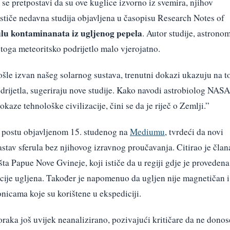
o se pretpostavi da su ove kuglice izvorno iz svemira, njihov
stiče nedavna studija objavljena u časopisu Research Notes of
ilu kontaminanata iz ugljenog pepela
. Autor studije, astrono
 toga meteoritsko podrijetlo malo vjerojatno.
došle izvan našeg solarnog sustava, trenutni dokazi ukazuju na t
drijetla, sugeriraju nove studije. Kako navodi astrobiolog NASA
okaze tehnološke civilizacije, čini se da je riječ o Zemlji.”
g postu objavljenom 15. studenog na
Mediumu
, tvrdeći da novi
stav sferula bez njihovog izravnog proučavanja. Citirao je član
a Papue Nove Gvineje, koji ističe da u regiji gdje je provedena
zacije ugljena. Također je napomenuo da ugljen nije magnetičan i
nicama koje su korištene u ekspediciji.
raka još uvijek neanalizirano, pozivajući kritičare da ne donos