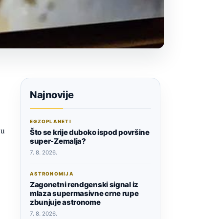
Najnovije
EGZOPLANETI
nu
Što se krije duboko ispod površine
super-Zemalja?
7. 8. 2026.
ASTRONOMIJA
Zagonetni rendgenski signal iz
mlaza supermasivne crne rupe
zbunjuje astronome
7. 8. 2026.