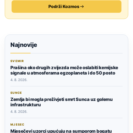
Podrži Kozmos
Najnovije
SVEMIR
Prašina oko drugih zvijezda može oslabiti kemijske
signale u atmosferama egzoplaneta i do 50 posto
4. 8. 2026.
SUNCE
Zemlja bi mogla preživjeti smrt Sunca uz golemu
infrastrukturu
4. 8. 2026.
MJESEC
Mjesečevi uzorci upućuju na sumporom bogatu