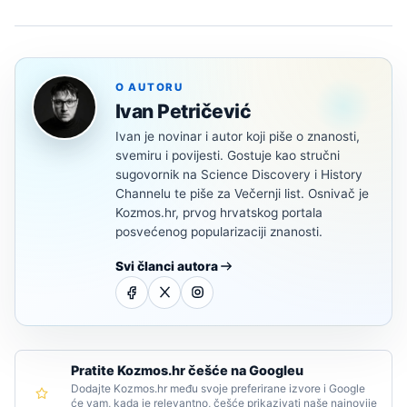
O AUTORU
Ivan Petričević
Ivan je novinar i autor koji piše o znanosti,
svemiru i povijesti. Gostuje kao stručni
sugovornik na Science Discovery i History
Channelu te piše za Večernji list. Osnivač je
Kozmos.hr, prvog hrvatskog portala
posvećenog popularizaciji znanosti.
Svi članci autora
Pratite Kozmos.hr češće na Googleu
Dodajte Kozmos.hr među svoje preferirane izvore i Google
će vam, kada je relevantno, češće prikazivati naše najnovije