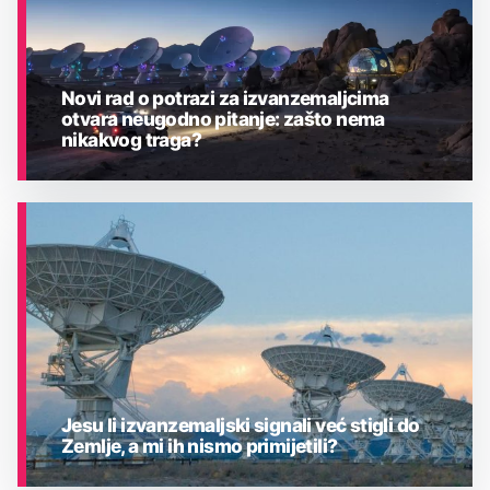
Novi rad o potrazi za izvanzemaljcima
otvara neugodno pitanje: zašto nema
nikakvog traga?
ASTRONOMIJA
Jesu li izvanzemaljski signali već stigli do
Zemlje, a mi ih nismo primijetili?