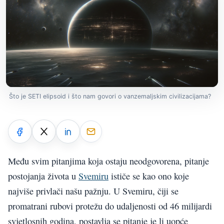
Što je SETI elipsoid i što nam govori o vanzemaljskim civilizacijama?
Među svim pitanjima koja ostaju neodgovorena, pitanje
postojanja života u
Svemiru
ističe se kao ono koje
najviše privlači našu pažnju. U Svemiru, čiji se
promatrani rubovi protežu do udaljenosti od 46 milijardi
svjetlosnih godina, postavlja se pitanje je li uopće