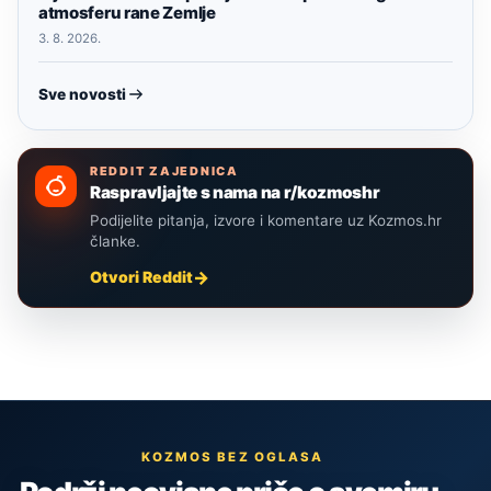
atmosferu rane Zemlje
3. 8. 2026.
Sve novosti
REDDIT ZAJEDNICA
Raspravljajte s nama na r/kozmoshr
Podijelite pitanja, izvore i komentare uz Kozmos.hr
članke.
Otvori Reddit
KOZMOS BEZ OGLASA