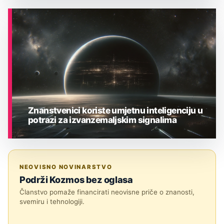
ASTRONOMIJA
Znanstvenici koriste umjetnu inteligenciju u
potrazi za izvanzemaljskim signalima
ASTRONOMIJA
NEOVISNO NOVINARSTVO
Podrži Kozmos bez oglasa
Članstvo pomaže financirati neovisne priče o znanosti,
svemiru i tehnologiji.