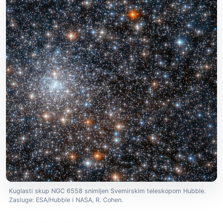
Kuglasti skup NGC 6558 snimljen Svemirskim teleskopom Hubble.
Zasluge: ESA/Hubble i NASA, R. Cohen.