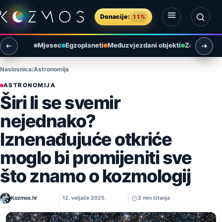
Preskoči na sadržaj
Donacije:
11%
Otvori izbornik
Otvori pretragu
Mjesec
Egzoplaneti
Međuzvjezdani objekti
Zemlja i ok
Naslovnica
Astronomija
ASTRONOMIJA
Širi li se svemir
nejednako?
Iznenađujuće otkriće
moglo bi promijeniti sve
što znamo o kozmologij
Kozmos.hr
12. veljače 2025.
3 min čitanja