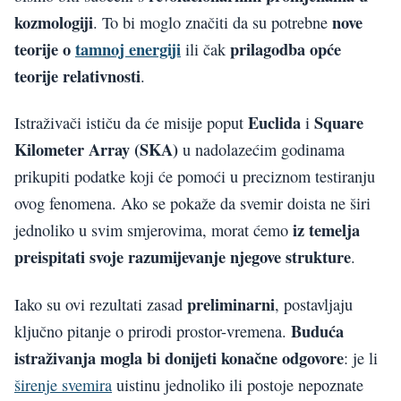
kozmologiji
nove
. To bi moglo značiti da su potrebne
teorije o
tamnoj energiji
prilagodba opće
ili čak
teorije relativnosti
.
Euclida
Square
Istraživači ističu da će misije poput
i
Kilometer Array (SKA)
u nadolazećim godinama
prikupiti podatke koji će pomoći u preciznom testiranju
ovog fenomena. Ako se pokaže da svemir doista ne širi
iz temelja
jednoliko u svim smjerovima, morat ćemo
preispitati svoje razumijevanje njegove strukture
.
preliminarni
Iako su ovi rezultati zasad
, postavljaju
Buduća
ključno pitanje o prirodi prostor-vremena.
istraživanja mogla bi donijeti konačne odgovore
: je li
širenje svemira
uistinu jednoliko ili postoje nepoznate