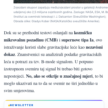
Zvjezdani skupovi zapaljuju međuzvjezdani prostor u galaksiji Androme
udaljenoj oko 2,5 milijuna svjetlosnih godina. Zasluge: NASA, ESA, M. B
(Institut za svemirski teleskop) i J. Dalcanton (Sveučilište Washington);
Obrada slike: Gladys Kober (NASA/Katoličko sveučilište Amerike).
kozmičku
Dok su se prethodni testovi oslanjali na
mikrovalnu pozadinu (CMB)
supernove tipa Ia
i
, ovo
nezavisni
istraživanje koristi slabe gravitacijske leće kao
dokaz
. Znanstvenici su analizirali podatke gravitaciskih
leća u potrazi za tzv. B-mode signalom. U potpuno
izotropnom svemiru taj signal bi trebao biti gotovo
No, ako se otkrije u značajnoj mjeri
nepostojeći.
, to bi
moglo ukazivati na to da se svemir ne širi jednoliko u
svim smjerovima.
NEWSLETTER