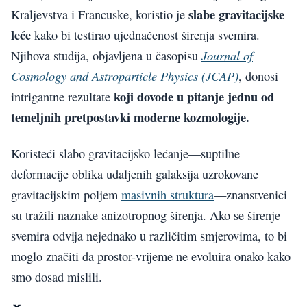
slabe gravitacijske
Kraljevstva i Francuske, koristio je
leće
kako bi testirao ujednačenost širenja svemira.
Journal of
Njihova studija, objavljena u časopisu
Cosmology and Astroparticle Physics (JCAP)
, donosi
koji dovode u pitanje jednu od
intrigantne rezultate
temeljnih pretpostavki moderne kozmologije.
Koristeći slabo gravitacijsko lećanje—suptilne
deformacije oblika udaljenih galaksija uzrokovane
gravitacijskim poljem
masivnih struktura
—znanstvenici
su tražili naznake anizotropnog širenja. Ako se širenje
svemira odvija nejednako u različitim smjerovima, to bi
moglo značiti da prostor-vrijeme ne evoluira onako kako
smo dosad mislili.