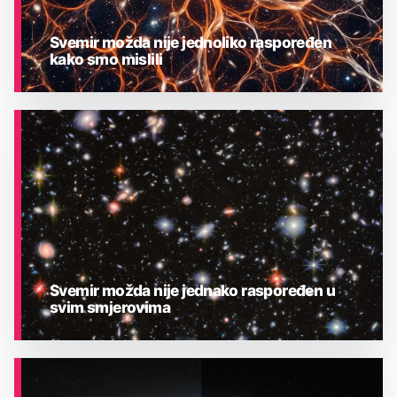
Svemir možda nije jednoliko raspoređen
kako smo mislili
ASTRONOMIJA
Svemir možda nije jednako raspoređen u
svim smjerovima
ASTRONOMIJA