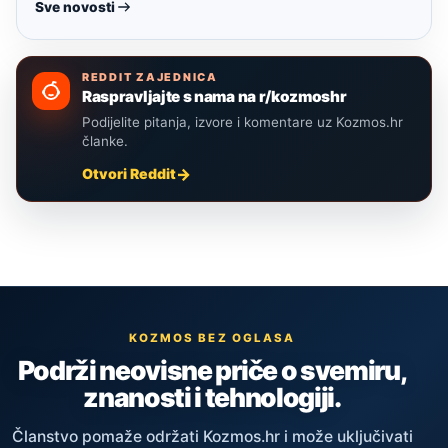
Sve novosti
REDDIT ZAJEDNICA
Raspravljajte s nama na r/kozmoshr
Podijelite pitanja, izvore i komentare uz Kozmos.hr
članke.
Otvori Reddit
KOZMOS BEZ OGLASA
Podrži neovisne priče o svemiru,
znanosti i tehnologiji.
Članstvo pomaže održati Kozmos.hr i može uključivati