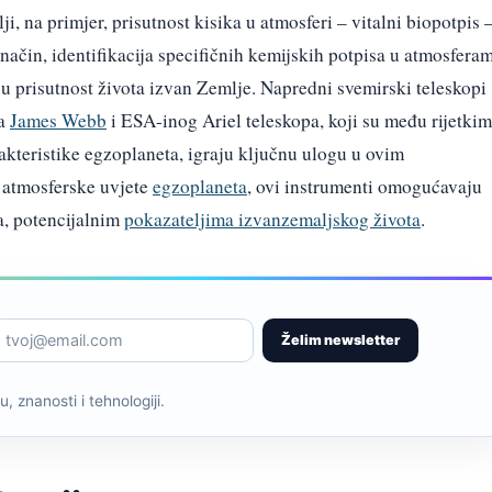
, na primjer, prisutnost kisika u atmosferi – vitalni biopotpis 
 način, identifikacija specifičnih kemijskih potpisa u atmosfera
 prisutnost života izvan Zemlje. Napredni svemirski teleskopi
pa
James Webb
i ESA-inog Ariel teleskopa, koji su među rijetki
akteristike egzoplaneta, igraju ključnu ulogu u ovim
u atmosferske uvjete
egzoplaneta
, ovi instrumenti omogućavaju
a, potencijalnim
pokazateljima izvanzemaljskog života
.
Želim newsletter
, znanosti i tehnologiji.