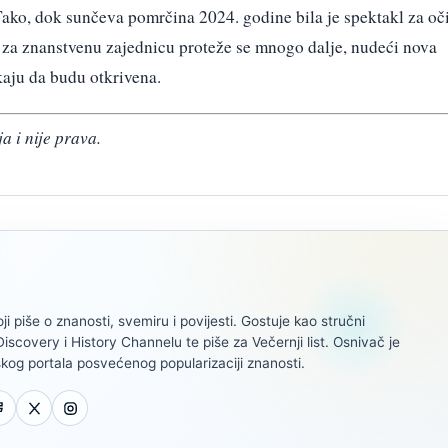
ko, dok sunčeva pomrčina 2024. godine bila je spektakl za oči
 za znanstvenu zajednicu proteže se mnogo dalje, nudeći nova
kaju da budu otkrivena.
a i nije prava.
oji piše o znanosti, svemiru i povijesti. Gostuje kao stručni
scovery i History Channelu te piše za Večernji list. Osnivač je
kog portala posvećenog popularizaciji znanosti.