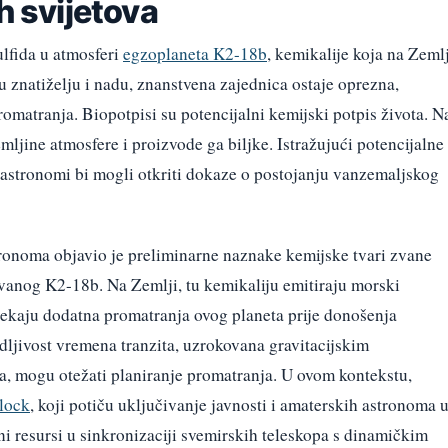
h svijetova
ulfida u atmosferi
egzoplaneta K2-18b
, kemikalije koja na Zeml
 znatiželju i nadu, znanstvena zajednica ostaje oprezna,
omatranja. Biopotpisi su potencijalni kemijski potpis života. N
mljine atmosfere i proizvode ga biljke. Istražujući potencijalne
astronomi bi mogli otkriti dokaze o postojanju vanzemaljskog
stronoma objavio je preliminarne naznake kemijske tvari zvane
vanog K2-18b. Na Zemlji, tu kemikaliju emitiraju morski
ekaju dodatna promatranja ovog planeta prije donošenja
dljivost vremena tranzita, uzrokovana gravitacijskim
va, mogu otežati planiranje promatranja. U ovom kontekstu,
lock
, koji potiču uključivanje javnosti i amaterskih astronoma 
i resursi u sinkronizaciji svemirskih teleskopa s dinamičkim