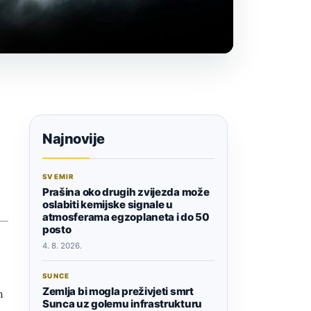
Najnovije
SVEMIR
Prašina oko drugih zvijezda može
oslabiti kemijske signale u
atmosferama egzoplaneta i do 50
posto
4. 8. 2026.
SUNCE
Zemlja bi mogla preživjeti smrt
m
Sunca uz golemu infrastrukturu