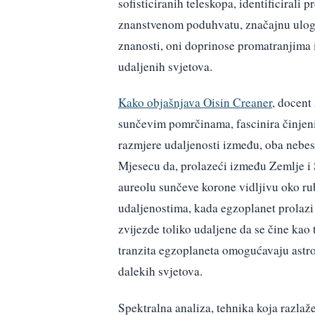
sofisticiranih teleskopa, identificirali 
znanstvenom poduhvatu, značajnu ulogu 
znanosti, oni doprinose promatranjima 
udaljenih svjetova.
Kako objašnjava Oisin Creaner
, docent
sunčevim pomrčinama, fascinira činjeni
razmjere udaljenosti između, oba nebes
Mjesecu da, prolazeći između Zemlje i S
aureolu sunčeve korone vidljivu oko ru
udaljenostima, kada egzoplanet prolazi 
zvijezde toliko udaljene da se čine kao
tranzita egzoplaneta omogućavaju astro
dalekih svjetova.
Spektralna analiza, tehnika koja razlaž