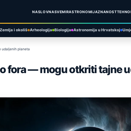
NASLOVNA
SVEMIR
ASTRONOMIJA
ZNANOST
TEHNO
Zemlja i okoliš
Arheologija
Biologija
Astronomija u Hrvatskoj
Umje
 udaljenih planeta
fora — mogu otkriti tajne u