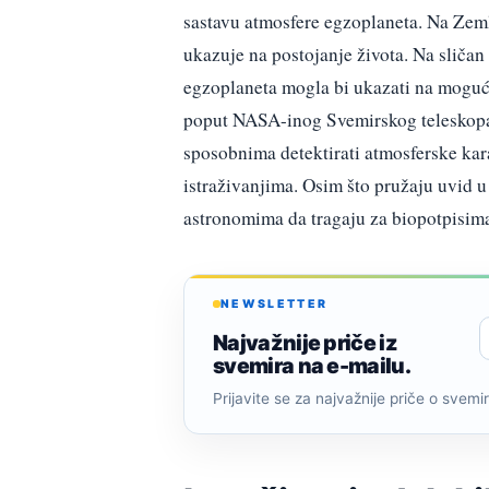
sastavu atmosfere egzoplaneta. Na Zemlji
ukazuje na postojanje života. Na sličan
egzoplaneta mogla bi ukazati na moguću
poput NASA-inog Svemirskog telesko
sposobnima detektirati atmosferske kar
istraživanjima. Osim što pružaju uvid 
astronomima da tragaju za biopotpisim
NEWSLETTER
Najvažnije priče iz
svemira na e-mailu.
Prijavite se za najvažnije priče o svemiru