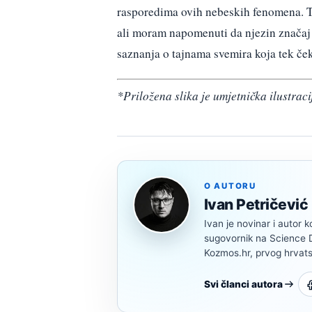
rasporedima ovih nebeskih fenomena. Ta
ali moram napomenuti da njezin značaj
saznanja o tajnama svemira koja tek če
*Priložena slika je umjetnička ilustracij
O AUTORU
Ivan Petričević
Ivan je novinar i autor k
sugovornik na Science Di
Kozmos.hr, prvog hrvats
Svi članci autora