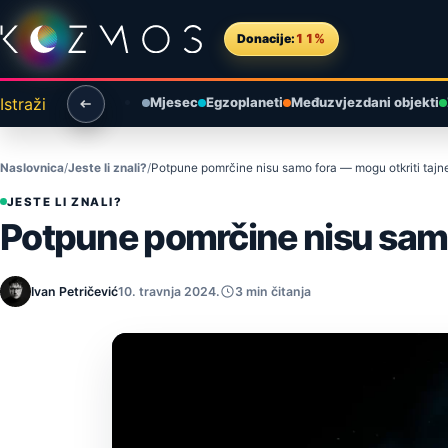
Preskoči na sadržaj
Donacije:
11%
Istraži
Mjesec
Egzoplaneti
Međuzvjezdani objekti
Naslovnica
Jeste li znali?
Potpune pomrčine nisu samo fora — mogu otkriti tajne
JESTE LI ZNALI?
Potpune pomrčine nisu samo 
Ivan Petričević
10. travnja 2024.
3 min čitanja