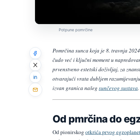
Potpune pomrčine
Pomrčina sunca koja je 8. travnja 2024
čudo već i ključni moment u napredova
prvenstveno estetski doživljaj, za znan
otvarajući vrata dubljem razumijevanju
izvan granica našeg
sunčevog sustava
.
Od pmrčina do eg
Od pionirskog
otkrića prvog egzoplane