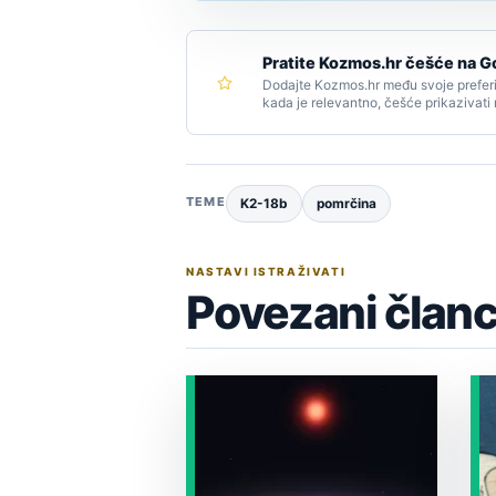
Pratite Kozmos.hr češće na G
Dodajte Kozmos.hr među svoje preferi
kada je relevantno, češće prikazivati
TEME
K2-18b
pomrčina
NASTAVI ISTRAŽIVATI
Povezani članc