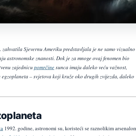
. zahvatila Sjevernu Ameriku predstavljala je ne samo vizualno
nju astronomske znanosti. Dok je za mnoge ovaj fenomen bio
stvenu zajednicu
pomrčine
sunca imaju daleko veću važnost,
 egzoplaneta – svjetova koji kruže oko drugih zvijezda, daleko
zoplaneta
ta
1992. godine, astronomi su, koristeći se raznolikim arsenalo