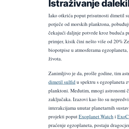
Istraživanje daleki
Iako otkrića poput prisutnosti dimetil s
potječe od morskih planktona, pobuđuju
čekajući daljnje potvrde kroz buduća pr
primjer, kisik čini nešto više od 20% Ze
biopotpise u atmosferama egzoplaneta, 
života.
Zanimljivo je da, prošle godine, tim a
dimetil sulfid
u spektru s egzoplaneta z
planktoni. Međutim, mnogi astronomi č
zaključaka. Izazovi kao što su nepredvi
interakcijama unutar planetarnih susta
projekti poput
Exoplanet Watch
i
ExoC
praćenje egzoplaneta, postaju dragocjen