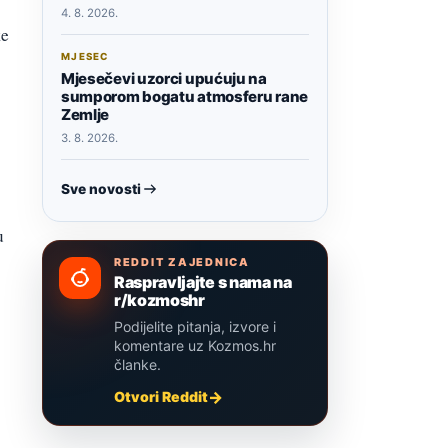
4. 8. 2026.
ke
MJESEC
Mjesečevi uzorci upućuju na
sumporom bogatu atmosferu rane
Zemlje
3. 8. 2026.
Sve novosti
u
REDDIT ZAJEDNICA
Raspravljajte s nama na
r/kozmoshr
Podijelite pitanja, izvore i
komentare uz Kozmos.hr
članke.
Otvori Reddit