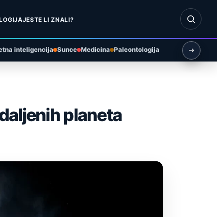
Otvori pr
LOGIJA
JESTE LI ZNALI?
tna inteligencija
Sunce
Medicina
Paleontologija
daljenih planeta