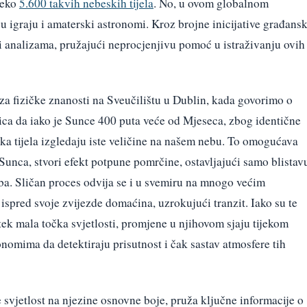
preko
5.600 takvih nebeskih tijela
. No, u ovom globalnom
igraju i amaterski astronomi. Kroz brojne inicijative građans
i analizama, pružajući neprocjenjivu pomoć u istraživanju ovih
 za fizičke znanosti na Sveučilištu u Dublin, kada govorimo o
ca da iako je Sunce 400 puta veće od Mjeseca, zbog identične
ka tijela izgledaju iste veličine na našem nebu. To omogućava
unca, stvori efekt potpune pomrčine, ostavljajući samo blistav
ba. Sličan proces odvija se i u svemiru na mnogo većim
ispred svoje zvijezde domaćina, uzrokujući tranzit. Iako su te
 tek mala točka svjetlosti, promjene u njihovom sjaju tijekom
nomima da detektiraju prisutnost i čak sastav atmosfere tih
e svjetlost na njezine osnovne boje, pruža ključne informacije o