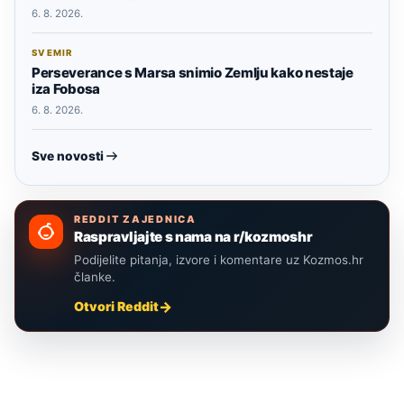
6. 8. 2026.
SVEMIR
Perseverance s Marsa snimio Zemlju kako nestaje
iza Fobosa
6. 8. 2026.
Sve novosti
REDDIT ZAJEDNICA
Raspravljajte s nama na r/kozmoshr
Podijelite pitanja, izvore i komentare uz Kozmos.hr
članke.
Otvori Reddit