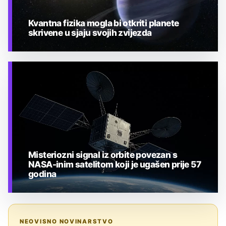
Kvantna fizika mogla bi otkriti planete
skrivene u sjaju svojih zvijezda
TEHNOLOGIJA
Misteriozni signal iz orbite povezan s
NASA-inim satelitom koji je ugašen prije 57
godina
TEHNOLOGIJA
NEOVISNO NOVINARSTVO