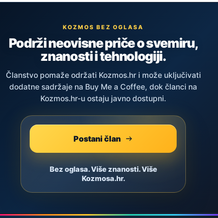
KOZMOS BEZ OGLASA
Podrži neovisne priče o svemiru,
znanosti i tehnologiji.
Članstvo pomaže održati Kozmos.hr i može uključivati
dodatne sadržaje na Buy Me a Coffee, dok članci na
Kozmos.hr-u ostaju javno dostupni.
Postani član
Bez oglasa. Više znanosti. Više
Kozmosa.hr.