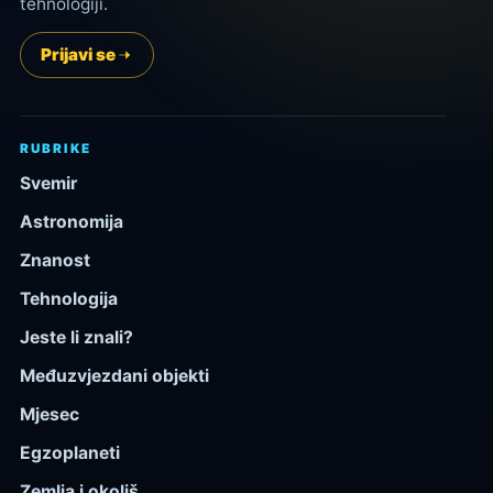
tehnologiji.
Prijavi se
RUBRIKE
Svemir
Astronomija
Znanost
Tehnologija
Jeste li znali?
Međuzvjezdani objekti
Mjesec
Egzoplaneti
Zemlja i okoliš