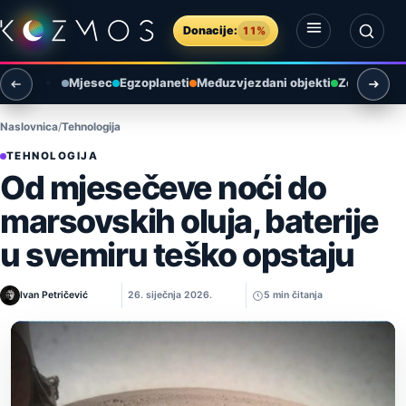
Preskoči na sadržaj
Donacije:
11%
Otvori izbornik
Otvori pretragu
Mjesec
Egzoplaneti
Međuzvjezdani objekti
Zemlja i ok
Naslovnica
Tehnologija
TEHNOLOGIJA
Od mjesečeve noći do
marsovskih oluja, baterije
u svemiru teško opstaju
Ivan Petričević
26. siječnja 2026.
5 min čitanja