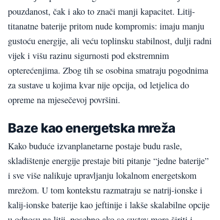
pouzdanost, čak i ako to znači manji kapacitet. Litij-
titanatne baterije pritom nude kompromis: imaju manju
gustoću energije, ali veću toplinsku stabilnost, dulji radni
vijek i višu razinu sigurnosti pod ekstremnim
opterećenjima. Zbog tih se osobina smatraju pogodnima
za sustave u kojima kvar nije opcija, od letjelica do
opreme na mjesečevoj površini.
Baze kao energetska mreža
Kako buduće izvanplanetarne postaje budu rasle,
skladištenje energije prestaje biti pitanje “jedne baterije”
i sve više nalikuje upravljanju lokalnom energetskom
mrežom. U tom kontekstu razmatraju se natrij-ionske i
kalij-ionske baterije kao jeftinije i lakše skalabilne opcije
u odnosu na litij, posebno ako se sustav mora širiti i