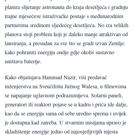
planira slijetanje astronauta do kraja desetljeća i gradnju
trajne mjesečeve istraživačke postaje s međunarodnim
partnerima sredinom sljedećeg desetljeća. No iza velikih
planova stoji problem koji je daleko manje atraktivan od
lansiranja, a presudan za sve što se gradi izvan Zemlje:
kako pohraniti energiju ondje gdje okoliš sustavno
uništava baterije.
Kako objašnjava Hammad Nazir, viši predavač
inženjerstva na Sveučilištu Južnog Walesa, u filmovima
se napajanje uglavnom podrazumijeva. Solarni paneli,
generatori ili reaktori pojave se u kadru i priča ide dalje,
kao da se energija sama od sebe uredno sprema i uvijek
je dostupna kad zatreba. U stvarnim misijama upravo je
skladištenje energije jedno od najosjetljivijih mjesta