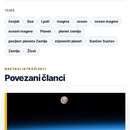
TEME
čovjek
Gea
Ljudi
magma
ocean
ocean magme
oceani magme
Planet
planet zemlja
povijest planeta Zemlje
stjenoviti planet
Sunčev Sustav
Zemlja
Život
NASTAVI ISTRAŽIVATI
Povezani članci