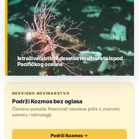
ZNANOST
Istraživači otkrili desetke novih vrsta ispod
Pacifičkog oceana
ZNANOST
NEOVISNO NOVINARSTVO
Podrži Kozmos bez oglasa
Članstvo pomaže financirati neovisne priče o znanosti,
svemiru i tehnologiji.
Podrži Kozmos