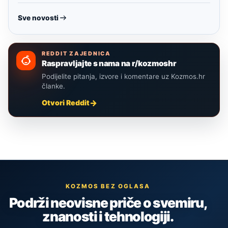
Sve novosti
REDDIT ZAJEDNICA
Raspravljajte s nama na r/kozmoshr
Podijelite pitanja, izvore i komentare uz Kozmos.hr
članke.
Otvori Reddit
KOZMOS BEZ OGLASA
Podrži neovisne priče o svemiru,
znanosti i tehnologiji.