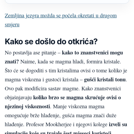
Zemljina jezgra možda se počela okretati u drugom
smjeru
Kako se došlo do otkrića?
kako to znanstvenici mogu
No postavlja ase pitanje –
znati?
Naime, kada se magma hladi, formira kristale.
Što će se dogoditi s tim kristalima ovisi o tome koliko je
gušći kristali tonu
magma viskozna i gustoći kristala –
.
Ovo pak modificira sastav magme. Kako znanstvenici
koliko brzo se magma skrućuje ovisi o
objašnjavaju
njezinoj viskoznosti
. Manje viskozna magma
omogućuje brže hlađenje, gušća magma znači duže
izveli su
hlađenje. Profesor Mookherjee i njegovi kolege
simulacije koje su trajale šest mjeseci koristeći