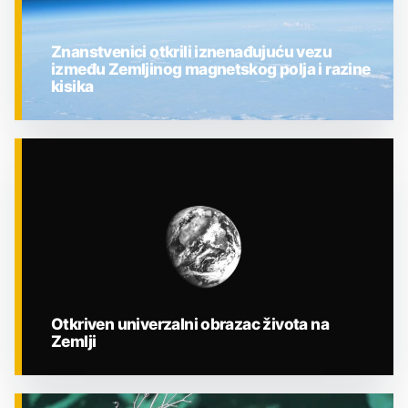
Znanstvenici otkrili iznenađujuću vezu
između Zemljinog magnetskog polja i razine
kisika
ZNANOST
Otkriven univerzalni obrazac života na
Zemlji