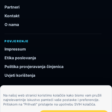
Partneri
Kontakt
O nama
POVJERENJE
Impressum
Etika poslovanja
Politika provjeravanja činjenica
Uvjeti korištenja
Na našoj web stranici koristimo kolačiće kako bismo vam pružili
© 2026 Kozmos.hr. Sva prava pridržana.
najrelevantnije iskustvo pamteći vaše postavke i preferencije.
Pritiskom na "Prihvati" pristajete na upotrebu SVIH kolačića.
Svemir, znanost, tehnologija i velike ideje za znatiželjne
čitatelje.