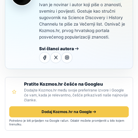
Ivan je novinar i autor koji piše o znanosti,
svemiru i povijesti. Gostuje kao stručni
sugovornik na Science Discovery i History
Channelu te piše za Večernji list. Osnivač je
Kozmos.hr, prvog hrvatskog portala
posvećenog popularizaciji znanosti.
Svi članci autora
Pratite Kozmos.hr češće na Googleu
Dodajte Kozmos.hr među svoje preferirane izvore i Google
će vam, kada je relevantno, češće prikazivati naše najnovije
članke.
Dodaj Kozmos.hr na Google
Potrebno je biti prijavljen na Google račun. Odabir možete promijeniti u bilo kojem
trenutku.