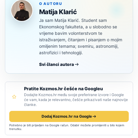
O AUTORU
Matija Klarić
Ja sam Matija Klarić. Student sam
Ekonomskog fakulteta, a u slobodno se
vrijeme bavim volonterstvom te
istraživanjem, čitanjem i pisanjem o mojim
omiljenim temama; svemiru, astronomiji,
astrofizici i tehnologiji.
Svi članci autora
Pratite Kozmos.hr češće na Googleu
Dodajte Kozmos.hr među svoje preferirane izvore i Google
će vam, kada je relevantno, češće prikazivati naše najnovije
članke.
Dodaj Kozmos.hr na Google
Potrebno je biti prijavljen na Google račun. Odabir možete promijeniti u bilo kojem
trenutku.