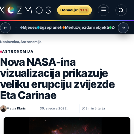
Preskoči na sadržaj
Donacije:
11%
Otvori izbornik
Otvori pretragu
Mjesec
Egzoplaneti
Međuzvjezdani objekti
Zemlja i ok
Naslovnica
Astronomija
ASTRONOMIJA
Nova NASA-ina
vizualizacija prikazuje
veliku erupciju zvijezde
Eta Carinae
Matija Klarić
30. siječnja 2022.
3 min čitanja