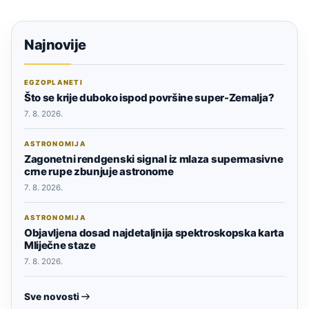
Najnovije
EGZOPLANETI
Što se krije duboko ispod površine super-Zemalja?
7. 8. 2026.
ASTRONOMIJA
Zagonetni rendgenski signal iz mlaza supermasivne
crne rupe zbunjuje astronome
7. 8. 2026.
ASTRONOMIJA
Objavljena dosad najdetaljnija spektroskopska karta
Mliječne staze
7. 8. 2026.
Sve novosti