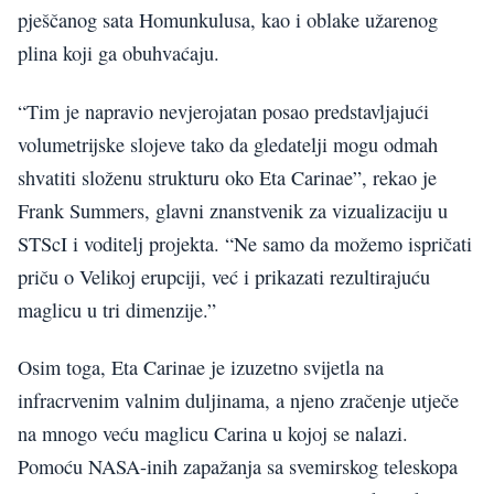
pješčanog sata Homunkulusa, kao i oblake užarenog
plina koji ga obuhvaćaju.
“Tim je napravio nevjerojatan posao predstavljajući
volumetrijske slojeve tako da gledatelji mogu odmah
shvatiti složenu strukturu oko Eta Carinae”, rekao je
Frank Summers, glavni znanstvenik za vizualizaciju u
STScI i voditelj projekta. “Ne samo da možemo ispričati
priču o Velikoj erupciji, već i prikazati rezultirajuću
maglicu u tri dimenzije.”
Osim toga, Eta Carinae je izuzetno svijetla na
infracrvenim valnim duljinama, a njeno zračenje utječe
na mnogo veću maglicu Carina u kojoj se nalazi.
Pomoću NASA-inih zapažanja sa svemirskog teleskopa