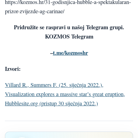
https://kozmos.hr/31-godisnjica-hubble-a-spektakularan-
prizor-zvijezde-ag-carinae/
Pridružite se raspravi u našoj Telegram grupi.
KOZMOS Telegram
–
t.me/kozmoshr
Izvori:
Villard R., Summers F. (25. siječnja 2022.),
Visualization explores a massive star’s great eruption,
Hubblesite.org (pristup 30 siječnja 2022.)