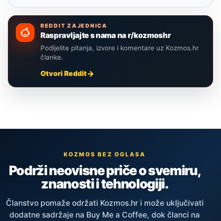
REDDIT ZAJEDNICA
Raspravljajte s nama na r/kozmoshr
Podijelite pitanja, izvore i komentare uz Kozmos.hr
članke.
Otvori Reddit
KOZMOS BEZ OGLASA
Podrži neovisne priče o svemiru,
znanosti i tehnologiji.
Članstvo pomaže održati Kozmos.hr i može uključivati
dodatne sadržaje na Buy Me a Coffee, dok članci na