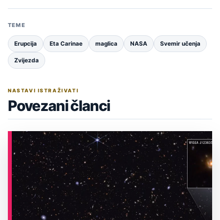
TEME
Erupcija
Eta Carinae
maglica
NASA
Svemir učenja
Zvijezda
NASTAVI ISTRAŽIVATI
Povezani članci