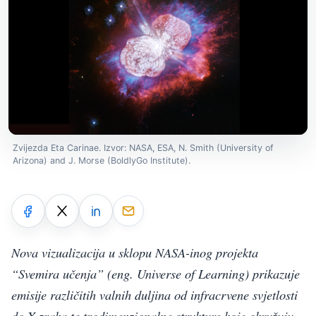
Zvijezda Eta Carinae. Izvor: NASA, ESA, N. Smith (University of
Arizona) and J. Morse (BoldlyGo Institute).
Nova vizualizacija u sklopu NASA-inog projekta
“Svemira učenja” (eng. Universe of Learning) prikazuje
emisije različitih valnih duljina od infracrvene svjetlosti
do X-zraka te trodimenzionalne strukture koje okružuju