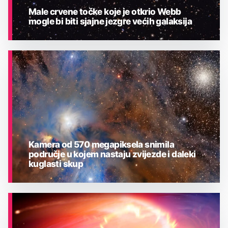
Male crvene točke koje je otkrio Webb
mogle bi biti sjajne jezgre većih galaksija
ASTRONOMIJA
Kamera od 570 megapiksela snimila
područje u kojem nastaju zvijezde i daleki
kuglasti skup
ASTRONOMIJA