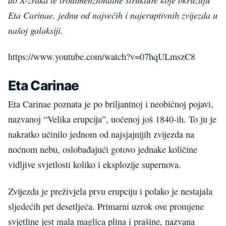
Eta Carinae, jednu od najvećih i najeruptivnih zvijezda u
našoj galaksiji.
https://www.youtube.com/watch?v=07hqULmszC8
Eta Carinae
Eta Carinae poznata je po briljantnoj i neobičnoj pojavi,
nazvanoj “Velika erupcija”, uočenoj još 1840-ih. To ju je
nakratko učinilo jednom od najsjajnijih zvijezda na
noćnom nebu, oslobađajući gotovo jednake količine
vidljive svjetlosti koliko i eksplozije supernova.
Zvijezda je preživjela prvu erupciju i polako je nestajala
sljedećih pet desetljeća. Primarni uzrok ove promjene
svjetline jest mala maglica plina i prašine, nazvana