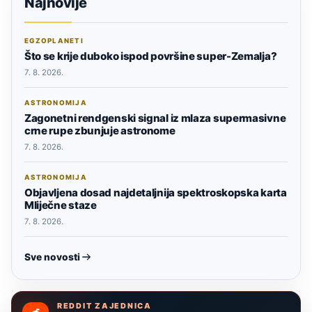
Najnovije
EGZOPLANETI
Što se krije duboko ispod površine super-Zemalja?
7. 8. 2026.
ASTRONOMIJA
Zagonetni rendgenski signal iz mlaza supermasivne
crne rupe zbunjuje astronome
7. 8. 2026.
ASTRONOMIJA
Objavljena dosad najdetaljnija spektroskopska karta
Mliječne staze
7. 8. 2026.
Sve novosti
REDDIT ZAJEDNICA