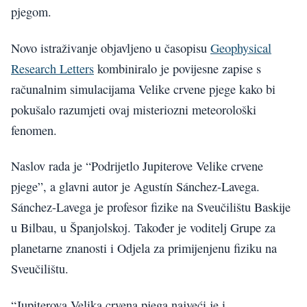
pjegom.
Novo istraživanje objavljeno u časopisu
Geophysical
Research Letters
kombiniralo je povijesne zapise s
računalnim simulacijama Velike crvene pjege kako bi
pokušalo razumjeti ovaj misteriozni meteorološki
fenomen.
Naslov rada je “Podrijetlo Jupiterove Velike crvene
pjege”, a glavni autor je Agustín Sánchez-Lavega.
Sánchez-Lavega je profesor fizike na Sveučilištu Baskije
u Bilbau, u Španjolskoj. Također je voditelj Grupe za
planetarne znanosti i Odjela za primijenjenu fiziku na
Sveučilištu.
“Jupiterova Velika crvena pjega najveći je i