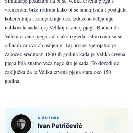
Simulacije pokazuju da bi se Velika crvena pjega s
vremenom brže rotirala kako bi se smanjivala i postajala
koherentnija i kompaktnija dok izdužena ćelija nije
nalikovala sadašnjoj Velikoj crvenoj pjegi. Budući da
Velika crvena pjega sada tako izgleda, istraživači su se
odlučili za ovo objašnjenje. Taj proces vjerojatno je
započeo sredinom 1800-ih godina kada je Velika crvena
pjega bila znatno veća nego što je sada. To dovodi do
zaključka da je Velika crvena pjega stara oko 150
godina.
O AUTORU
Ivan Petričević