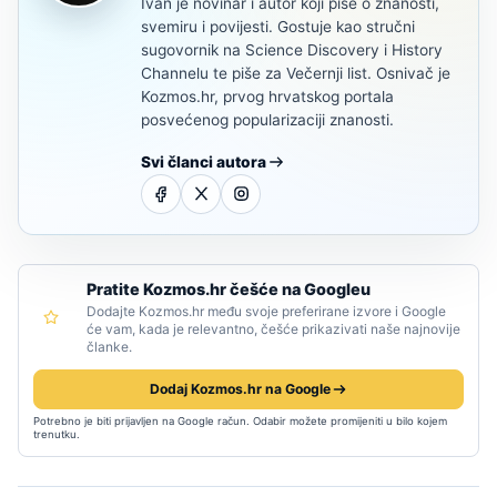
Ivan je novinar i autor koji piše o znanosti,
svemiru i povijesti. Gostuje kao stručni
sugovornik na Science Discovery i History
Channelu te piše za Večernji list. Osnivač je
Kozmos.hr, prvog hrvatskog portala
posvećenog popularizaciji znanosti.
Svi članci autora
Pratite Kozmos.hr češće na Googleu
Dodajte Kozmos.hr među svoje preferirane izvore i Google
će vam, kada je relevantno, češće prikazivati naše najnovije
članke.
Dodaj Kozmos.hr na Google
Potrebno je biti prijavljen na Google račun. Odabir možete promijeniti u bilo kojem
trenutku.