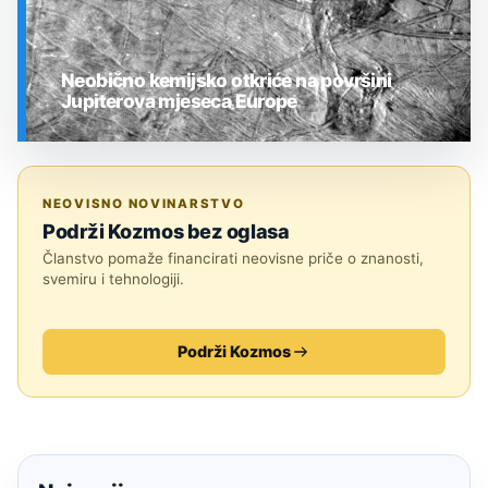
Neobično kemijsko otkriće na površini
Jupiterova mjeseca Europe
SVEMIR
NEOVISNO NOVINARSTVO
Podrži Kozmos bez oglasa
Članstvo pomaže financirati neovisne priče o znanosti,
svemiru i tehnologiji.
Podrži Kozmos