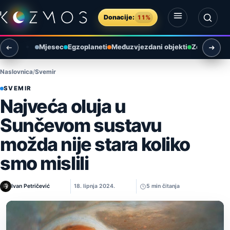
Preskoči na sadržaj
Donacije:
11%
Otvori izbornik
Otvori pretragu
Mjesec
Egzoplaneti
Međuzvjezdani objekti
Zemlja i ok
Naslovnica
Svemir
SVEMIR
Najveća oluja u
Sunčevom sustavu
možda nije stara koliko
smo mislili
Ivan Petričević
18. lipnja 2024.
5 min čitanja