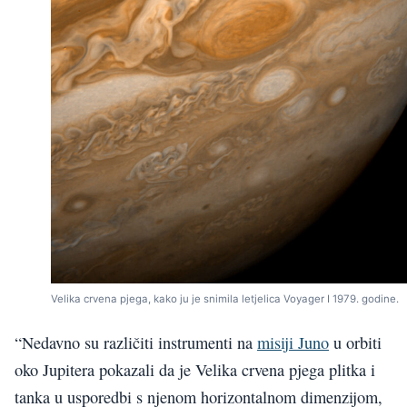
Velika crvena pjega, kako ju je snimila letjelica Voyager I 1979. godine.
“Nedavno su različiti instrumenti na
misiji Juno
u orbiti
oko Jupitera pokazali da je Velika crvena pjega plitka i
tanka u usporedbi s njenom horizontalnom dimenzijom,