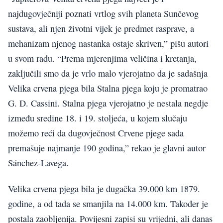
najdugovječniji poznati vrtlog svih planeta Sunčevog
sustava, ali njen životni vijek je predmet rasprave, a
mehanizam njenog nastanka ostaje skriven,” pišu autori
u svom radu. “Prema mjerenjima veličina i kretanja,
zaključili smo da je vrlo malo vjerojatno da je sadašnja
Velika crvena pjega bila Stalna pjega koju je promatrao
G. D. Cassini. Stalna pjega vjerojatno je nestala negdje
između sredine 18. i 19. stoljeća, u kojem slučaju
možemo reći da dugovječnost Crvene pjege sada
premašuje najmanje 190 godina,” rekao je glavni autor
Sánchez-Lavega.
Velika crvena pjega bila je dugačka 39.000 km 1879.
godine, a od tada se smanjila na 14.000 km. Također je
postala zaobljenija. Povijesni zapisi su vrijedni, ali danas