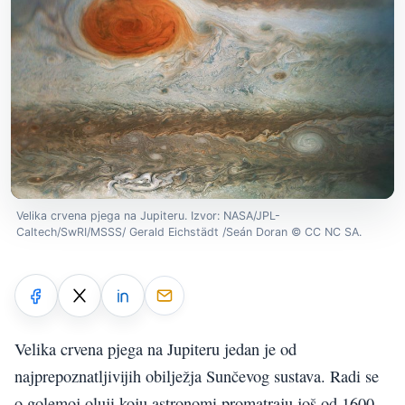
Velika crvena pjega na Jupiteru. Izvor: NASA/JPL-
Caltech/SwRI/MSSS/ Gerald Eichstädt /Seán Doran © CC NC SA.
Velika crvena pjega na Jupiteru jedan je od
najprepoznatljivijih obilježja Sunčevog sustava. Radi se
o golemoj oluji koju astronomi promatraju još od 1600-