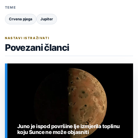
TEME
Crvena pjega
Jupiter
NASTAVI ISTRAŽIVATI
Povezani članci
Juno je ispod površine Ije izmjerila toplinu
koju Sunce ne može objasniti