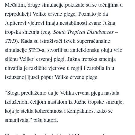
Međutim, druge simulacije pokazale su se točnijima u
reprodukciji Velike crvene pjege. Poznato je da
Jupiterovi vjetrovi imaju nestabilnosti zvane Južna
eng. South Tropical Distubances –
tropska smetnja (
STrD
). Kada su istraživači izveli superračunalne
simulacije STrD-a, stvorili su anticiklonsku oluju vrlo
sličnu Velikoj crvenoj pjegi. Južna tropska smetnja
uhvatila je različite vjetrove u regiji i zarobila ih u
izduženoj ljusci poput Velike crvene pjege.
“Stoga predlažemo da je Velika crvena pjega nastala
izduženom ćelijom nastalom iz Južne tropske smetnje,
koja je stekla koherentnost i kompaktnost kako se
smanjivala,” pišu autori.