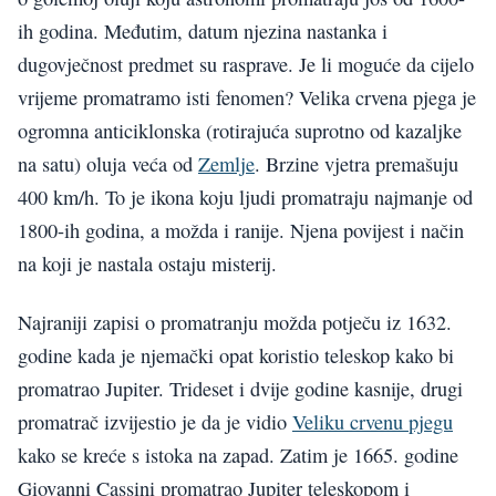
ih godina. Međutim, datum njezina nastanka i
dugovječnost predmet su rasprave. Je li moguće da cijelo
vrijeme promatramo isti fenomen? Velika crvena pjega je
ogromna anticiklonska (rotirajuća suprotno od kazaljke
na satu) oluja veća od
Zemlje
. Brzine vjetra premašuju
400 km/h. To je ikona koju ljudi promatraju najmanje od
1800-ih godina, a možda i ranije. Njena povijest i način
na koji je nastala ostaju misterij.
Najraniji zapisi o promatranju možda potječu iz 1632.
godine kada je njemački opat koristio teleskop kako bi
promatrao Jupiter. Trideset i dvije godine kasnije, drugi
promatrač izvijestio je da je vidio
Veliku crvenu pjegu
kako se kreće s istoka na zapad. Zatim je 1665. godine
Giovanni Cassini promatrao Jupiter teleskopom i