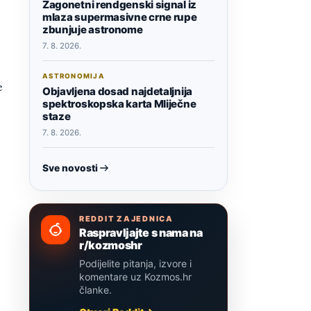
Zagonetni rendgenski signal iz
mlaza supermasivne crne rupe
zbunjuje astronome
7. 8. 2026.
ASTRONOMIJA
e
Objavljena dosad najdetaljnija
spektroskopska karta Mliječne
staze
7. 8. 2026.
Sve novosti
REDDIT ZAJEDNICA
Raspravljajte s nama na
r/kozmoshr
Podijelite pitanja, izvore i
komentare uz Kozmos.hr
članke.