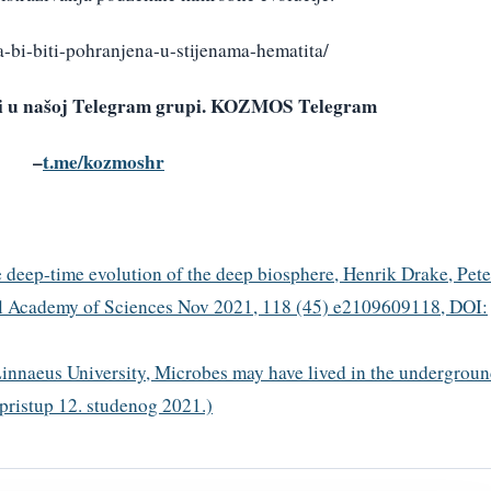
-bi-biti-pohranjena-u-stijenama-hematita/
avi u našoj Telegram grupi. KOZMOS Telegram
–
t.me/kozmoshr
 deep-time evolution of the deep biosphere,
Henrik
Drake
,
Pete
al Academy of Sciences
Nov 2021,
118
(45)
e2109609118,
DOI:
Linnaeus University, Microbes may have lived in the undergrou
(pristup 12. studenog 2021.)