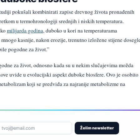
udiji pokušali kombinirati zapise drevnog života pronađenih
retkom u termohronologiji srednjih i niskih temperatura.
liko
milijarda godina
, duboko u kori na temperaturama
 mnogo kasnije, nakon erozije, trenutno izložene stijene dosegl
bile pogodne za život.”
ogodne za život, odnosno kada su u nekim slučajevima možda
nove uvide u evolucijski aspekt duboke biosfere. Ovo je osobito
 metabolizam koji se predviđa za najranije metabolizme na
Želim newsletter