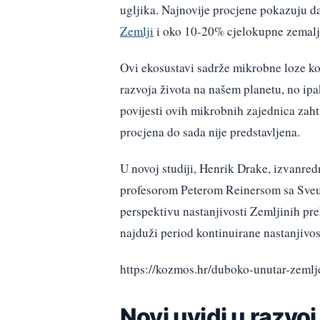
ugljika. Najnovije procjene pokazuju d
Zemlji
i oko 10-20% cjelokupne zemalj
Ovi ekosustavi sadrže mikrobne loze koj
razvoja života na našem planetu, no ipa
povijesti ovih mikrobnih zajednica zahti
procjena do sada nije predstavljena.
U novoj studiji, Henrik Drake, izvanred
profesorom Peterom Reinersom sa Sveuč
perspektivu nastanjivosti Zemljinih pre
najduži period kontinuirane nastanjivos
https://kozmos.hr/duboko-unutar-zemlj
Novi uvidi u razvo