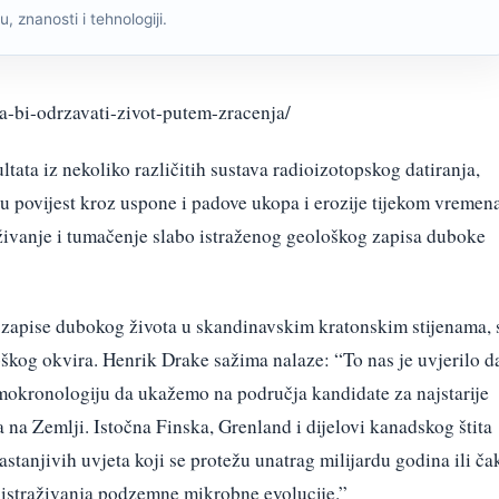
, znanosti i tehnologiji.
a-bi-odrzavati-zivot-putem-zracenja/
ata iz nekoliko različitih sustava radioizotopskog datiranja,
u povijest kroz uspone i padove ukopa i erozije tijekom vremena
aživanje i tumačenje slabo istraženog geološkog zapisa duboke
e zapise dubokog života u skandinavskim kratonskim stijenama, 
oškog okvira.
Henrik Drake sažima nalaze: “To nas je uvjerilo d
ermokronologiju da ukažemo na područja kandidate za najstarije
 Zemlji. Istočna Finska, Grenland i dijelovi kanadskog štita
tanjivih uvjeta koji se protežu unatrag milijardu godina ili ča
ja istraživanja podzemne mikrobne evolucije.”