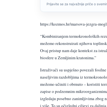
Prijavite se za najvažnije priče o svemiru
https://kozmos.hr/marsova-jezgra-mogl
“Kombiniranjem termokronoloških rezult
možemo rekonstruirati njihovu toplinsk
Ovaj pristup nam daje kontekst za istr
biosfere u Zemljinim kratonima.”
Istraživači su uspješno povezali fosiln
naseljivim razdobljima iz termokronol
možemo učiniti i obrnuto – koristiti t
zapise o podzemnim mikroorganizmima na
izgledaju posebno zanimljivima zbog nas
i više. To su očigledni ciljevi za daljn