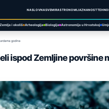
NASLOVNA
SVEMIR
ASTRONOMIJA
ZNANOST
TEHNO
Zemlja i okoliš
Arheologija
Biologija
Astronomija u Hrvatskoj
Umje
lijardama godina
eli ispod Zemljine površine 