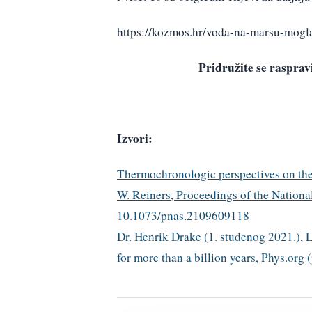
https://kozmos.hr/voda-na-marsu-mogla
Pridružite se raspr
Izvori:
Thermochronologic perspectives on the
W.
Reiners,
Proceedings of the Nation
10.1073/pnas.2109609118
Dr. Henrik Drake (1. studenog 2021.), 
for more than a billion years, Phys.org 