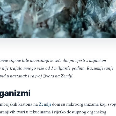
ne stijene bile nenastanjive veći dio povijesti s najdužim
nije trajalo mnogo više od 1 milijarde godina. Razumijevanje
vid u nastanak i razvoj života na Zemlji.
ganizmi
ambrijskih kratona na
Zemlji
dom su mikroorganizama koji svoj
hranjivih tvari u tekućinama i rijetko dostupnog organskog