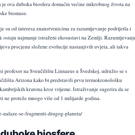
a je ova duboka biosfera domaćin većine mikrobnog života na
ske biomase.
e su od interesa znanstvenicima za razumijevanje podrijetla i
k ostaju najmanje istraženi ekosustavi na Zemlji. Razumijevanj
jeva procjenu složene evolucije nastanjivih uvjeta, ali takva
ni profesor na Sveučilištu Linnaeus u Švedskoj, udružio se s
ilišta Arizona kako bi predstavili prvu termokronološku
kambrijskih kratona kroz vrijeme. Istraživanje sugerira da se
ti ne proteže mnogo više od 1 milijarde godina.
e-nalaze-se-fragmenti-drugog-planeta/
j duboke biosfere