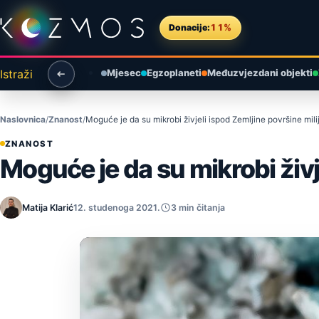
Preskoči na sadržaj
Donacije:
11%
Istraži
Mjesec
Egzoplaneti
Međuzvjezdani objekti
Naslovnica
Znanost
Moguće je da su mikrobi živjeli ispod Zemljine površine mi
ZNANOST
Moguće je da su mikrobi živj
Matija Klarić
12. studenoga 2021.
3 min čitanja