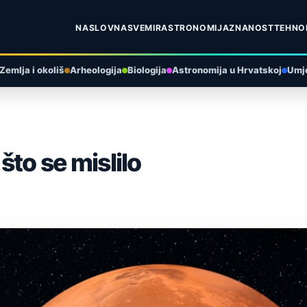
NASLOVNA
SVEMIR
ASTRONOMIJA
ZNANOST
TEHNO
Zemlja i okoliš
Arheologija
Biologija
Astronomija u Hrvatskoj
Umje
što se mislilo