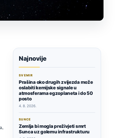
Najnovije
SVEMIR
Prašina oko drugih zvijezda može
oslabiti kemijske signale u
atmosferama egzoplaneta i do 50
posto
4. 8. 2026.
SUNCE
Zemlja bi mogla preživjeti smrt
a,
Sunca uz golemu infrastrukturu