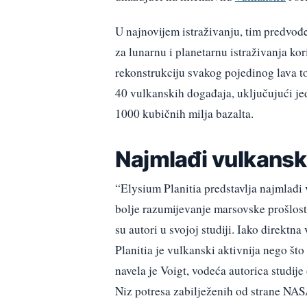
U najnovijem istraživanju, tim predvo
za lunarnu i planetarnu istraživanja kori
rekonstrukciju svakog pojedinog lava to
40 vulkanskih događaja, uključujući jed
1000 kubičnih milja bazalta.
Najmlađi vulkansk
“Elysium Planitia predstavlja najmlađ
bolje razumijevanje marsovske prošlosti
su autori u svojoj studiji. Iako direkt
Planitia je vulkanski aktivnija nego što
navela je Voigt, vodeća autorica studij
Niz potresa zabilježenih od strane NA