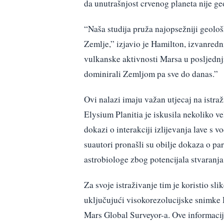
da unutrašnjost crvenog planeta nije ge
“Naša studija pruža najopsežniji geolo
Zemlje,” izjavio je Hamilton, izvanredn
vulkanske aktivnosti Marsa u posljednj
dominirali Zemljom pa sve do danas.”
Ovi nalazi imaju važan utjecaj na istr
Elysium Planitia je iskusila nekoliko ve
dokazi o interakciji izlijevanja lave s v
suautori pronašli su obilje dokaza o p
astrobiologe zbog potencijala stvaranja
Za svoje istraživanje tim je koristio s
uključujući visokorezolucijske snimke 
Mars Global Surveyor-a. Ove informac