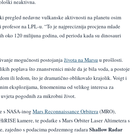
ološki neaktivna.
ški pregled nedavne vulkanske aktivnosti na planetu osim
i profesor na LPL-u. “To je najpreciznija procjena mlade
ih oko 120 milijuna godina, od perioda kada su dinosauri
aživanje mogućnosti postojanja
života na Marsu
u prošlosti.
likih poplava što znanstvenici misle da je bila voda, a postoje
odom ili ledom, što je dramatično oblikovalo krajolik. Voigt i
arnim eksplozijama, fenomenima od velikog interesa za
 uvjeta pogodnih za mikrobni život.
like s NASA-inog
Mars Reconnaissance Orbitera
(MRO),
HiRISE kamere, te podatke s Mars Orbiter Laser Altimetera s
Shallow Radar
ije, zajedno s podacima podzemnog radara