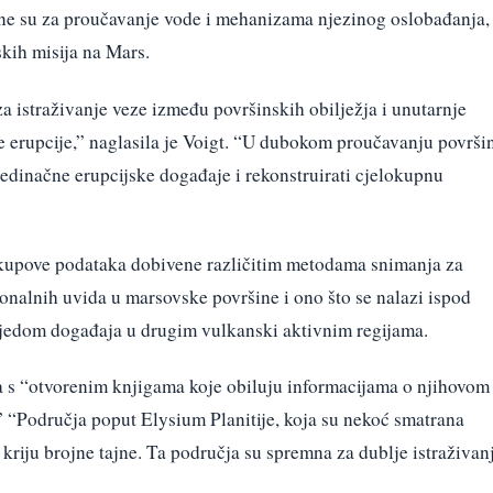
čne su za proučavanje vode i mehanizama njezinog oslobađanja,
skih misija na Mars.
za istraživanje veze između površinskih obilježja i unutarnje
e erupcije,” naglasila je Voigt. “U dubokom proučavanju površi
ojedinačne erupcijske događaje i rekonstruirati cjelokupnu
e skupove podataka dobivene različitim metodama snimanja za
onalnih uvida u marsovske površine i ono što se nalazi ispod
lijedom događaja u drugim vulkanski aktivnim regijama.
la s “otvorenim knjigama koje obiluju informacijama o njihovom
” “Područja poput Elysium Planitije, koja su nekoć smatrana
kriju brojne tajne. Ta područja su spremna za dublje istraživan