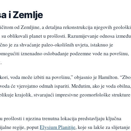
a i Zemlje
ičitom od Zemljine, a detaljna rekonstrukcija njegovih geološk
i su oblikovali planet u prošlosti. Razumijevanje odnosa između
čno je za shvaćanje paleo-okolišnih uvjeta, istaknuo je
mogućiti iznenadno oslobađanje podzemne vode na površinu,
.
kori, voda može izbiti na površinu,” objasnio je Hamilton. “Zb
voda će vjerojatno odmah ispariti. Međutim, ako je voda obilna
blikuje krajolik, stvarajući impresivne geomorfološke strukture
prošlosti i njezina trenutna lokacija predstavljaju ključna
ijalne regije, poput
Elysium Planitije
, koje su lakše za slijetanje