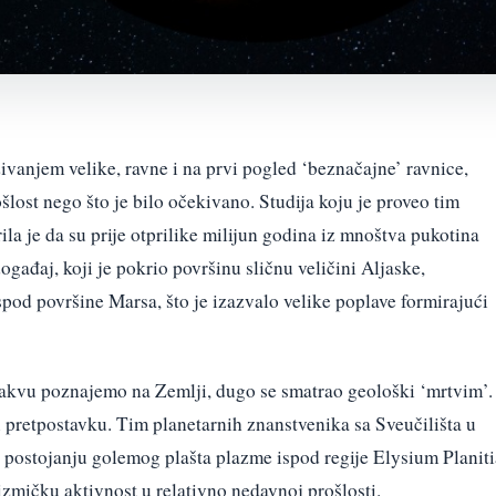
vanjem velike, ravne i na prvi pogled ‘beznačajne’ ravnice,
lost nego što je bilo očekivano. Studija koju je proveo tim
rila je da su prije otprilike milijun godina iz mnoštva pukotina
gađaj, koji je pokrio površinu sličnu veličini Aljaske,
spod površine Marsa, što je izazvalo velike poplave formirajući
kakvu poznajemo na Zemlji, dugo se smatrao geološki ‘mrtvim’.
u pretpostavku. Tim planetarnih znanstvenika sa Sveučilišta u
 postojanju golemog plašta plazme ispod regije Elysium Planiti
izmičku aktivnost u relativno nedavnoj prošlosti.