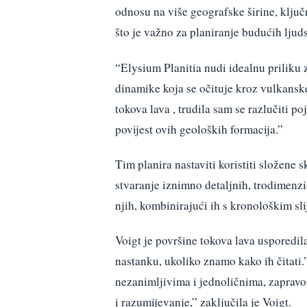
odnosu na više geografske širine, klju
što je važno za planiranje budućih ljud
“Elysium Planitia nudi idealnu priliku 
dinamike koja se očituje kroz vulkansk
tokova lava , trudila sam se razlučiti p
povijest ovih geoloških formacija.”
Tim planira nastaviti koristiti složen
stvaranje iznimno detaljnih, trodimenzi
njih, kombinirajući ih s kronološkim s
Voigt je površine tokova lava usporedi
nastanku, ukoliko znamo kako ih čitati.
nezanimljivima i jednoličnima, zapravo 
i razumijevanje,” zaključila je Voigt.