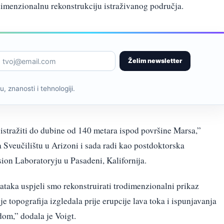
dimenzionalnu rekonstrukciju istraživanog područja.
Želim newsletter
, znanosti i tehnologiji.
stražiti do dubine od 140 metara ispod površine Marsa,”
na Sveučilištu u Arizoni i sada radi kao postdoktorska
ion Laboratoryju u Pasadeni, Kalifornija.
taka uspjeli smo rekonstruirati trodimenzionalni prikaz
je topografija izgledala prije erupcije lava toka i ispunjavanja
om,” dodala je Voigt.