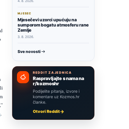
4. 8. 2026.
MJESEC
Mjesečevi uzorci upućuju na
sumporom bogatu atmosferu rane
od
Zemlje
3. 8. 2026.
o
Sve novosti
REDDIT ZAJEDNICA
Raspravljajte s nama na
m
r/kozmoshr
li
Podijelite pitanja, izvore i
um
komentare uz Kozmos.hr
članke.
,”
Otvori Reddit
s
.