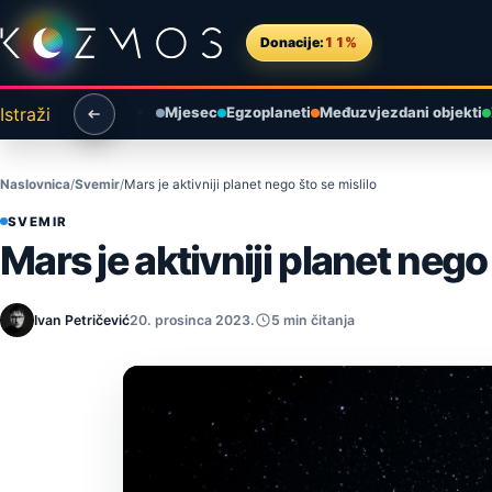
Preskoči na sadržaj
Donacije:
11%
Istraži
Mjesec
Egzoplaneti
Međuzvjezdani objekti
Naslovnica
Svemir
Mars je aktivniji planet nego što se mislilo
SVEMIR
Mars je aktivniji planet nego 
Ivan Petričević
20. prosinca 2023.
5 min čitanja