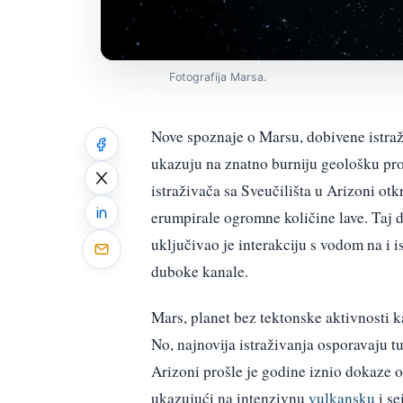
Fotografija Marsa.
Nove spoznaje o Marsu, dobivene istraži
ukazuju na znatno burniju geološku proš
istraživača sa Sveučilišta u Arizoni otk
erumpirale ogromne količine lave. Taj do
uključivao je interakciju s vodom na i i
duboke kanale.
Mars, planet bez tektonske aktivnosti 
No, najnovija istraživanja osporavaju t
Arizoni prošle je godine iznio dokaze o
ukazujući na intenzivnu
vulkansku
i se