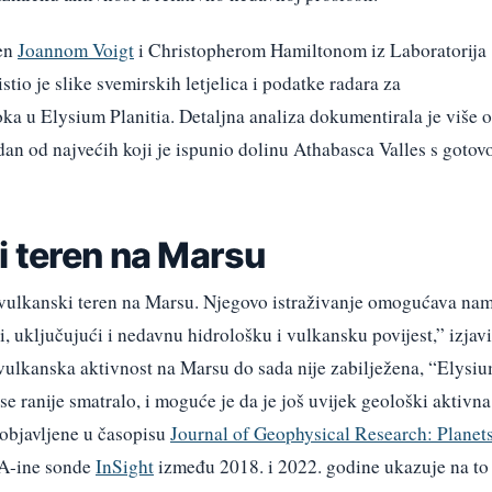
đen
Joannom Voigt
i Christopherom Hamiltonom iz Laboratorija
stio je slike svemirskih letjelica i podatke radara za
ka u Elysium Planitia. Detaljna analiza dokumentirala je više 
an od najvećih koji je ispunio dolinu Athabasca Valles s gotov
i teren na Marsu
i vulkanski teren na Marsu. Njegovo istraživanje omogućava na
, uključujući i nedavnu hidrološku i vulkansku povijest,” izjavi
na vulkanska aktivnost na Marsu do sada nije zabilježena, “Elysi
 se ranije smatralo, i moguće je da je još uvijek geološki aktivna
e objavljene u časopisu
Journal of Geophysical Research: Planet
SA-ine sonde
InSight
između 2018. i 2022. godine ukazuje na to