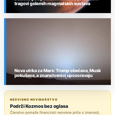
tragovi golemih magmatskih sustava
SVEMIR
Nova utrka za Mars: Trump obećava, Musk
pokušava, a znanstvenici upozoravaju
SVEMIR
NEOVISNO NOVINARSTVO
Podrži Kozmos bez oglasa
Članstvo pomaže financirati neovisne priče o znanosti,