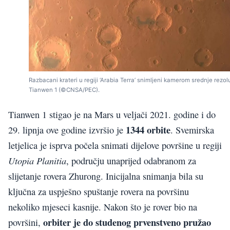
Razbacani krateri u regiji ‘Arabia Terra’ snimljeni kamerom srednje rezol
Tianwen 1 (©CNSA/PEC).
Tianwen 1 stigao je na Mars u veljači 2021. godine i do
1344 orbite
29. lipnja ove godine izvršio je
. Svemirska
letjelica je isprva počela snimati dijelove površine u regiji
Utopia Planitia
, području unaprijed odabranom za
slijetanje rovera Zhurong. Inicijalna snimanja bila su
ključna za uspješno spuštanje rovera na površinu
nekoliko mjeseci kasnije. Nakon što je rover bio na
orbiter je do studenog prvenstveno pružao
površini,