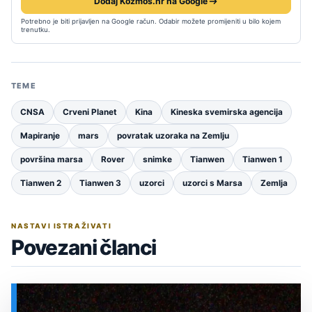
Dodaj Kozmos.hr na Google
Potrebno je biti prijavljen na Google račun. Odabir možete promijeniti u bilo kojem
trenutku.
TEME
CNSA
Crveni Planet
Kina
Kineska svemirska agencija
Mapiranje
mars
povratak uzoraka na Zemlju
površina marsa
Rover
snimke
Tianwen
Tianwen 1
Tianwen 2
Tianwen 3
uzorci
uzorci s Marsa
Zemlja
NASTAVI ISTRAŽIVATI
Povezani članci