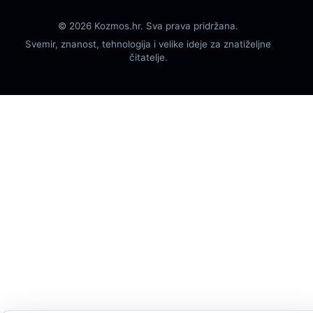
© 2026 Kozmos.hr. Sva prava pridržana.
Svemir, znanost, tehnologija i velike ideje za znatiželjne
čitatelje.