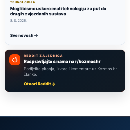
TEHNOLOGIJA
Mogli bismo uskoro imati tehnologiju za put do
drugih zvjezdanih sustava
8. 8. 2026.
Sve novosti
REDDIT ZAJEDNICA
Raspravljajte s nama na r/kozmoshr
Podijelite pitanja, izvore i komentare uz Kozmos.hr
članke.
Otvori Reddit