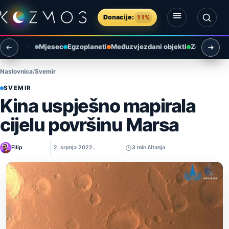
Preskoči na sadržaj
Donacije:
11%
Otvori izbornik
Otvori pretragu
Mjesec
Egzoplaneti
Međuzvjezdani objekti
Zemlja i ok
Naslovnica
Svemir
SVEMIR
Kina uspješno mapirala
cijelu površinu Marsa
Filip
2. srpnja 2022.
3 min čitanja