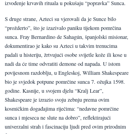
izvođenje krvavih rituala u pokušaju “popravka” Sunca.
S druge strane, Azteci su vjerovali da je Sunce bilo
“prožderto”, što je izazivalo paniku tijekom pomrčina
sunca. Fray Bernardino de Sahagún, španjolski misionar,
dokumentirao je kako su Azteci u takvim trenucima
padali u histeriju, žrtvujući osobe svijetle kože ili kose u
nadi da će time odvratiti demone od napada. U istom
povijesnom razdoblju, u Engleskoj, William Shakespeare
bio je svjedok potpune pomrčine sunca 7. ožujka 1598.
godine. Kasnije, u svojem djelu “Kralj Lear”,
Shakespeare je izrazio svoju zebnju prema ovim
kosmičkim događajima riječima: “nedavne pomrčine
sunca i mjeseca ne slute na dobro”, reflektirajući
univerzalni strah i fascinaciju ljudi pred ovim prirodnim