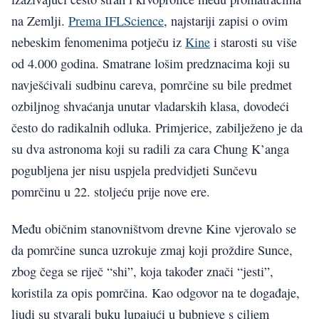
na Zemlji.
Prema IFLScience
, najstariji zapisi o ovim
nebeskim fenomenima potječu iz
Kine
i starosti su više
od 4.000 godina. Smatrane lošim predznacima koji su
navješćivali sudbinu careva, pomrčine su bile predmet
ozbiljnog shvaćanja unutar vladarskih klasa, dovodeći
često do radikalnih odluka. Primjerice, zabilježeno je da
su dva astronoma koji su radili za cara Chung K’anga
pogubljena jer nisu uspjela predvidjeti Sunčevu
pomrčinu u 22. stoljeću prije nove ere.
Među običnim stanovništvom drevne Kine vjerovalo se
da pomrčine sunca uzrokuje zmaj koji proždire Sunce,
zbog čega se riječ “shi”, koja također znači “jesti”,
koristila za opis pomrčina. Kao odgovor na te događaje,
ljudi su stvarali buku lupajući u bubnjeve s ciljem