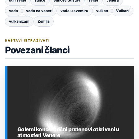
suh svijet
sunce
Sunčev Sustav
svijet
venera
voda
voda na veneri
voda u svemiru
vulkan
Vulkani
vulkanizam
Zemlja
NASTAVI ISTRAŽIVATI
Povezani članci
Golemi koncentrični prstenovi otkriveni u
atmosferi Venere