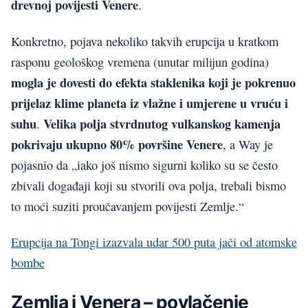
drevnoj povijesti Venere
.
Konkretno, pojava nekoliko takvih erupcija u kratkom
rasponu geološkog vremena (unutar milijun godina)
mogla je dovesti do efekta staklenika koji je pokrenuo
prijelaz klime planeta iz vlažne i umjerene u vruću i
suhu
Velika polja stvrdnutog vulkanskog kamenja
.
pokrivaju ukupno 80% površine Venere
, a Way je
pojasnio da „iako još nismo sigurni koliko su se često
zbivali događaji koji su stvorili ova polja, trebali bismo
to moći suziti proučavanjem povijesti Zemlje.“
Erupcija na Tongi izazvala udar 500 puta jači od atomske
bombe
Zemlja i Venera – povlačenje