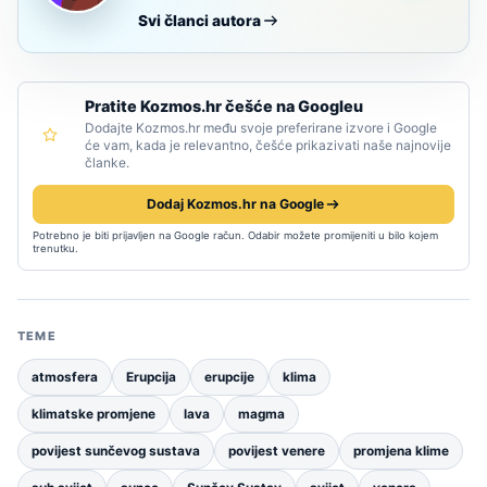
Svi članci autora
Pratite Kozmos.hr češće na Googleu
Dodajte Kozmos.hr među svoje preferirane izvore i Google
će vam, kada je relevantno, češće prikazivati naše najnovije
članke.
Dodaj Kozmos.hr na Google
Potrebno je biti prijavljen na Google račun. Odabir možete promijeniti u bilo kojem
trenutku.
TEME
atmosfera
Erupcija
erupcije
klima
klimatske promjene
lava
magma
povijest sunčevog sustava
povijest venere
promjena klime