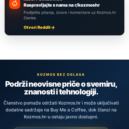
Raspravljajte s nama na r/kozmoshr
Podijelite pitanja, izvore i komentare uz Kozmos.hr
članke.
Otvori Reddit
KOZMOS BEZ OGLASA
Podrži neovisne priče o svemiru,
znanosti i tehnologiji.
Članstvo pomaže održati Kozmos.hr i može uključivati
dodatne sadržaje na Buy Me a Coffee, dok članci na
Kozmos.hr-u ostaju javno dostupni.