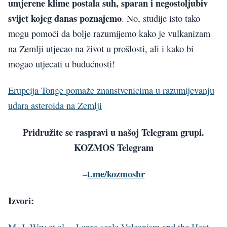
umjerene klime postala suh, sparan i negostoljubiv
svijet kojeg danas poznajemo
. No, studije isto tako
mogu pomoći da bolje razumijemo kako je vulkanizam
na Zemlji utjecao na život u prošlosti, ali i kako bi
mogao utjecati u budućnosti!
Erupcija Tonge pomaže znanstvenicima u razumijevanju
udara asteroida na Zemlji
Pridružite se raspravi u našoj Telegram grupi.
KOZMOS Telegram
–
t.me/kozmoshr
Izvori:
M. J. Way et al., „Large-scale Volcanism and the Heat