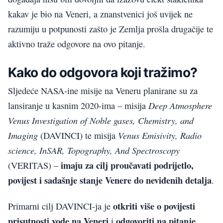
kakav je bio na Veneri, a znanstvenici još uvijek ne
razumiju u potpunosti zašto je Zemlja prošla drugačije te
aktivno traže odgovore na ovo pitanje.
Kako do odgovora koji tražimo?
Sljedeće NASA-ine misije na Veneru planirane su za
Deep Atmosphere
lansiranje u kasnim 2020-ima – misija
Venus Investigation of Noble gases, Chemistry, and
Imaging
Venus Emisivity, Radio
(DAVINCI) te misija
science, InSAR, Topography, And Spectroscopy
imaju za cilj proučavati podrijetlo,
(VERITAS) –
povijest i sadašnje stanje Venere do neviđenih detalja
.
otkriti više o povijesti
Primarni cilj DAVINCI-ja je
prisutnosti vode na Veneri
odgovoriti na pitanje
i