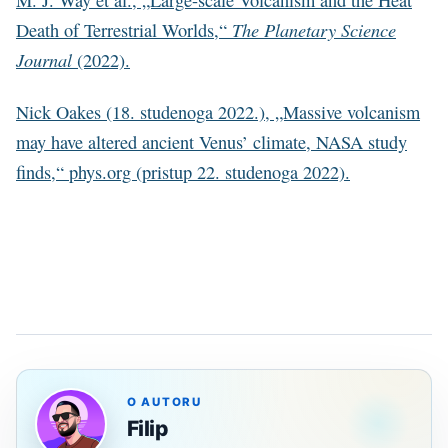
The Planetary Science
Death of Terrestrial Worlds,“
Journal
(2022).
Nick Oakes (18. studenoga 2022.), „Massive volcanism
may have altered ancient Venus’ climate, NASA study
finds,“ phys.org (pristup 22. studenoga 2022).
O AUTORU
Filip