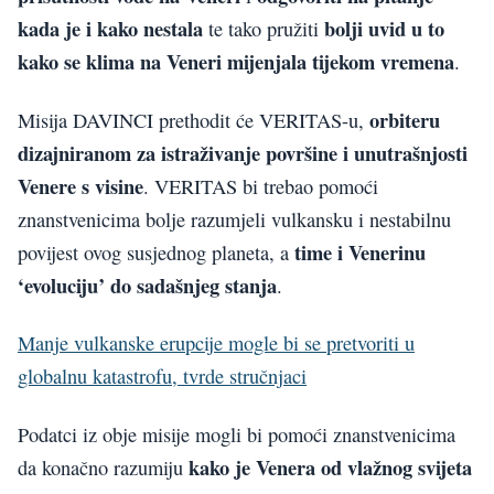
kada je i kako nestala
bolji uvid u to
te tako pružiti
kako se klima na Veneri mijenjala tijekom vremena
.
orbiteru
Misija DAVINCI prethodit će VERITAS-u,
dizajniranom za istraživanje površine i unutrašnjosti
Venere s visine
. VERITAS bi trebao pomoći
znanstvenicima bolje razumjeli vulkansku i nestabilnu
time i Venerinu
povijest ovog susjednog planeta, a
‘evoluciju’ do sadašnjeg stanja
.
Manje vulkanske erupcije mogle bi se pretvoriti u
globalnu katastrofu, tvrde stručnjaci
Podatci iz obje misije mogli bi pomoći znanstvenicima
kako je Venera od vlažnog svijeta
da konačno razumiju