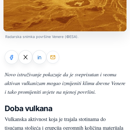
Radarska snimka površine Venere (©ESA).
Novo istraživanje pokazuje da je sveprisutan i veoma
aktivan vulkanizam mogao izmijeniti klimu drevne Venere
i tako promijeniti uvjete na njenoj površini.
Doba vulkana
Vulkanska aktivnost koja je trajala stotinama do
tisućama stoljeća i erupcija ogromnih količina materijala