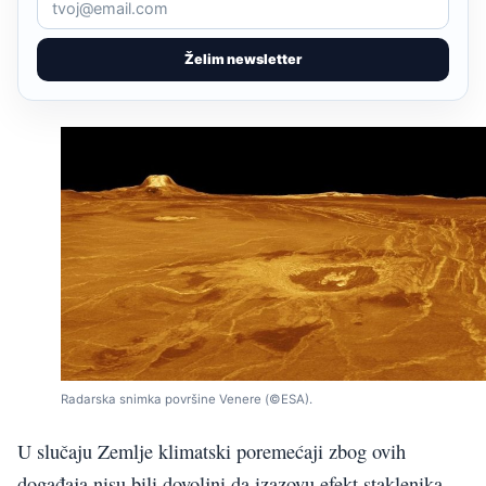
Želim newsletter
Radarska snimka površine Venere (©ESA).
U slučaju Zemlje klimatski poremećaji zbog ovih
događaja nisu bili dovoljni da izazovu efekt staklenika