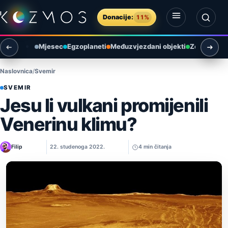
Preskoči na sadržaj
Donacije:
11%
Otvori izbornik
Otvori pretragu
Mjesec
Egzoplaneti
Međuzvjezdani objekti
Zemlja i ok
Naslovnica
Svemir
SVEMIR
Jesu li vulkani promijenili
Venerinu klimu?
Filip
22. studenoga 2022.
4 min čitanja