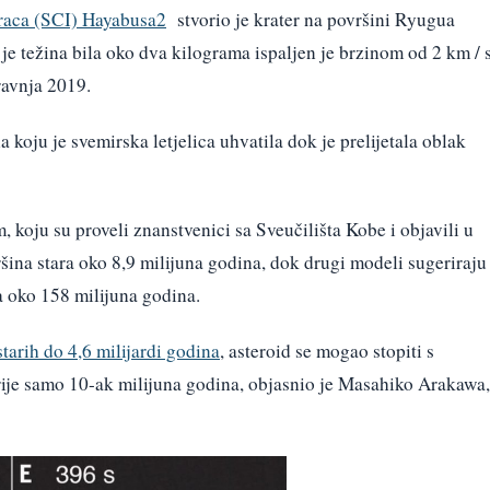
raca (SCI) Hayabusa2
stvorio je krater na površini Ryugua
a je težina bila oko dva kilograma ispaljen je brzinom od 2 km / s
travnja 2019.
a koju je svemirska letjelica uhvatila dok je prelijetala oblak
, koju su proveli znanstvenici sa Sveučilišta Kobe i objavili u
ina stara oko 8,9 milijuna godina, dok drugi modeli sugeriraju
ra oko 158 milijuna godina.
starih do 4,6 milijardi godina
, asteroid se mogao stopiti s
rije samo 10-ak milijuna godina, objasnio je Masahiko Arakawa,