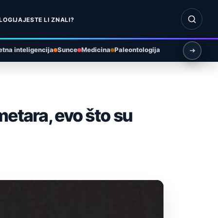
Otvori pr
LOGIJA
JESTE LI ZNALI?
tna inteligencija
Sunce
Medicina
Paleontologija
metara, evo što su