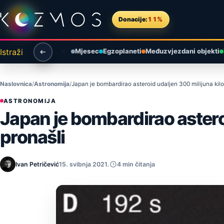
Preskoči na sadržaj
Donacije:
11%
Istraži
Mjesec
Egzoplaneti
Međuzvjezdani objekti
Naslovnica
Astronomija
Japan je bombardirao asteroid udaljen 300 milijuna kilo
ASTRONOMIJA
Japan je bombardirao astero
pronašli
Ivan Petričević
15. svibnja 2021.
4 min čitanja