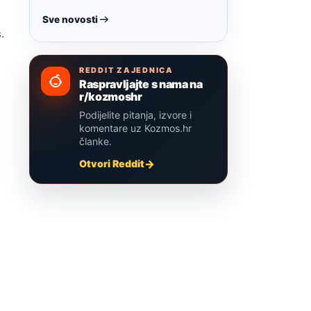
Sve novosti
.
REDDIT ZAJEDNICA
Raspravljajte s nama na
r/kozmoshr
Podijelite pitanja, izvore i
komentare uz Kozmos.hr
članke.
Otvori Reddit