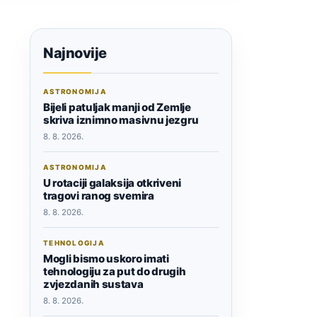
Najnovije
ASTRONOMIJA
Bijeli patuljak manji od Zemlje
skriva iznimno masivnu jezgru
8. 8. 2026.
ASTRONOMIJA
U rotaciji galaksija otkriveni
tragovi ranog svemira
8. 8. 2026.
TEHNOLOGIJA
Mogli bismo uskoro imati
tehnologiju za put do drugih
zvjezdanih sustava
8. 8. 2026.