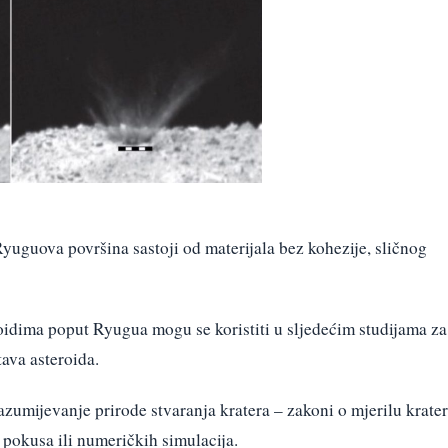
Ryuguova površina sastoji od materijala bez kohezije, sličnog
roidima poput Ryugua mogu se koristiti u sljedećim studijama za
tava asteroida.
azumijevanje prirode stvaranja kratera – zakoni o mjerilu krate
h pokusa ili numeričkih simulacija.