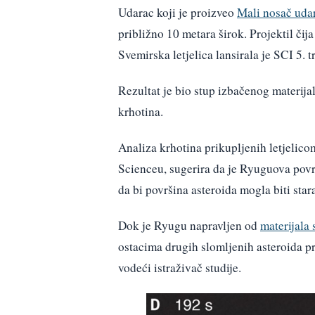
Udarac koji je proizveo
Mali nosač uda
približno 10 metara širok. Projektil čij
Svemirska letjelica lansirala je SCI 5. 
Rezultat je bio stup izbačenog materijal
krhotina.
Analiza krhotina prikupljenih letjelicom
Scienceu, sugerira da je Ryuguova površ
da bi površina asteroida mogla biti sta
Dok je Ryugu napravljen od
materijala 
ostacima drugih slomljenih asteroida p
vodeći istraživač studije.