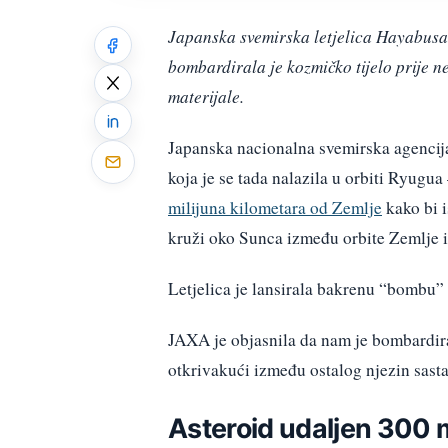
Japanska svemirska letjelica Hayabusa2
bombardirala je kozmičko tijelo prije n
materijale.
Japanska nacionalna svemirska agencija
koja je se tada nalazila u orbiti Ryugu
milijuna kilometara od Zemlje
kako bi i
kruži oko Sunca između orbite Zemlje 
Letjelica je lansirala bakrenu “bombu” v
JAXA je objasnila da nam je bombardiran
otkrivakući između ostalog njezin sastav
Asteroid udaljen 300 m