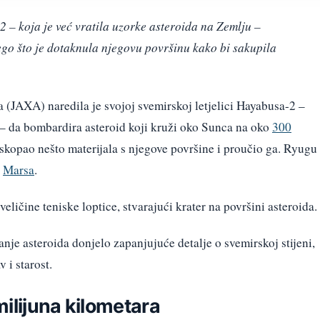
 – koja je već vratila uzorke asteroida na Zemlju –
ego što je dotaknula njegovu površinu kako bi sakupila
 (JAXA) naredila je svojoj svemirskoj letjelici Hayabusa-2 –
a – da bombardira asteroid koji kruži oko Sunca na oko
300
skopao nešto materijala s njegove površine i proučio ga. Ryugu
i
Marsa
.
eličine teniske loptice, stvarajući krater na površini asteroida.
je asteroida donjelo zapanjujuće detalje o svemirskoj stijeni,
 i starost.
ilijuna kilometara