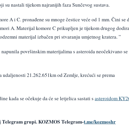
ji su nastali tijekom najranijih faza Sunčevog sustava.
more A i C. pronađene su mnoge čestice veće od 1 mm. Čini se 
omori A. Materijal komore C prikupljen je tijekom drugog dodira
odzemni materijal izbačen pri stvaranju umjetnog kratera. ”
a napunila površinskim materijalima s asteroida neočekivano se
 na udaljenosti 21.262.651km od Zemlje, krećući se prema
ne kada se očekuje da će se letjelica sastati s
asteroidom KY2
šoj Telegram grupi. KOZMOS Telegram-
t.me/kozmoshr