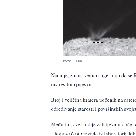
izvor- JAXA
Nadalje, znanstvenici sugeriraju da se 
rastresitom pijesku.
Broj i veličina kratera uočenih na aste
određivanje starosti i površinskih svojs
Međutim, ove studije zahtijevaju opće r
– koje se često izvode iz laboratorijski