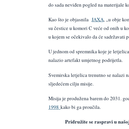
do sada neviđen pogled na materijale ko
Kao što je objasnila
JAXA
, „u obje ko
su čestice u komori C veće od onih u k
u kojem se očekivalo da će sadržavati p
U jednom od spremnika koje je letjelic
nalazio artefakt umjetnog podrijetla.
Svemirska letjelica trenutno se nalazi
sljedećem cilju misije.
Misija je produžena barem do 2031. godi
1998
kako bi ga proučila.
Pridružite se raspravi u na