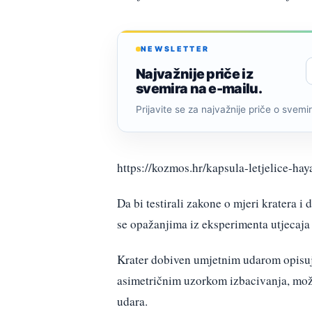
NEWSLETTER
Najvažnije priče iz
svemira na e-mailu.
Prijavite se za najvažnije priče o svemiru
https://kozmos.hr/kapsula-letjelice-ha
Da bi testirali zakone o mjeri kratera i
se opažanjima iz eksperimenta utjecaja
Krater dobiven umjetnim udarom opisuj
asimetričnim uzorkom izbacivanja, možd
udara.