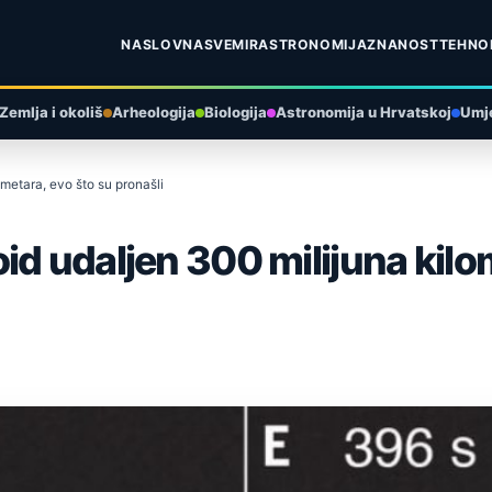
NASLOVNA
SVEMIR
ASTRONOMIJA
ZNANOST
TEHNO
Zemlja i okoliš
Arheologija
Biologija
Astronomija u Hrvatskoj
Umje
metara, evo što su pronašli
id udaljen 300 milijuna kilo