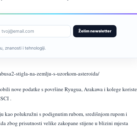
Želim newsletter
, znanosti i tehnologiji.
yabusa2-stigla-na-zemlju-s-uzorkom-asteroida/
 dobili nove podatke s površine Ryugua, Arakawa i kolege koriste
 SCI .
u kao polukružni s podignutim rubom, središnjom rupom i
a zbog prisutnosti velike zakopane stijene u blizini mjesta