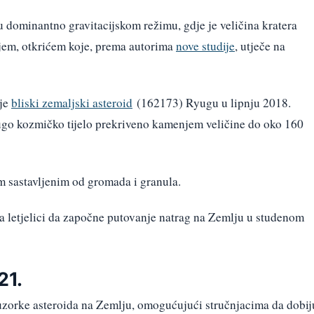
 u dominantno gravitacijskom režimu, gdje je veličina kratera
ljem, otkrićem koje, prema autorima
nove studije
, utječe na
 je
bliski zemaljski asteroid
(162173) Ryugu u lipnju 2018.
dugo kozmičko tijelo prekriveno kamenjem veličine do oko 160
m sastavljenim od gromada i granula.
a letjelici da započne putovanje natrag na Zemlju u studenom
21.
 uzorke asteroida na Zemlju, omogućujući stručnjacima da dobij