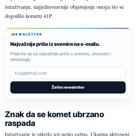
istraživanju, najjednostavnije objašnjenje onoga što se
dogodilo kometu 41P.
NEWSLETTER
Najvažnije priče iz svemira na e-mailu.
Prijavite se za najvažnije priče o svemiru, znanosti i
tehnologiji.
Želim newsletter
Znak da se komet ubrzano
raspada
Istraživanje je otkrilo još nešto važno. Ukupna aktivnost