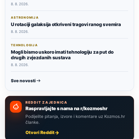
8. 8. 2026.
ASTRONOMIJA
U rotaciji galaksija otkriveni tragovi ranog svemira
8. 8. 2026.
TEHNOLOGIJA
Mogli bismo uskoro imati tehnologiju za put do
drugih zvjezdanih sustava
8. 8. 2026.
Sve novosti
REDDIT ZAJEDNICA
Raspravljajte s nama na r/kozmoshr
Podijelite pitanja, izvore i komentare uz Kozmos.hr
članke.
Otvori Reddit