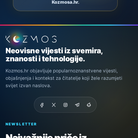
Kozmosa.hr.
Podnožje stranice
Neovisne vijesti iz svemira,
znanosti i tehnologije.
Kozmos.hr objavljuje popularnoznanstvene vijesti,
objašnjenja i kontekst za čitatelje koji žele razumjeti
svijet izvan naslova.
NEWSLETTER
Najvažnije priče iz