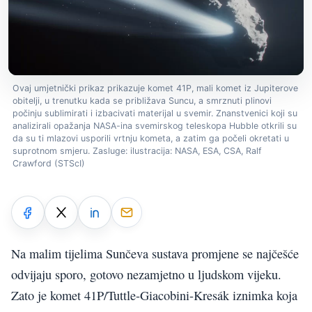
Ovaj umjetnički prikaz prikazuje komet 41P, mali komet iz Jupiterove
obitelji, u trenutku kada se približava Suncu, a smrznuti plinovi
počinju sublimirati i izbacivati materijal u svemir. Znanstvenici koji su
analizirali opažanja NASA-ina svemirskog teleskopa Hubble otkrili su
da su ti mlazovi usporili vrtnju kometa, a zatim ga počeli okretati u
suprotnom smjeru. Zasluge: ilustracija: NASA, ESA, CSA, Ralf
Crawford (STScI)
Na malim tijelima Sunčeva sustava promjene se najčešće
odvijaju sporo, gotovo nezamjetno u ljudskom vijeku.
Zato je komet 41P/Tuttle-Giacobini-Kresák iznimka koja