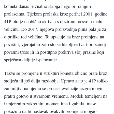
kometa danas je znatno slabija nego pri ranijim
prolascima. Tijekom prolaska kroz perihel 2001. godine
41P bio je neobično aktivan s obzirom na svoju malu
veličinu. Do 2017. njegova proizvodnja plina pala je za
otprilike red veličine. To upućuje na brze promjene na
površini, vjerojatno zato što se hlapljive tvari pri samoj
površini troše ili ih postupno prekriva sloj prašine koji
sprječava daljnje isparavanje.
Takve se promjene u strukturi kometa obično prate kroz
stoljeća ili još dulja razdoblja. Upravo zato je 41P toliko
zanimljiv: na njemu se procesi evolucije jezgre mogu
pratiti gotovo u stvarnom vremenu. Modeli temeljeni na
izmjerenim zakretnim momentima i gubitku mase
pokazuju da bi nastavak ovakvih promjena mogao