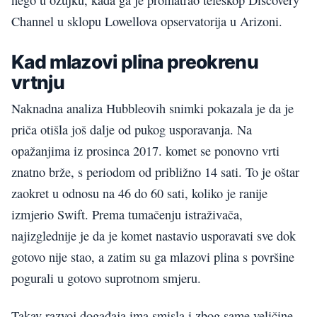
nego u ožujku, kada ga je promatrao teleskop Discovery
Channel u sklopu Lowellova opservatorija u Arizoni.
Kad mlazovi plina preokrenu
vrtnju
Naknadna analiza Hubbleovih snimki pokazala je da je
priča otišla još dalje od pukog usporavanja. Na
opažanjima iz prosinca 2017. komet se ponovno vrti
znatno brže, s periodom od približno 14 sati. To je oštar
zaokret u odnosu na 46 do 60 sati, koliko je ranije
izmjerio Swift. Prema tumačenju istraživača,
najizglednije je da je komet nastavio usporavati sve dok
gotovo nije stao, a zatim su ga mlazovi plina s površine
pogurali u gotovo suprotnom smjeru.
Takav razvoj događaja ima smisla i zbog same veličine