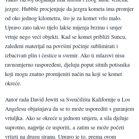
jezgre. Hubble procjenjuje da jezgra kometa ima promjer
od oko jednog kilometra, što je za komet vrlo malo.
Upravo zato takvo tijelo lakše mijenja brzinu i smjer
vrtnje nego veći objekti. Kad se komet približi Suncu,
zaleđeni materijal na površini počinje sublimirati i
izbacivati plin i čestice u svemir. Ako ti mlazovi nisu
ravnomjerno raspoređeni, djeluju poput sitnih potisnika
koji mogu znatno promijeniti način na koji se komet
okreće.
Autor rada David Jewitt sa Sveučilišta Kalifornije u Los
Angelesu objašnjava da se to može usporediti s guranjem
vrtuljka. Ako se okreće u jednom smjeru, a sila djeluje
suprotno, najprije će usporiti, a zatim se može početi
vrtjeti na drugu stranu. Upravo je to, prema ovom