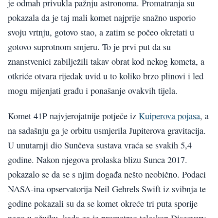
je odmah privukla pažnju astronoma. Promatranja su
pokazala da je taj mali komet najprije snažno usporio
svoju vrtnju, gotovo stao, a zatim se počeo okretati u
gotovo suprotnom smjeru. To je prvi put da su
znanstvenici zabilježili takav obrat kod nekog kometa, a
otkriće otvara rijedak uvid u to koliko brzo plinovi i led
mogu mijenjati građu i ponašanje ovakvih tijela.
Komet 41P najvjerojatnije potječe iz
Kuiperova pojasa
, a
na sadašnju ga je orbitu usmjerila Jupiterova gravitacija.
U unutarnji dio Sunčeva sustava vraća se svakih 5,4
godine. Nakon njegova prolaska blizu Sunca 2017.
pokazalo se da se s njim događa nešto neobično. Podaci
NASA-ina opservatorija Neil Gehrels Swift iz svibnja te
godine pokazali su da se komet okreće tri puta sporije