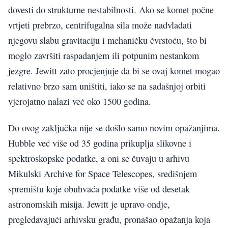
dovesti do strukturne nestabilnosti. Ako se komet počne
vrtjeti prebrzo, centrifugalna sila može nadvladati
njegovu slabu gravitaciju i mehaničku čvrstoću, što bi
moglo završiti raspadanjem ili potpunim nestankom
jezgre. Jewitt zato procjenjuje da bi se ovaj komet mogao
relativno brzo sam uništiti, iako se na sadašnjoj orbiti
vjerojatno nalazi već oko 1500 godina.
Do ovog zaključka nije se došlo samo novim opažanjima.
Hubble već više od 35 godina prikuplja slikovne i
spektroskopske podatke, a oni se čuvaju u arhivu
Mikulski Archive for Space Telescopes, središnjem
spremištu koje obuhvaća podatke više od desetak
astronomskih misija. Jewitt je upravo ondje,
pregledavajući arhivsku građu, pronašao opažanja koja