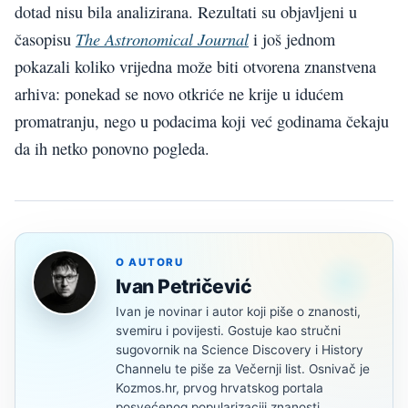
dotad nisu bila analizirana. Rezultati su objavljeni u
The Astronomical Journal
časopisu
i još jednom
pokazali koliko vrijedna može biti otvorena znanstvena
arhiva: ponekad se novo otkriće ne krije u idućem
promatranju, nego u podacima koji već godinama čekaju
da ih netko ponovno pogleda.
O AUTORU
Ivan Petričević
Ivan je novinar i autor koji piše o znanosti,
svemiru i povijesti. Gostuje kao stručni
sugovornik na Science Discovery i History
Channelu te piše za Večernji list. Osnivač je
Kozmos.hr, prvog hrvatskog portala
posvećenog popularizaciji znanosti.