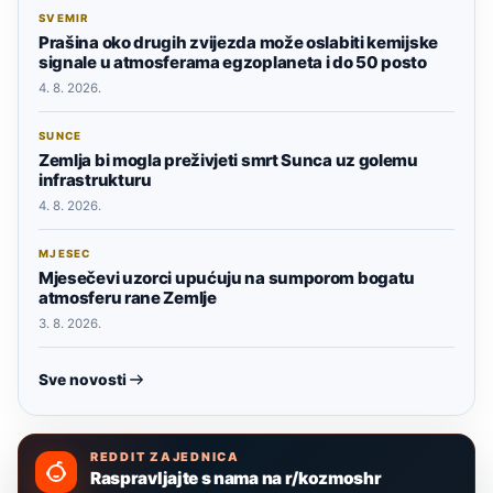
SVEMIR
Prašina oko drugih zvijezda može oslabiti kemijske
signale u atmosferama egzoplaneta i do 50 posto
4. 8. 2026.
SUNCE
Zemlja bi mogla preživjeti smrt Sunca uz golemu
infrastrukturu
4. 8. 2026.
MJESEC
Mjesečevi uzorci upućuju na sumporom bogatu
atmosferu rane Zemlje
3. 8. 2026.
Sve novosti
REDDIT ZAJEDNICA
Raspravljajte s nama na r/kozmoshr