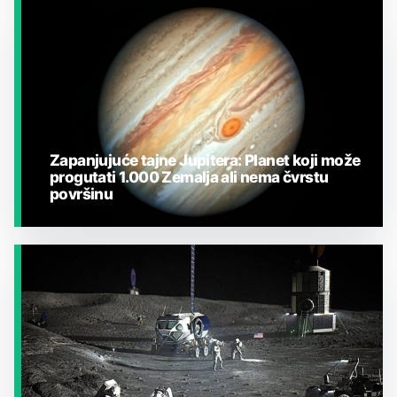
JESTE LI ZNALI?
Zapanjujuće tajne Jupitera: Planet koji može
progutati 1.000 Zemalja ali nema čvrstu
površinu
JESTE LI ZNALI?