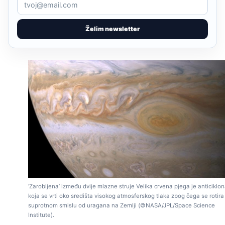
Želim newsletter
‘Zarobljena’ između dvije mlazne struje Velika crvena pjega je anticiklo
koja se vrti oko središta visokog atmosferskog tlaka zbog čega se rotira
suprotnom smislu od uragana na Zemlji (©NASA/JPL/Space Science
Institute).