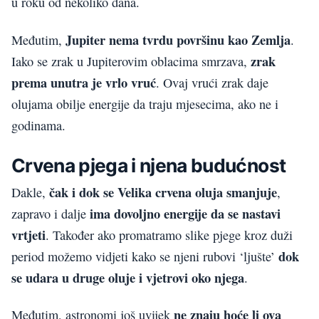
u roku od nekoliko dana.
Jupiter nema tvrdu površinu kao Zemlja
Međutim,
.
zrak
Iako se zrak u Jupiterovim oblacima smrzava,
prema unutra je vrlo vruć
. Ovaj vrući zrak daje
olujama obilje energije da traju mjesecima, ako ne i
godinama.
Crvena pjega i njena budućnost
čak i dok se Velika crvena oluja smanjuje
Dakle,
,
ima dovoljno energije da se nastavi
zapravo i dalje
vrtjeti
. Također ako promatramo slike pjege kroz duži
dok
period možemo vidjeti kako se njeni rubovi ‘ljušte’
se udara u druge oluje i vjetrovi oko njega
.
ne znaju hoće li ova
Međutim, astronomi još uvijek