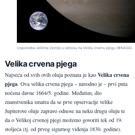
Usporedba veličine Zemlje u odnosu na Veliku crvenu pjegu (©NASA).
Velika crvena pjega
Velika crvena
Najveća od svih ovih oluja poznata je kao
pjega
. Ova velika crvena pjega – navodno je – prvi puta
uočena davne 1664/5. godine. Međutim, dio
znanstvenika smatra da se prve opservacije velike
Jupiterove oluje zapravo odnose na neku drugu oluju te
da o Velikoj crvenoj pjegi možemo govoriti tek od 19.
stoljeća (tj. od prvog sigurnog viđenja 1830. godine).