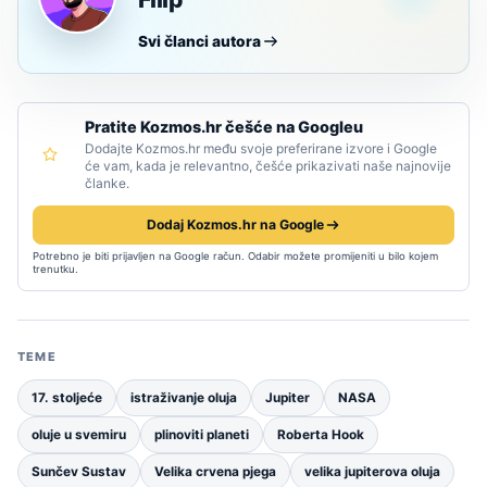
Svi članci autora
Pratite Kozmos.hr češće na Googleu
Dodajte Kozmos.hr među svoje preferirane izvore i Google
će vam, kada je relevantno, češće prikazivati naše najnovije
članke.
Dodaj Kozmos.hr na Google
Potrebno je biti prijavljen na Google račun. Odabir možete promijeniti u bilo kojem
trenutku.
TEME
17. stoljeće
istraživanje oluja
Jupiter
NASA
oluje u svemiru
plinoviti planeti
Roberta Hook
Sunčev Sustav
Velika crvena pjega
velika jupiterova oluja