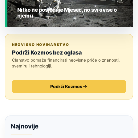
Nitko ne posjeduje Mjesec, no svi ovise o
njemu
JESTE LI ZNALI?
NEOVISNO NOVINARSTVO
Podrži Kozmos bez oglasa
Članstvo pomaže financirati neovisne priče o znanosti,
svemiru i tehnologiji.
Podrži Kozmos
Najnovije