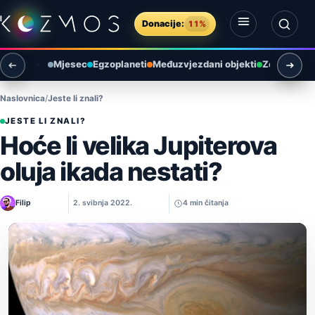
Preskoči na sadržaj
Donacije:
11%
Otvori izbornik
Otvori pretragu
Mjesec
Egzoplaneti
Međuzvjezdani objekti
Zemlja i ok
Naslovnica
Jeste li znali?
JESTE LI ZNALI?
Hoće li velika Jupiterova
oluja ikada nestati?
Filip
2. svibnja 2022.
4 min čitanja