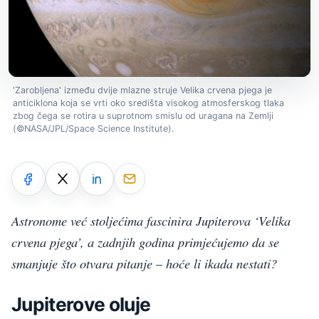
'Zarobljena' između dvije mlazne struje Velika crvena pjega je
anticiklona koja se vrti oko središta visokog atmosferskog tlaka
zbog čega se rotira u suprotnom smislu od uragana na Zemlji
(©NASA/JPL/Space Science Institute).
Astronome već stoljećima fascinira Jupiterova ‘Velika
crvena pjega’, a zadnjih godina primjećujemo da se
smanjuje što otvara pitanje – hoće li ikada nestati?
Jupiterove oluje