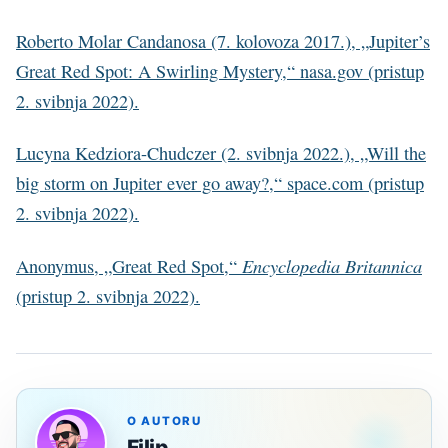
Roberto Molar Candanosa (7. kolovoza 2017.), „Jupiter’s
Great Red Spot: A Swirling Mystery,“ nasa.gov (pristup
2. svibnja 2022).
Lucyna Kedziora-Chudczer (2. svibnja 2022.), „Will the
big storm on Jupiter ever go away?,“ space.com (pristup
2. svibnja 2022).
Encyclopedia Britannica
Anonymus, „Great Red Spot,“
(pristup 2. svibnja 2022).
O AUTORU
Filip