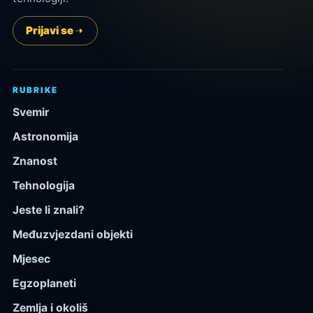
Prijavi se
RUBRIKE
Svemir
Astronomija
Znanost
Tehnologija
Jeste li znali?
Međuzvjezdani objekti
Mjesec
Egzoplaneti
Zemlja i okoliš