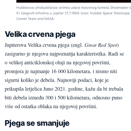
Hubbleova ultraljubičasta snimka udara masivnog kometa Shoemaker-
9 i njegovih krhotina u Jupiter 21.7.1994. Izvor: Hubble Space Telescope
Comet Team and NASA.
Velika crvena pjega
Great Red Spot
Jupiterova Velika crvena pjega (engl.
)
zasigurno je njegova najpoznatija karakteristika. Radi se
o velikoj anticiklonskoj oluji na njegovoj površini,
promjera je najmanje 16 000 kilometara, i nismo niti
sigurni koliko je debela. Najnoviji podaci, koje je
prikupila letjelica Juno 2021. godine, kažu da bi trebala
biti debela između 300 i 500 kilometara, odnosno puno
više od ostatka oblaka na njegovoj površini.
Pjega se smanjuje