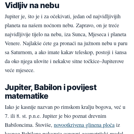
Vidljiv na nebu
Jupiter je, što je i za očekivati, jedan od najvidljivijih
planeta na našem noćnom nebu. Zapravo, on je treće
najvidljivije tijelo na nebu, iza Sunca, Mjeseca i planeta
Venere. Najlakše ćete ga pronaći na južnom nebu u paru
sa Saturnom, a ako imate kakav teleskop, postoji i šansa
da oko njega ulovite i nekakve sitne točkice–Jupiterove
veće mjesece.
Jupiter, Babilon i povijest
matematike
Iako je kasnije nazvan po rimskom kralju bogova, već u
7. ili 8. st. p.n.e. Jupiter je bio poznat drevnim
Babiloncima. Štoviše,
novootkrivena glinena ploča
iz
kasnog Babilona pokazuje osnovni geometrijski model