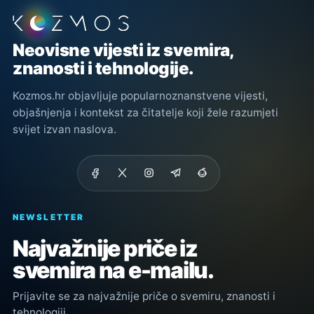
Podnožje stranice
Neovisne vijesti iz svemira,
znanosti i tehnologije.
Kozmos.hr objavljuje popularnoznanstvene vijesti,
objašnjenja i kontekst za čitatelje koji žele razumjeti
svijet izvan naslova.
NEWSLETTER
Najvažnije priče iz
svemira na e-mailu.
Prijavite se za najvažnije priče o svemiru, znanosti i
tehnologiji.