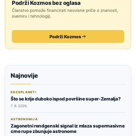
Podrži Kozmos bez oglasa
Članstvo pomaže financirati neovisne priče o znanosti,
svemiru i tehnologiji.
Podrži Kozmos
Najnovije
EGZOPLANETI
Što se krije duboko ispod površine super-Zemalja?
7. 8. 2026.
ASTRONOMIJA
Zagonetni rendgenski signal iz mlaza supermasivne
crne rupe zbunjuje astronome