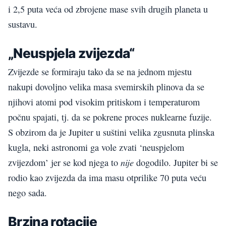
i 2,5 puta veća od zbrojene mase svih drugih planeta u
sustavu.
„Neuspjela zvijezda“
Zvijezde se formiraju tako da se na jednom mjestu
nakupi dovoljno velika masa svemirskih plinova da se
njihovi atomi pod visokim pritiskom i temperaturom
počnu spajati, tj. da se pokrene proces nuklearne fuzije.
S obzirom da je Jupiter u suštini velika zgusnuta plinska
kugla, neki astronomi ga vole zvati ‘neuspjelom
nije
zvijezdom’ jer se kod njega to
dogodilo. Jupiter bi se
rodio kao zvijezda da ima masu otprilike 70 puta veću
nego sada.
Brzina rotacije