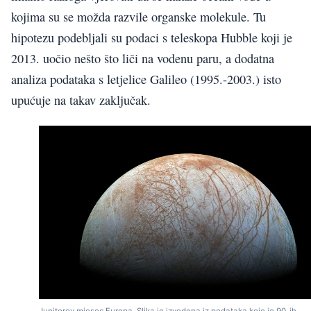
kojima su se možda razvile organske molekule. Tu
hipotezu podebljali su podaci s teleskopa Hubble koji je
2013. uočio nešto što liči na vodenu paru, a dodatna
analiza podataka s letjelice Galileo (1995.-2003.) isto
upućuje na takav zaključak.
Jupiterov mjesec Europa. Slika je izvedena iz podataka koje je 90-ih