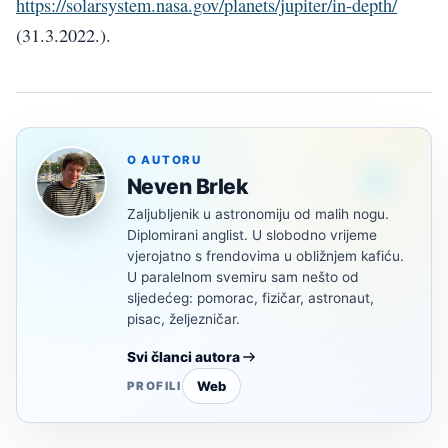
https://solarsystem.nasa.gov/planets/jupiter/in-depth/
(31.3.2022.).
O AUTORU
Neven Brlek
Zaljubljenik u astronomiju od malih nogu.
Diplomirani anglist. U slobodno vrijeme
vjerojatno s frendovima u obližnjem kafiću.
U paralelnom svemiru sam nešto od
sljedećeg: pomorac, fizičar, astronaut,
pisac, željezničar.
Svi članci autora
Web
PROFILI