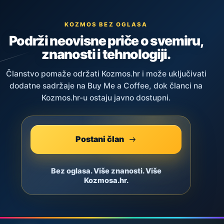
KOZMOS BEZ OGLASA
Podrži neovisne priče o svemiru,
znanosti i tehnologiji.
Članstvo pomaže održati Kozmos.hr i može uključivati
dodatne sadržaje na Buy Me a Coffee, dok članci na
Kozmos.hr-u ostaju javno dostupni.
Postani član
Bez oglasa. Više znanosti. Više
Kozmosa.hr.