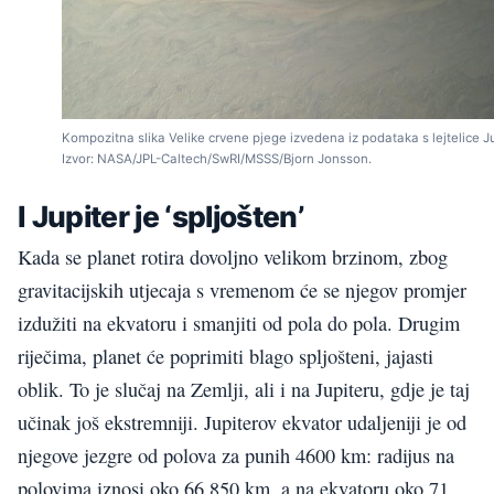
Kompozitna slika Velike crvene pjege izvedena iz podataka s lejtelice J
Izvor: NASA/JPL-Caltech/SwRI/MSSS/Bjorn Jonsson.
I Jupiter je ‘spljošten’
Kada se planet rotira dovoljno velikom brzinom, zbog
gravitacijskih utjecaja s vremenom će se njegov promjer
izdužiti na ekvatoru i smanjiti od pola do pola. Drugim
riječima, planet će poprimiti blago spljošteni, jajasti
oblik. To je slučaj na Zemlji, ali i na Jupiteru, gdje je taj
učinak još ekstremniji. Jupiterov ekvator udaljeniji je od
njegove jezgre od polova za punih 4600 km: radijus na
polovima iznosi oko 66 850 km, a na ekvatoru oko 71