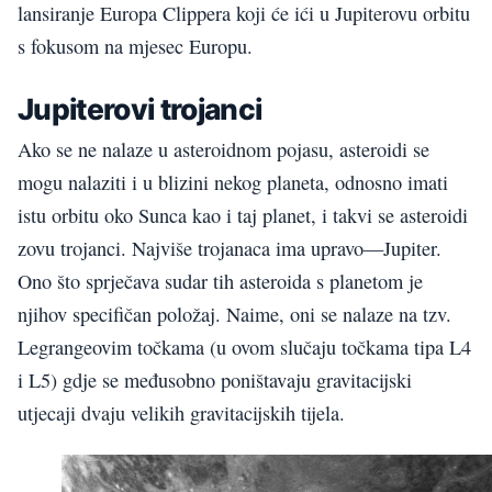
lansiranje Europa Clippera koji će ići u Jupiterovu orbitu
s fokusom na mjesec Europu.
Jupiterovi trojanci
Ako se ne nalaze u asteroidnom pojasu, asteroidi se
mogu nalaziti i u blizini nekog planeta, odnosno imati
istu orbitu oko Sunca kao i taj planet, i takvi se asteroidi
zovu trojanci. Najviše trojanaca ima upravo—Jupiter.
Ono što sprječava sudar tih asteroida s planetom je
njihov specifičan položaj. Naime, oni se nalaze na tzv.
Legrangeovim točkama (u ovom slučaju točkama tipa L4
i L5) gdje se međusobno poništavaju gravitacijski
utjecaji dvaju velikih gravitacijskih tijela.