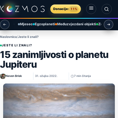
Preskoči na sadržaj
Donacije:
11%
Otvori izbornik
Otvori pretragu
Mjesec
Egzoplaneti
Međuzvjezdani objekti
Zemlja i ok
Naslovnica
Jeste li znali?
JESTE LI ZNALI?
15 zanimljivosti o planetu
Jupiteru
Neven Brlek
31. ožujka 2022.
7 min čitanja