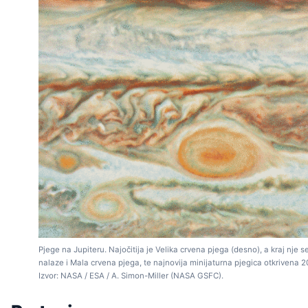
Pjege na Jupiteru. Najočitija je Velika crvena pjega (desno), a kraj nje s
nalaze i Mala crvena pjega, te najnovija minijaturna pjegica otkrivena 2
Izvor: NASA / ESA / A. Simon-Miller (NASA GSFC).