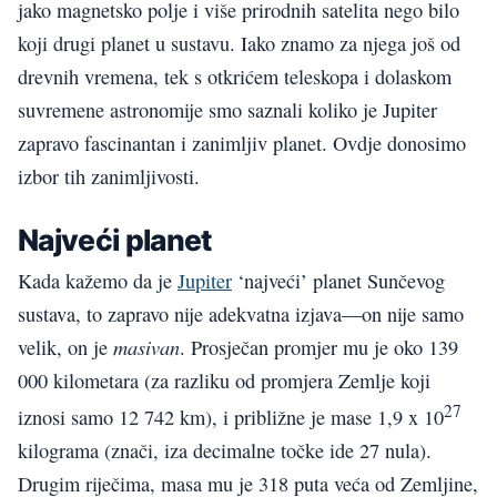
jako magnetsko polje i više prirodnih satelita nego bilo
koji drugi planet u sustavu. Iako znamo za njega još od
drevnih vremena, tek s otkrićem teleskopa i dolaskom
suvremene astronomije smo saznali koliko je Jupiter
zapravo fascinantan i zanimljiv planet. Ovdje donosimo
izbor tih zanimljivosti.
Najveći planet
Kada kažemo da je
Jupiter
‘najveći’ planet Sunčevog
sustava, to zapravo nije adekvatna izjava—on nije samo
masivan
velik, on je
. Prosječan promjer mu je oko 139
000 kilometara (za razliku od promjera Zemlje koji
27
iznosi samo 12 742 km), i približne je mase 1,9 x 10
kilograma (znači, iza decimalne točke ide 27 nula).
Drugim riječima, masa mu je 318 puta veća od Zemljine,