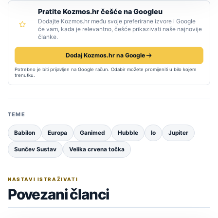
Pratite Kozmos.hr češće na Googleu
Dodajte Kozmos.hr među svoje preferirane izvore i Google
će vam, kada je relevantno, češće prikazivati naše najnovije
članke.
Dodaj Kozmos.hr na Google
Potrebno je biti prijavljen na Google račun. Odabir možete promijeniti u bilo kojem
trenutku.
TEME
Babilon
Europa
Ganimed
Hubble
Io
Jupiter
Sunčev Sustav
Velika crvena točka
NASTAVI ISTRAŽIVATI
Povezani članci