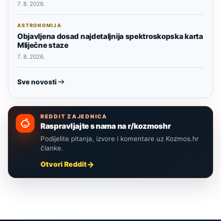
7. 8. 2026.
ASTRONOMIJA
Objavljena dosad najdetaljnija spektroskopska karta
Mliječne staze
7. 8. 2026.
Sve novosti
REDDIT ZAJEDNICA
Raspravljajte s nama na r/kozmoshr
Podijelite pitanja, izvore i komentare uz Kozmos.hr
članke.
Otvori Reddit