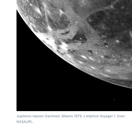
Jupiterov mjesec Ganimed. Slikano 1979. s letjelice Voyager 1. Izvor:
NASA/JPL.