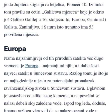
je do Jupitera stigla prva letjelica, Pioneer 10. Iznimka
tom pravilu su četiri „Galileova mjeseca“ koje je otkrio
još Galileo Galilej u 16. stoljeću: Io, Europa, Ganimed i
Kalista. Zanimljivo, i Saturn isto trenutno ima 53
potvrđena mjeseca.
Europa
Nama najzanimljiviji od tih prirodnih satelita već dugo
vremena je
Europa
—najmanji od njih, a i dalje šesti
najveći satelit u Sunčevom sustavu. Razlog tomu je što je
on najizglednije mjesto za potencijalni pronalazak
izvanzemaljskog života u Sunčevom sustavu. Uglavnom
je sastavljen od silikatskog kamenja, a na površini se
nalazi debeli sloj zaleđene vode. Ispod tog leda, doduše,
imamo razloga vjerovati da se nalaze oceani vode u