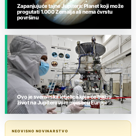
Zapanjujuće tajne Jupitera: Planet koji može
progutati 1.000 Zemalja ali nema čvrstu
površinu
JESTE LI ZNALI?
Ovo je svemirska letjelica koja će tražiti
život na Jupiterovom mjesecu Europi
JESTE LI ZNALI?
NEOVISNO NOVINARSTVO