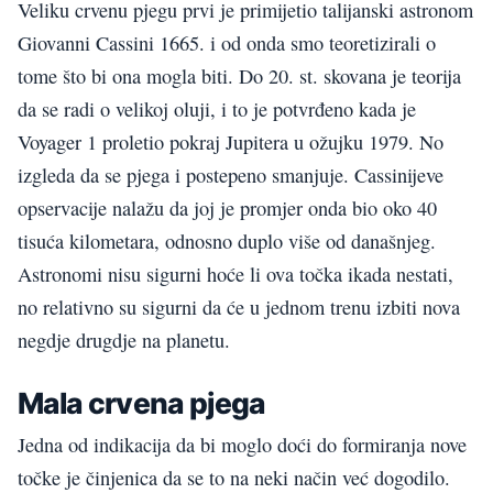
Veliku crvenu pjegu prvi je primijetio talijanski astronom
Giovanni Cassini 1665. i od onda smo teoretizirali o
tome što bi ona mogla biti. Do 20. st. skovana je teorija
da se radi o velikoj oluji, i to je potvrđeno kada je
Voyager 1 proletio pokraj Jupitera u ožujku 1979. No
izgleda da se pjega i postepeno smanjuje. Cassinijeve
opservacije nalažu da joj je promjer onda bio oko 40
tisuća kilometara, odnosno duplo više od današnjeg.
Astronomi nisu sigurni hoće li ova točka ikada nestati,
no relativno su sigurni da će u jednom trenu izbiti nova
negdje drugdje na planetu.
Mala crvena pjega
Jedna od indikacija da bi moglo doći do formiranja nove
točke je činjenica da se to na neki način već dogodilo.