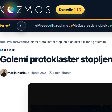
Preskoči na sadržaj
Donacije:
11%
Istraži
Mjesec
Egzoplaneti
Međuzvjezdani objekti
Naslovnica
Svemir
Golemi protoklaster stopljenih galaksija iz ranog svemira
SVEMIR
Golemi protoklaster stopljen
Matija Klarić
26. lipnja 2021.
3 min čitanja