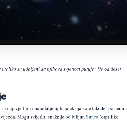
 toliko su udaljeni da njihova svjetlost putuje više od deset
je
u najsvjetlijih i najudaljenijih galaksija koje također posjeduj
vijezda. Mogu svijetliti snažnije od bilijun
Sunca
(otprilike
.