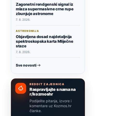
Zagonetni rendgenski signal iz
mlaza supermasivne crne rupe
zbunjuje astronome
7. 8. 2026.
ASTRONOMIJA
Objavljena dosad najdetaljnija
spektroskopska karta Mliječne
staze
7. 8. 2026.
Sve novosti
REDDIT ZAJEDNICA
Raspravljajte s nama na
r/kozmoshr
Podijelite pitanja, izvore i
komentare uz Kozmos.hr
članke.