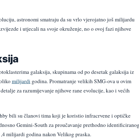
luciju, astronomi smatraju da su vrlo vjerojatno još milijardu
vijezde i utjecali na svoje okruženje, no o ovoj fazi njihove
ksija
otoklasterima galaksija, skupinama od po desetak galaksija iz
koliko
milijardi
godina. Promatranje velikih SMG-ova u ovim
detalje za razumijevanje njihove rane evolucije, kao i većih
y bili su članovi tima koji je koristio infracrvene i optičke
dnosno Gemini-South za proučavanje prethodno identificirano
,4 milijardi godina nakon Velikog praska.