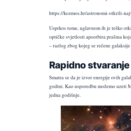
https://kozmos.hr/astronomi-otkrili-na
Usprkos tome, uglavnom ih je teško otkri
optičke svjetlosti apsorbira prašina ko
– razlog zbog kojeg se rečene galaksij
Rapidno stvaranje
Smatra se da je izvor energije ovih gala
godini. Kao usporedbu možemo uzeti Mli
jedna godišnje.