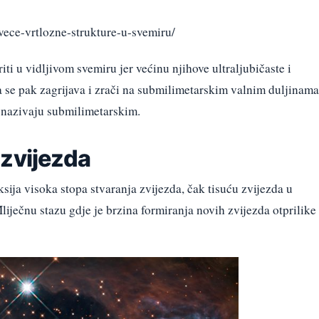
jvece-vrtlozne-strukture-u-svemiru/
ti u vidljivom svemiru jer većinu njihove ultraljubičaste i
ja se pak zagrijava i zrači na submilimetarskim valnim duljinama
e nazivaju submilimetarskim.
 zvijezda
ksija visoka stopa stvaranja zvijezda, čak tisuću zvijezda u
ječnu stazu gdje je brzina formiranja novih zvijezda otprilike