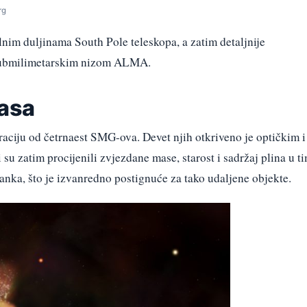
rg
nim duljinama South Pole teleskopa, a zatim detaljnije
 submilimetarskim nizom ALMA.
masa
raciju od četrnaest SMG-ova. Devet njih otkriveno je optičkim i
u zatim procijenili zvjezdane mase, starost i sadržaj plina u t
anka, što je izvanredno postignuće za tako udaljene objekte.