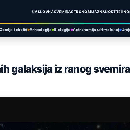
NASLOVNA
SVEMIR
ASTRONOMIJA
ZNANOST
TEHNO
Zemlja i okoliš
Arheologija
Biologija
Astronomija u Hrvatskoj
Umje
ih galaksija iz ranog svemir