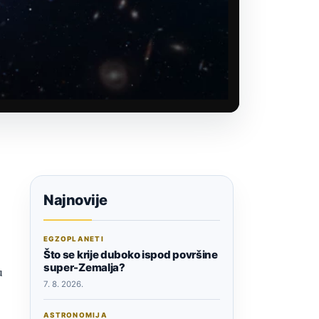
Najnovije
EGZOPLANETI
Što se krije duboko ispod površine
super-Zemalja?
u
7. 8. 2026.
ASTRONOMIJA