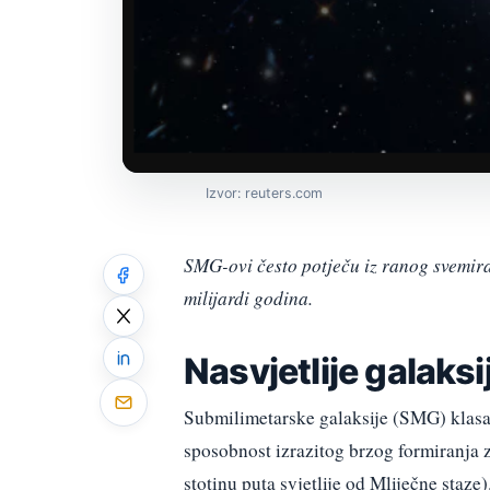
Izvor: reuters.com
SMG-ovi često potječu iz ranog svemira i
milijardi godina.
Nasvjetlije galaksi
Submilimetarske galaksije (SMG) klasa s
sposobnost izrazitog brzog formiranja z
stotinu puta svjetlije od Mliječne staze)