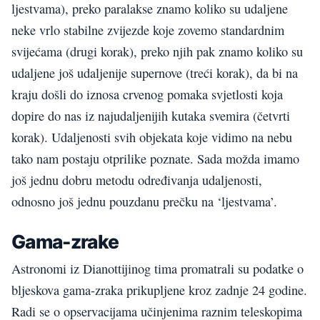
ljestvama), preko paralakse znamo koliko su udaljene
neke vrlo stabilne zvijezde koje zovemo standardnim
svijećama (drugi korak), preko njih pak znamo koliko su
udaljene još udaljenije supernove (treći korak), da bi na
kraju došli do iznosa crvenog pomaka svjetlosti koja
dopire do nas iz najudaljenijih kutaka svemira (četvrti
korak). Udaljenosti svih objekata koje vidimo na nebu
tako nam postaju otprilike poznate. Sada možda imamo
još jednu dobru metodu određivanja udaljenosti,
odnosno još jednu pouzdanu prečku na ‘ljestvama’.
Gama-zrake
Astronomi iz Dianottijinog tima promatrali su podatke o
bljeskova gama-zraka prikupljene kroz zadnje 24 godine.
Radi se o opservacijama učinjenima raznim teleskopima