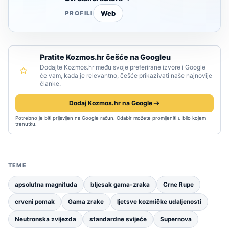
Web
PROFILI
Pratite Kozmos.hr češće na Googleu
Dodajte Kozmos.hr među svoje preferirane izvore i Google
će vam, kada je relevantno, češće prikazivati naše najnovije
članke.
Dodaj Kozmos.hr na Google
Potrebno je biti prijavljen na Google račun. Odabir možete promijeniti u bilo kojem
trenutku.
TEME
apsolutna magnituda
bljesak gama-zraka
Crne Rupe
crveni pomak
Gama zrake
ljetsve kozmičke udaljenosti
Neutronska zvijezda
standardne svijeće
Supernova