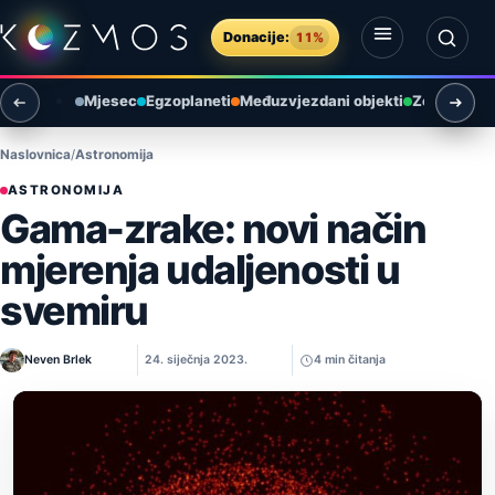
Preskoči na sadržaj
Donacije:
11%
Otvori izbornik
Otvori pretragu
Mjesec
Egzoplaneti
Međuzvjezdani objekti
Zemlja i ok
Naslovnica
Astronomija
ASTRONOMIJA
Gama-zrake: novi način
mjerenja udaljenosti u
svemiru
Neven Brlek
24. siječnja 2023.
4 min čitanja