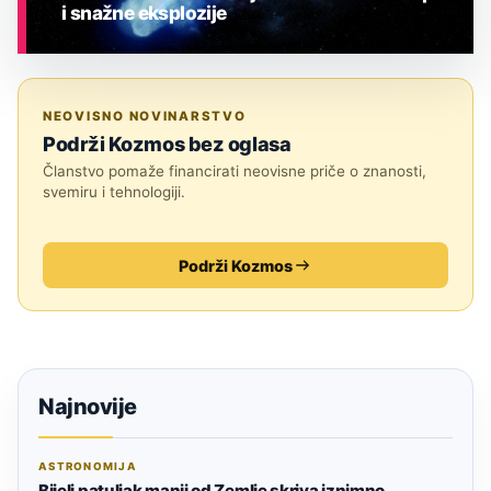
i snažne eksplozije
ASTRONOMIJA
NEOVISNO NOVINARSTVO
Podrži Kozmos bez oglasa
Članstvo pomaže financirati neovisne priče o znanosti,
svemiru i tehnologiji.
Podrži Kozmos
Najnovije
ASTRONOMIJA
Bijeli patuljak manji od Zemlje skriva iznimno