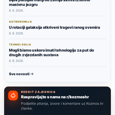
masivnu jezgru
8. 8. 2026.
ASTRONOMIJA
U rotaciji galaksija otkriveni tragovi ranog svemira
8. 8. 2026.
TEHNOLOGIJA
Mogli bismo uskoro imati tehnologiju za put do
drugih zvjezdanih sustava
8. 8. 2026.
Sve novosti
REDDIT ZAJEDNICA
Raspravljajte s nama na r/kozmoshr
Podijelite pitanja, izvore i komentare uz Kozmos.hr
članke.