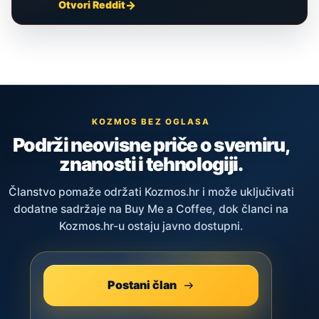
Otvori Reddit
KOZMOS BEZ OGLASA
Podrži neovisne priče o svemiru,
znanosti i tehnologiji.
Članstvo pomaže održati Kozmos.hr i može uključivati
dodatne sadržaje na Buy Me a Coffee, dok članci na
Kozmos.hr-u ostaju javno dostupni.
Postani član