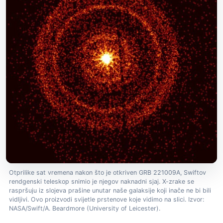
Otprilike sat vremena nakon što je otkriven GRB 221009A, Swiftov
rendgenski teleskop snimio je njegov naknadni sjaj. X-zrake se
raspršuju iz slojeva prašine unutar naše galaksije koji inače ne bi bili
vidljivi. Ovo proizvodi svijetle prstenove koje vidimo na slici. Izvor:
NASA/Swift/A. Beardmore (University of Leicester).