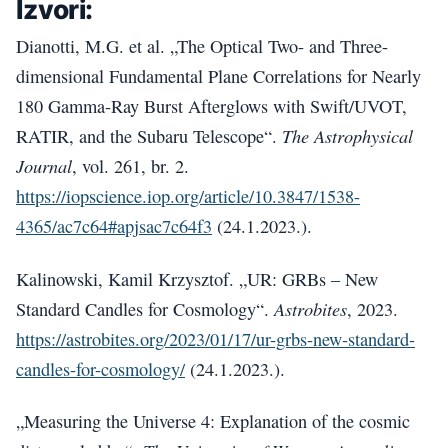
Izvori:
Dianotti, M.G. et al. „The Optical Two- and Three-
dimensional Fundamental Plane Correlations for Nearly
180 Gamma-Ray Burst Afterglows with Swift/UVOT,
The Astrophysical
RATIR, and the Subaru Telescope“.
Journal
, vol. 261, br. 2.
https://iopscience.iop.org/article/10.3847/1538-
4365/ac7c64#apjsac7c64f3
(24.1.2023.).
Kalinowski, Kamil Krzysztof. „UR: GRBs – New
Astrobites
Standard Candles for Cosmology“.
, 2023.
https://astrobites.org/2023/01/17/ur-grbs-new-standard-
candles-for-cosmology/
(24.1.2023.).
„Measuring the Universe 4: Explanation of the cosmic