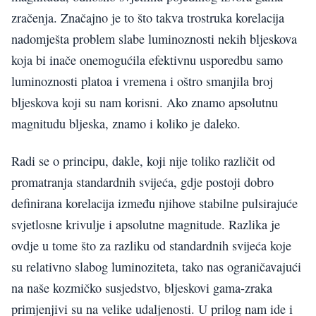
zračenja. Značajno je to što takva trostruka korelacija
nadomješta problem slabe luminoznosti nekih bljeskova
koja bi inače onemogućila efektivnu usporedbu samo
luminoznosti platoa i vremena i oštro smanjila broj
bljeskova koji su nam korisni. Ako znamo apsolutnu
magnitudu bljeska, znamo i koliko je daleko.
Radi se o principu, dakle, koji nije toliko različit od
promatranja standardnih svijeća, gdje postoji dobro
definirana korelacija između njihove stabilne pulsirajuće
svjetlosne krivulje i apsolutne magnitude. Razlika je
ovdje u tome što za razliku od standardnih svijeća koje
su relativno slabog luminoziteta, tako nas ograničavajući
na naše kozmičko susjedstvo, bljeskovi gama-zraka
primjenjivi su na velike udaljenosti. U prilog nam ide i