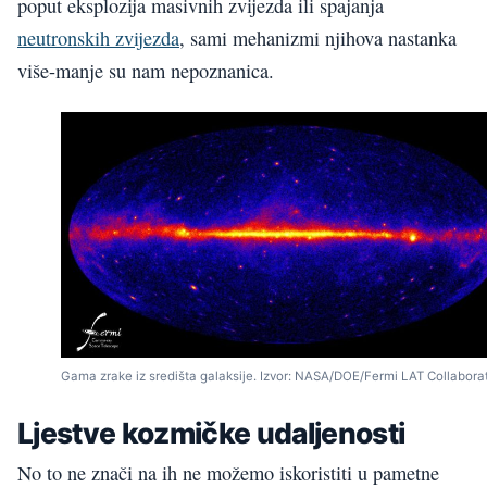
poput eksplozija masivnih zvijezda ili spajanja
neutronskih zvijezda
, sami mehanizmi njihova nastanka
više-manje su nam nepoznanica.
Gama zrake iz središta galaksije. Izvor: NASA/DOE/Fermi LAT Collaborat
Ljestve kozmičke udaljenosti
No to ne znači na ih ne možemo iskoristiti u pametne