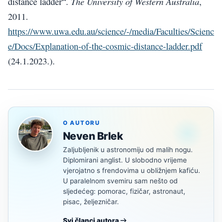
The University of Western Australia
distance ladder“.
,
2011.
https://www.uwa.edu.au/science/-/media/Faculties/Scienc
e/Docs/Explanation-of-the-cosmic-distance-ladder.pdf
(24.1.2023.).
O AUTORU
Neven Brlek
Zaljubljenik u astronomiju od malih nogu.
Diplomirani anglist. U slobodno vrijeme
vjerojatno s frendovima u obližnjem kafiću.
U paralelnom svemiru sam nešto od
sljedećeg: pomorac, fizičar, astronaut,
pisac, željezničar.
Svi članci autora