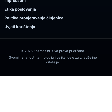
Impressum
Etika poslovanja
Politika provjeravanja činjenica
Uvjeti korištenja
© 2026 Kozmos.hr. Sva prava pridržana.
Svemir, znanost, tehnologija i velike ideje za znatiželjne
čitatelje.