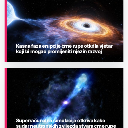
Kasna faza erupcije crne rupe otkrila vjetar
koji bi mogao promijeniti njezin razvoj
ASTRONOMIJA
Superračunalna simulacija otkriva kako
sudar neutronskih zvijezda stvara crne rupe