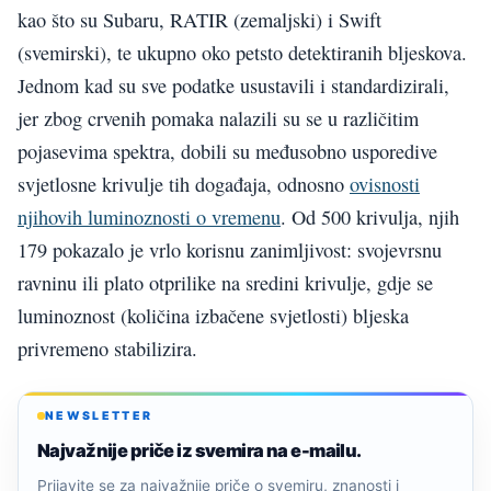
kao što su Subaru, RATIR (zemaljski) i Swift
(svemirski), te ukupno oko petsto detektiranih bljeskova.
Jednom kad su sve podatke usustavili i standardizirali,
jer zbog crvenih pomaka nalazili su se u različitim
pojasevima spektra, dobili su međusobno usporedive
svjetlosne krivulje tih događaja, odnosno
ovisnosti
njihovih luminoznosti o vremenu
. Od 500 krivulja, njih
179 pokazalo je vrlo korisnu zanimljivost: svojevrsnu
ravninu ili plato otprilike na sredini krivulje, gdje se
luminoznost (količina izbačene svjetlosti) bljeska
privremeno stabilizira.
NEWSLETTER
Najvažnije priče iz svemira na e-mailu.
Prijavite se za najvažnije priče o svemiru, znanosti i