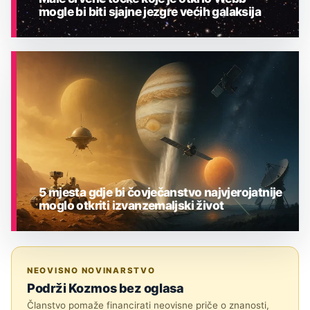
mogle bi biti sjajne jezgre većih galaksija
ASTRONOMIJA
5 mjesta gdje bi čovječanstvo najvjerojatnije
moglo otkriti izvanzemaljski život
ASTRONOMIJA
NEOVISNO NOVINARSTVO
Podrži Kozmos bez oglasa
Članstvo pomaže financirati neovisne priče o znanosti,