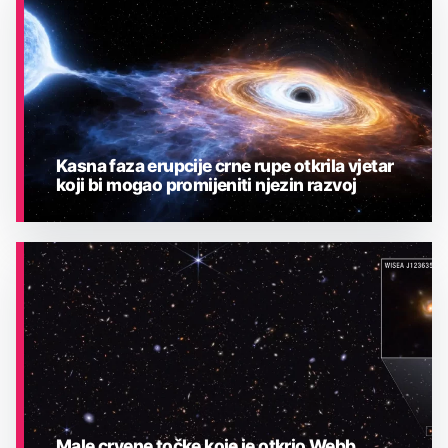
Kasna faza erupcije crne rupe otkrila vjetar
koji bi mogao promijeniti njezin razvoj
ASTRONOMIJA
Male crvene točke koje je otkrio Webb