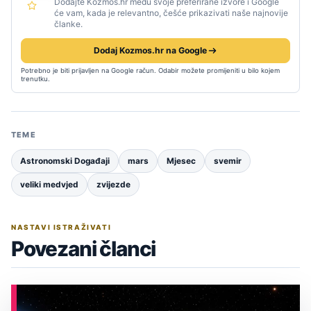
Dodajte Kozmos.hr među svoje preferirane izvore i Google
će vam, kada je relevantno, češće prikazivati naše najnovije
članke.
Dodaj Kozmos.hr na Google
Potrebno je biti prijavljen na Google račun. Odabir možete promijeniti u bilo kojem
trenutku.
TEME
Astronomski Događaji
mars
Mjesec
svemir
veliki medvjed
zvijezde
NASTAVI ISTRAŽIVATI
Povezani članci