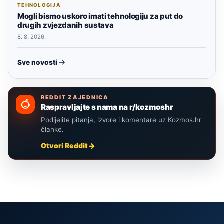
TEHNOLOGIJA
Mogli bismo uskoro imati tehnologiju za put do
drugih zvjezdanih sustava
8. 8. 2026.
Sve novosti
REDDIT ZAJEDNICA
Raspravljajte s nama na r/kozmoshr
Podijelite pitanja, izvore i komentare uz Kozmos.hr
članke.
Otvori Reddit