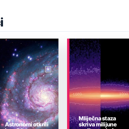
i
Mliječna staza
Astronomi otkrili
skriva milijune