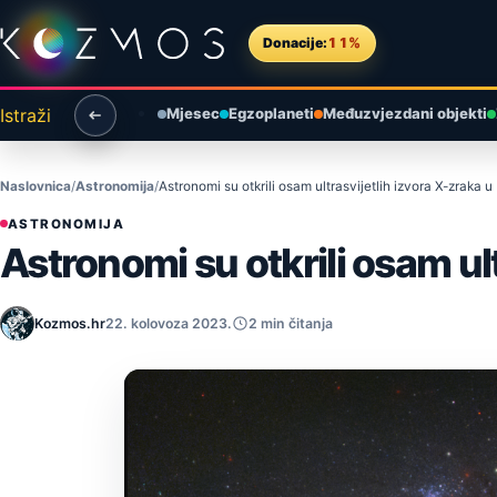
Preskoči na sadržaj
Donacije:
11%
Istraži
Mjesec
Egzoplaneti
Međuzvjezdani objekti
Naslovnica
Astronomija
Astronomi su otkrili osam ultrasvijetlih izvora X-zraka
ASTRONOMIJA
Astronomi su otkrili osam ul
Kozmos.hr
22. kolovoza 2023.
2 min čitanja