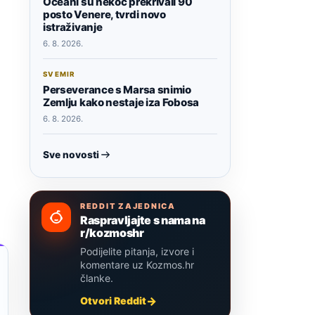
Oceani su nekoć prekrivali 90
posto Venere, tvrdi novo
istraživanje
6. 8. 2026.
SVEMIR
Perseverance s Marsa snimio
Zemlju kako nestaje iza Fobosa
6. 8. 2026.
Sve novosti
REDDIT ZAJEDNICA
Raspravljajte s nama na
r/kozmoshr
Podijelite pitanja, izvore i
komentare uz Kozmos.hr
članke.
Otvori Reddit