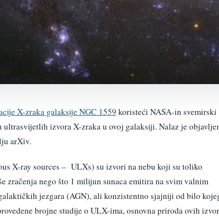
acije X-zraka galaksije NGC 1559
koristeći NASA-in svemirski
ultrasvijetlih izvora X-zraka u ovoj galaksiji. Nalaz je objavlje
ju arXiv.
nous X-ray sources – ULXs) su izvori na nebu koji su toliko
iše zračenja nego što 1 milijun sunaca emitira na svim valnim
alaktičkih jezgara (AGN), ali konzistentno sjajniji od bilo koje
provedene brojne studije o ULX-ima, osnovna priroda ovih izvo