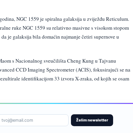
 godina, NGC 1559 je spiralna galaksija u zviježđu Reticulum.
iralne ruke NGC 1559 su relativno masivne s visokom stopom
 da je galaksija bila domaćin najmanje četiri supernove u
aom s Nacionalnog sveučilišta Cheng Kung u Tajvanu
dvanced CCD Imaging Spectrometer (ACIS), fokusirajući se na
rezultirale identifikacijom 33 izvora X-zraka, od kojih se osam
Želim newsletter