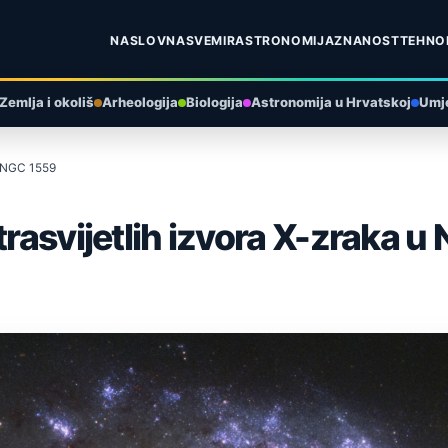
NASLOVNA
SVEMIR
ASTRONOMIJA
ZNANOST
TEHNO
Zemlja i okoliš
Arheologija
Biologija
Astronomija u Hrvatskoj
Umje
 u NGC 1559
trasvijetlih izvora X-zraka 