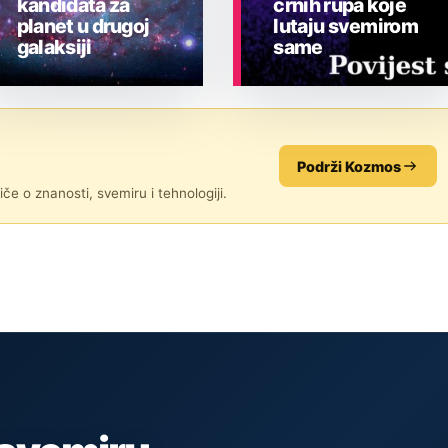
kandidata za
crnih rupa koje
planet u drugoj
lutaju svemirom
galaksiji
same
ASTRONOMIJA
ASTRONOMIJA
Podrži Kozmos
če o znanosti, svemiru i tehnologiji.