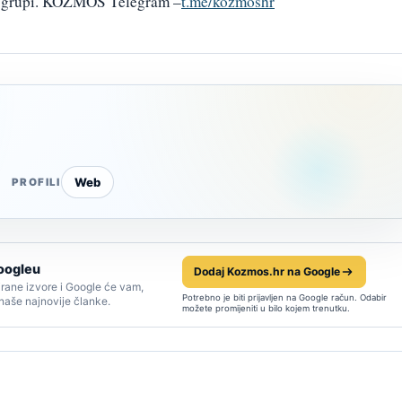
am grupi. KOZMOS Telegram –
t.me/kozmoshr
Web
PROFILI
oogleu
Dodaj Kozmos.hr na Google
rane izvore i Google će vam,
Potrebno je biti prijavljen na Google račun. Odabir
 naše najnovije članke.
možete promijeniti u bilo kojem trenutku.