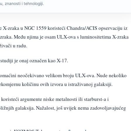
, znanosti i tehnologiji.
e X-zraka u NGC 1559 koristeći Chandra/ACIS opservaciju iz
X-zraka. Među njima je osam ULX-ova s luminositetima X-zraka
živači u radu.
 studiji je onaj označen kao X-17.
 domaćini neočekivano velikom broju ULX-ova. Nude nekoliko
komjernu količinu ovih izvora u istraživanoj galaksiji.
oristeći argumente niske metalnosti ili starburst-a i
ližnjih galaksija. Nažalost, još uvijek nema zadovoljavajućeg