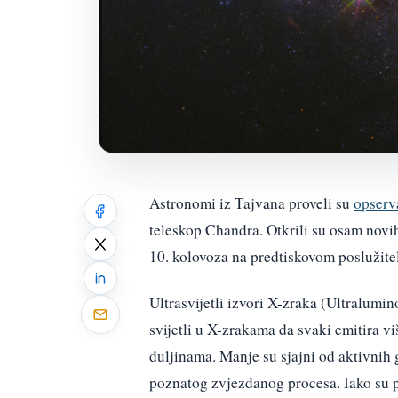
Astronomi iz Tajvana proveli su
opserv
teleskop Chandra. Otkrili su osam novih 
10. kolovoza na predtiskovom poslužitel
Ultrasvijetli izvori X-zraka (Ultralumi
svijetli u X-zrakama da svaki emitira v
duljinama. Manje su sjajni od aktivnih g
poznatog zvjezdanog procesa. Iako su 