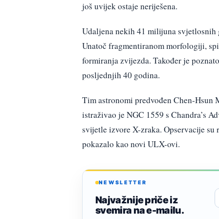
još uvijek ostaje neriješena.
Udaljena nekih 41 milijuna svjetlosnih
Unatoč fragmentiranom morfologiji, sp
formiranja zvijezda. Također je poznato
posljednjih 40 godina.
Tim astronomi predvođen Chen-Hsun M
istraživao je NGC 1559 s Chandra’s A
svijetle izvore X-zraka. Opservacije su 
pokazalo kao novi ULX-ovi.
NEWSLETTER
Najvažnije priče iz
svemira na e-mailu.