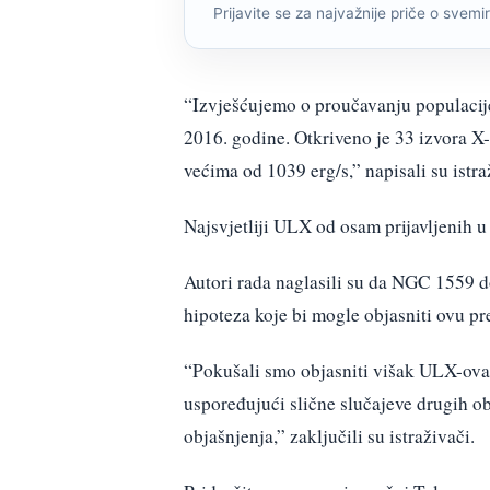
Prijavite se za najvažnije priče o svemiru
“Izvješćujemo o proučavanju populacij
2016. godine. Otkriveno je 33 izvora 
većima od 1039 erg/s,” napisali su istra
Najsvjetliji ULX od osam prijavljenih u
Autori rada naglasili su da NGC 1559
hipoteza koje bi mogle objasniti ovu pre
“Pokušali smo objasniti višak ULX-ova k
uspoređujući slične slučajeve drugih ob
objašnjenja,” zaključili su istraživači.