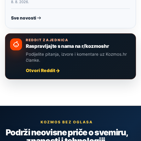
8. 8. 2026.
Sve novosti
REDDIT ZAJEDNICA
Raspravljajte s nama na r/kozmoshr
Podijelite pitanja, izvore i komentare uz Kozmos.hr
članke.
Otvori Reddit
KOZMOS BEZ OGLASA
Podrži neovisne priče o svemiru,
znanosti i tehnologiji.