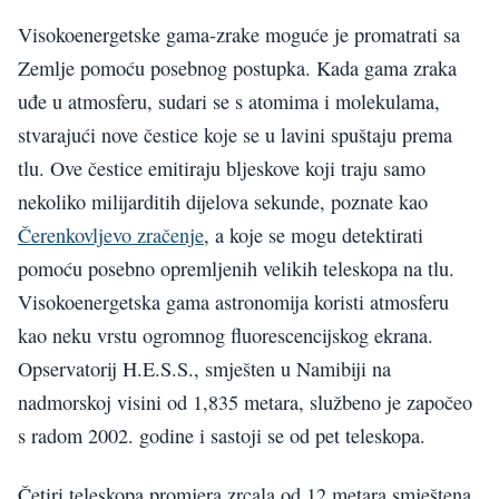
Visokoenergetske gama-zrake moguće je promatrati sa
Zemlje pomoću posebnog postupka. Kada gama zraka
uđe u atmosferu, sudari se s atomima i molekulama,
stvarajući nove čestice koje se u lavini spuštaju prema
tlu. Ove čestice emitiraju bljeskove koji traju samo
nekoliko milijarditih dijelova sekunde, poznate kao
Čerenkovljevo zračenje
, a koje se mogu detektirati
pomoću posebno opremljenih velikih teleskopa na tlu.
Visokoenergetska gama astronomija koristi atmosferu
kao neku vrstu ogromnog fluorescencijskog ekrana.
Opservatorij H.E.S.S., smješten u Namibiji na
nadmorskoj visini od 1,835 metara, službeno je započeo
s radom 2002. godine i sastoji se od pet teleskopa.
Četiri teleskopa promjera zrcala od 12 metara smještena