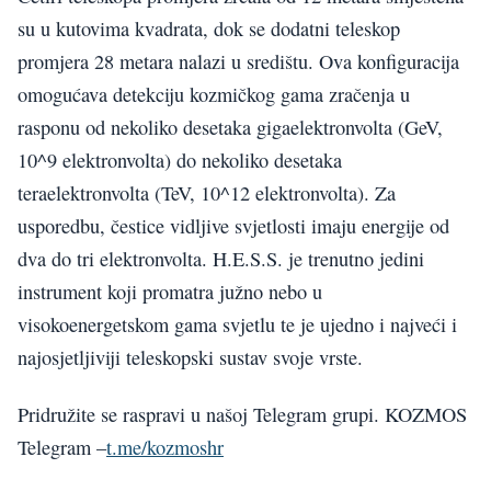
su u kutovima kvadrata, dok se dodatni teleskop
promjera 28 metara nalazi u središtu. Ova konfiguracija
omogućava detekciju kozmičkog gama zračenja u
rasponu od nekoliko desetaka gigaelektronvolta (GeV,
10^9 elektronvolta) do nekoliko desetaka
teraelektronvolta (TeV, 10^12 elektronvolta). Za
usporedbu, čestice vidljive svjetlosti imaju energije od
dva do tri elektronvolta. H.E.S.S. je trenutno jedini
instrument koji promatra južno nebo u
visokoenergetskom gama svjetlu te je ujedno i najveći i
najosjetljiviji teleskopski sustav svoje vrste.
Pridružite se raspravi u našoj Telegram grupi. KOZMOS
Telegram –
t.me/kozmoshr