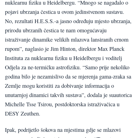
nuklearnu fiziku u Heidelbergu. “Mnogo se nagađalo o
pojavi ubrzanja čestica u ovom jedinstvenom sustavu.
No, rezultati H.E.S.S.-a jasno određuju mjesto ubrzanja,
prirodu ubrzanih čestica te nam omogućavaju
istraživanje dinamike velikih mlazova lansiranih crnom
rupom”, naglasio je Jim Hinton, direktor Max Planck
Instituta za nuklearnu fiziku u Heidelbergu i voditelj
Odjela za ne-termičku astrofiziku. “Samo prije nekoliko
godina bilo je nezamislivo da se mjerenja gama-zraka sa
Zemlje mogu koristiti za dobivanje informacija o
unutarnjoj dinamici takvih sustava”, dodala je suautorica
Michelle Tsse Tsirou, postdoktorska istraživačica u
DESY Zeuthen.
Ipak, podrijetlo šokova na mjestima gdje se mlazovi