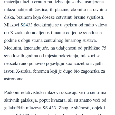
materija ulazi u crnu rupu, izbacuju se dva usmjerena
mlaza nabijenih čestica, ili plazme, okomito na ravninu
diska, brzinom koja doseže četvrtinu brzine svjetlosti.
Mlazovi
SS433
detektiraju se u spektru od radio valova
do X-zraka do udaljenosti manje od jedne svjetlosne
godine s obiju strana centralnog binarnog sustava.
Međutim, iznenađujuće, na udaljenosti od približno 75
svjetlosnih godina od mjesta pokretanja, mlazovi se
neočekivano ponovno pojavljuju kao izuzetno svijetli
izvori X-zraka, fenomen koji je dugo bio zagonetka za
astronome.
Podobni relativistički mlazovi uočavaju se i u centrima
aktivnih galaksija, poput kvazara, ali su znatno veći od
galaktičkih mlazova SS 433. Zbog te sličnosti, objekti