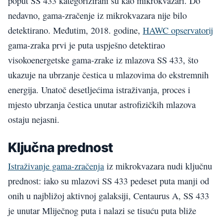
poput SS 433 kategorizirani su kao mikrokvazari. Do
nedavno, gama-zračenje iz mikrokvazara nije bilo
detektirano. Međutim, 2018. godine,
HAWC opservatorij
gama-zraka prvi je puta uspješno detektirao
visokoenergetske gama-zrake iz mlazova SS 433, što
ukazuje na ubrzanje čestica u mlazovima do ekstremnih
energija. Unatoč desetljećima istraživanja, proces i
mjesto ubrzanja čestica unutar astrofizičkih mlazova
ostaju nejasni.
Ključna prednost
Istraživanje gama-zračenja
iz mikrokvazara nudi ključnu
prednost: iako su mlazovi SS 433 pedeset puta manji od
onih u najbližoj aktivnoj galaksiji, Centaurus A, SS 433
je unutar Mliječnog puta i nalazi se tisuću puta bliže