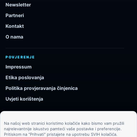
Newsletter
Partneri
Kontakt
O nama
POVJERENJE
Impressum
Etika poslovanja
Politika provjeravanja činjenica
Uvjeti korištenja
Na našoj web stranici koristimo kolačiće kako bismo vam pružili
© 2026 Kozmos.hr. Sva prava pridržana.
najrelevantnije iskustvo pamteći vaše postavke i preferencije.
Pritiskom na "Prihvati" pristajete na upotrebu SVIH kolačića.
Svemir, znanost, tehnologija i velike ideje za znatiželjne