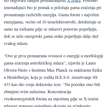
što odgovara ranijim promatranjima
X-zraka
. Posebno
iznenađujući bio je pomak u položaju gama-zračenja pri
promatranju različitih energija. Gama fotoni s najvišim
energijama, većim od 10 teraelektronvolti, detektiraju se
samo na točkama gdje se mlazovi ponovno pojavljuju,
dok se niže energetski gama zrake pojavljuju dalje duž
svakog mlaza.
“Ovo je prva promatrana ovisnost o energiji u morfologiji
gama-zračenja astrofizičkog mlaza”, izjavila je Laura
Olivera-Nieto s Instituta Max Planck za nuklearnu fiziku
u Heidelbergu, koja je vodila H.E.S.S. istraživanje SS
433 kao dio svoje doktorske teze. “Na početku smo bili
zbunjeni ovim nalazima. Koncentracija
visokoenergetskih fotona na mjestima gdje se X-zračni
mlazovi ponovno pojavljuju ukazuje na učinkovito