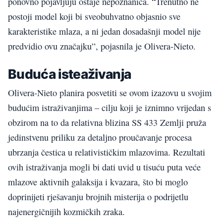
ponovno pojavljuju ostaje nepoznanica. “Trenutno ne
postoji model koji bi sveobuhvatno objasnio sve
karakteristike mlaza, a ni jedan dosadašnji model nije
predvidio ovu značajku”, pojasnila je Olivera-Nieto.
Buduća isteaživanja
Olivera-Nieto planira posvetiti se ovom izazovu u svojim
budućim istraživanjima – cilju koji je iznimno vrijedan s
obzirom na to da relativna blizina SS 433 Zemlji pruža
jedinstvenu priliku za detaljno proučavanje procesa
ubrzanja čestica u relativističkim mlazovima. Rezultati
ovih istraživanja mogli bi dati uvid u tisuću puta veće
mlazove aktivnih galaksija i kvazara, što bi moglo
doprinijeti rješavanju brojnih misterija o podrijetlu
najenergičnijih kozmičkih zraka.