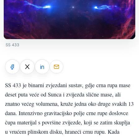
SS 433
SS 433 je binarni zvjezdani sustav, gdje crna rupa mase
deset puta veće od Sunca i zvijezda slične mase, ali
znatno većeg volumena, kruže jedna oko druge svakih 13
dana. Intenzivno gravitacijsko polje crne rupe doslovce
čupa materijal s površine zvijezde, koji se zatim skuplja
u vrućem plinskom disku, hraneći crnu rupu. Kada