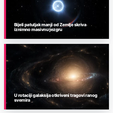
Bijeli patuljak manji od Zemlje skriva
iznimno masivnu jezgru
ASTRONOMIJA
U rotaciji galaksija otkriveni tragovi ranog
svemira