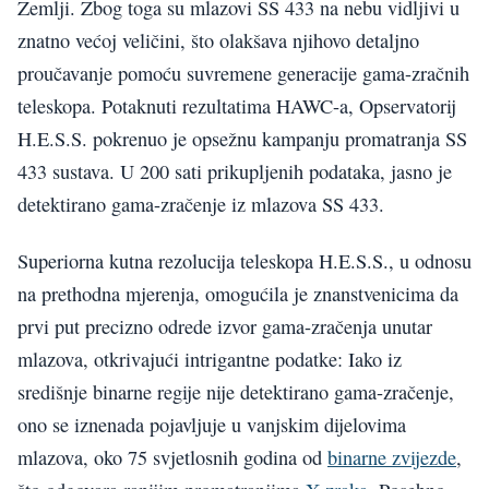
Zemlji. Zbog toga su mlazovi SS 433 na nebu vidljivi u
znatno većoj veličini, što olakšava njihovo detaljno
proučavanje pomoću suvremene generacije gama-zračnih
teleskopa. Potaknuti rezultatima HAWC-a, Opservatorij
H.E.S.S. pokrenuo je opsežnu kampanju promatranja SS
433 sustava. U 200 sati prikupljenih podataka, jasno je
detektirano gama-zračenje iz mlazova SS 433.
Superiorna kutna rezolucija teleskopa H.E.S.S., u odnosu
na prethodna mjerenja, omogućila je znanstvenicima da
prvi put precizno odrede izvor gama-zračenja unutar
mlazova, otkrivajući intrigantne podatke: Iako iz
središnje binarne regije nije detektirano gama-zračenje,
ono se iznenada pojavljuje u vanjskim dijelovima
mlazova, oko 75 svjetlosnih godina od
binarne zvijezde
,