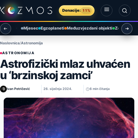
Preskoči na sadržaj
Donacije:
11%
Otvori izbornik
Otvori pretragu
Mjesec
Egzoplaneti
Međuzvjezdani objekti
Zemlja i ok
Naslovnica
Astronomija
ASTRONOMIJA
Astrofizički mlaz uhvaćen
u ‘brzinskoj zamci’
Ivan Petričević
26. siječnja 2024.
6 min čitanja