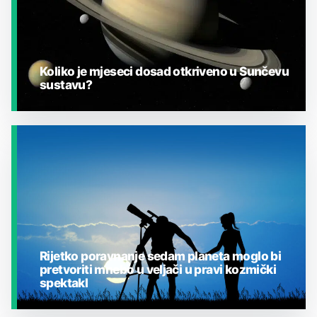
Koliko je mjeseci dosad otkriveno u Sunčevu
sustavu?
JESTE LI ZNALI?
Rijetko poravnanje sedam planeta moglo bi
pretvoriti mnebo u veljači u pravi kozmički
spektakl