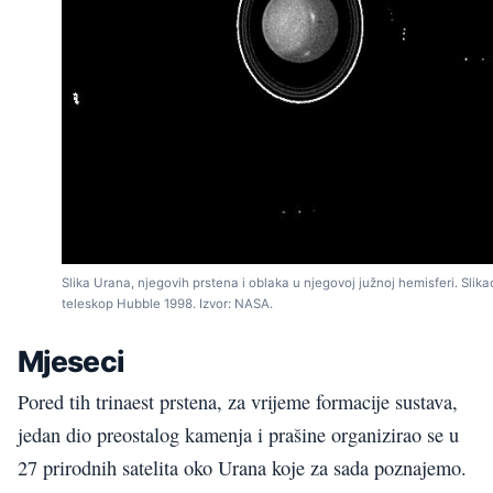
Slika Urana, njegovih prstena i oblaka u njegovoj južnoj hemisferi. Slika
teleskop Hubble 1998. Izvor: NASA.
Mjeseci
Pored tih trinaest prstena, za vrijeme formacije sustava,
jedan dio preostalog kamenja i prašine organizirao se u
27 prirodnih satelita oko Urana koje za sada poznajemo.