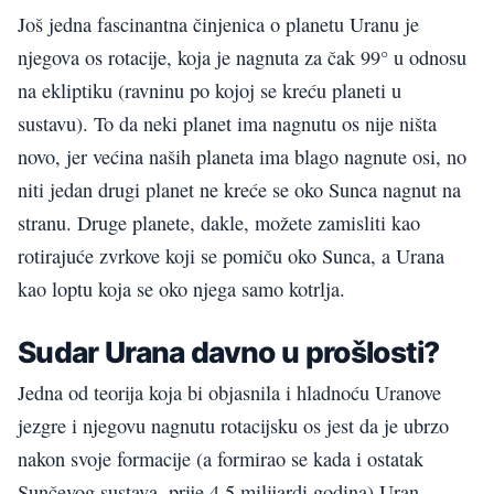
Još jedna fascinantna činjenica o planetu Uranu je
njegova os rotacije, koja je nagnuta za čak 99° u odnosu
na ekliptiku (ravninu po kojoj se kreću planeti u
sustavu). To da neki planet ima nagnutu os nije ništa
novo, jer većina naših planeta ima blago nagnute osi, no
niti jedan drugi planet ne kreće se oko Sunca nagnut na
stranu. Druge planete, dakle, možete zamisliti kao
rotirajuće zvrkove koji se pomiču oko Sunca, a Urana
kao loptu koja se oko njega samo kotrlja.
Sudar Urana davno u prošlosti?
Jedna od teorija koja bi objasnila i hladnoću Uranove
jezgre i njegovu nagnutu rotacijsku os jest da je ubrzo
nakon svoje formacije (a formirao se kada i ostatak
Sunčevog sustava, prije 4,5 milijardi godina) Uran