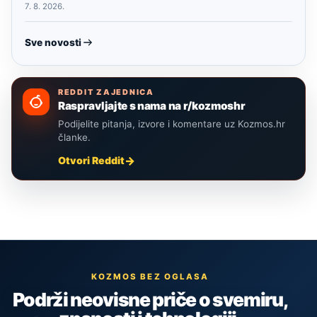
7. 8. 2026.
Sve novosti
REDDIT ZAJEDNICA
Raspravljajte s nama na r/kozmoshr
Podijelite pitanja, izvore i komentare uz Kozmos.hr
članke.
Otvori Reddit
KOZMOS BEZ OGLASA
Podrži neovisne priče o svemiru,