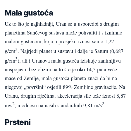
Mala gustoća
Uz to što je najhladniji, Uran se u usporedbi s drugim
planetima Sunčevog sustava može pohvaliti i s iznimno
malom gustoćom, koja u prosjeku iznosi samo 1,27
3
g/cm
. Najrjeđi planet u sustavu i dalje je Saturn (0,687
3
g/cm
), ali i Uranova mala gustoća iziskuje zanimljivu
nuspojavu: bez obzira na to što je oko 14,5 puta veće
mase od Zemlje, mala gustoća planeta znači da bi na
njegovoj „površini“ osjetili 89% Zemljine gravitacije. Na
Uranu, drugim riječima, akceleracija sile teže iznosi 8,87
2
2
m/s
, u odnosu na naših standardnih 9,81 m/s
.
Prsteni