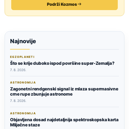
Podrži Kozmos
Najnovije
EGZOPLANETI
Što se krije duboko ispod površine super-Zemalja?
7. 8. 2026.
ASTRONOMIJA
Zagonetni rendgenski signal iz mlaza supermasivne
crne rupe zbunjuje astronome
7. 8. 2026.
ASTRONOMIJA
Objavljena dosad najdetaljnija spektroskopska karta
Mliječne staze