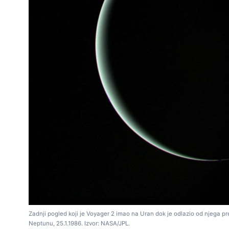
Zadnji pogled koji je Voyager 2 imao na Uran dok je odlazio od njega p
Neptunu, 25.1.1986. Izvor: NASA/JPL.