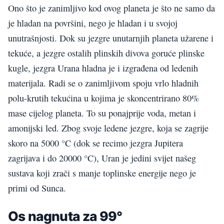
Ono što je zanimljivo kod ovog planeta je što ne samo da
je hladan na površini, nego je hladan i u svojoj
unutrašnjosti. Dok su jezgre unutarnjih planeta užarene i
tekuće, a jezgre ostalih plinskih divova goruće plinske
kugle, jezgra Urana hladna je i izgrađena od ledenih
materijala. Radi se o zanimljivom spoju vrlo hladnih
polu-krutih tekućina u kojima je skoncentrirano 80%
mase cijelog planeta. To su ponajprije voda, metan i
amonijski led. Zbog svoje ledene jezgre, koja se zagrije
skoro na 5000 °C (dok se recimo jezgra Jupitera
zagrijava i do 20000 °C), Uran je jedini svijet našeg
sustava koji zrači s manje toplinske energije nego je
primi od Sunca.
Os nagnuta za 99°