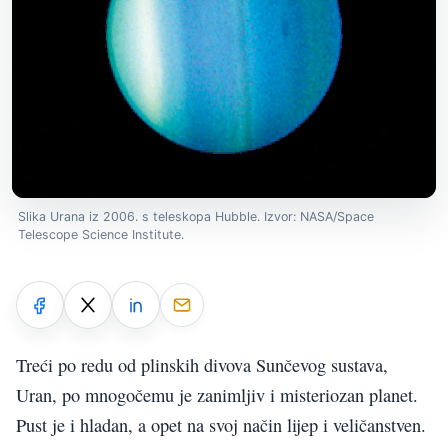
Slika Urana iz 2006. s teleskopa Hubble. Izvor: NASA/Space
Telescope Science Institute.
Treći po redu od plinskih divova Sunčevog sustava,
Uran, po mnogočemu je zanimljiv i misteriozan planet.
Pust je i hladan, a opet na svoj način lijep i veličanstven.