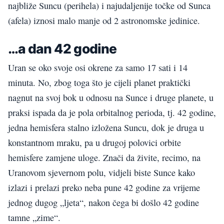
najbliže Suncu (perihela) i najudaljenije točke od Sunca
(afela) iznosi malo manje od 2 astronomske jedinice.
…a dan 42 godine
Uran se oko svoje osi okrene za samo 17 sati i 14
minuta. No, zbog toga što je cijeli planet praktički
nagnut na svoj bok u odnosu na Sunce i druge planete, u
praksi ispada da je pola orbitalnog perioda, tj. 42 godine,
jedna hemisfera stalno izložena Suncu, dok je druga u
konstantnom mraku, pa u drugoj polovici orbite
hemisfere zamjene uloge. Znači da živite, recimo, na
Uranovom sjevernom polu, vidjeli biste Sunce kako
izlazi i prelazi preko neba pune 42 godine za vrijeme
jednog dugog „ljeta“, nakon čega bi došlo 42 godine
tamne „zime“.