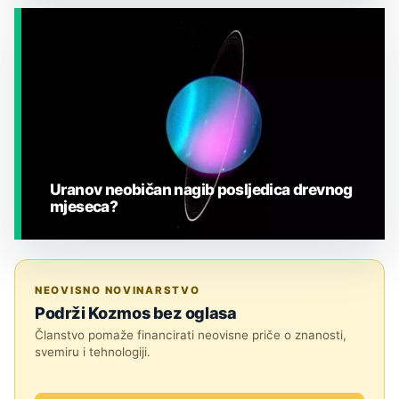
JESTE LI ZNALI?
Uranov neobičan nagib posljedica drevnog
mjeseca?
JESTE LI ZNALI?
NEOVISNO NOVINARSTVO
Podrži Kozmos bez oglasa
Članstvo pomaže financirati neovisne priče o znanosti,
svemiru i tehnologiji.