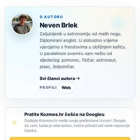
O AUTORU
Neven Brlek
Zaljubljenik u astronomiju od malih nogu.
Diplomirani anglist. U slobodno vrijeme
vjerojatno s frendovima u obližnjem kafiću.
U paralelnom svemiru sam nešto od
sljedećeg: pomorac, fizičar, astronaut,
pisac, željezničar.
Svi članci autora
Web
PROFILI
Pratite Kozmos.hr češće na Googleu
Dodajte Kozmos.hr među svoje preferirane izvore i Google
će vam, kada je relevantno, češće prikazivati naše najnovije
članke.