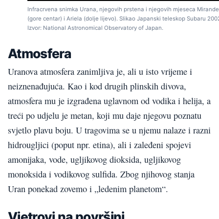
Infracrvena snimka Urana, njegovih prstena i njegovih mjeseca Mirande
(gore centar) i Ariela (dolje lijevo). Slikao Japanski teleskop Subaru 200
Izvor: National Astronomical Observatory of Japan.
Atmosfera
Uranova atmosfera zanimljiva je, ali u isto vrijeme i
neiznenađujuća. Kao i kod drugih plinskih divova,
atmosfera mu je izgrađena uglavnom od vodika i helija, a
treći po udjelu je metan, koji mu daje njegovu poznatu
svjetlo plavu boju. U tragovima se u njemu nalaze i razni
hidrougljici (poput npr. etina), ali i zaleđeni spojevi
amonijaka, vode, ugljikovog dioksida, ugljikovog
monoksida i vodikovog sulfida. Zbog njihovog stanja
Uran ponekad zovemo i „ledenim planetom“.
Vjetrovi na površini