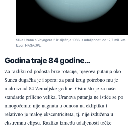
Slika Urana s Voyagera 2 iz siječnja 1986. s udaljenosti od 12,7 mil. km.
Izvor: NASA/JPL.
Godina traje 84 godine…
Za razliku od podosta brze rotacije, njegova putanja oko
Sunca dugačka je i spora: za puni krug potrebno mu je
malo iznad 84 Zemaljske godine. Osim što je za naše
standarde prilično velika, Uranova putanja ne ističe se po
mnogočemu: nije nagnuta u odnosu na ekliptiku i
relativno je malog ekscentriciteta, tj. nije izdužena u
ekstremnu elipsu. Razlika između udaljenosti točke