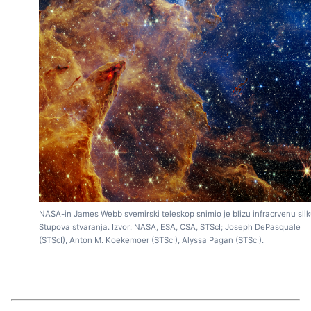
NASA-in James Webb svemirski teleskop snimio je blizu infracrvenu sli
Stupova stvaranja. Izvor: NASA, ESA, CSA, STScI; Joseph DePasquale
(STScI), Anton M. Koekemoer (STScI), Alyssa Pagan (STScI).