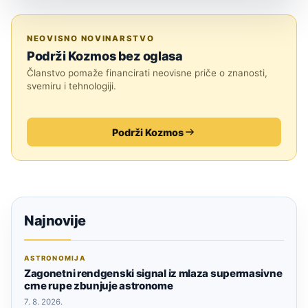
JESTE LI ZNALI?
NEOVISNO NOVINARSTVO
Podrži Kozmos bez oglasa
Članstvo pomaže financirati neovisne priče o znanosti,
svemiru i tehnologiji.
Podrži Kozmos
Najnovije
ASTRONOMIJA
Zagonetni rendgenski signal iz mlaza supermasivne
crne rupe zbunjuje astronome
7. 8. 2026.