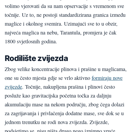
volimo vjerovati da su nam opservacije s vremenom sve
točnije. Uz to, ne postoji standardizirana granica između
maglice i okolnog svemira. Uzimajući sve to u obzir,
najveća maglica na nebu, Tarantula, promjera je čak
1800 svjetlosnih godina.
Rodilište zvijezda
Zbog velike koncentracije plinova i prašine u maglicama,
one su često mjesta gdje se vrlo aktivno
formiraju nove
zvijezde
. Točnije, nakupljena prašina i plinovi često
posluže kao gravitacijska početna točka za daljnju
akumulaciju mase na nekom području, zbog čega dolazi
za zagrijavanja i privlačenja dodatne mase, sve dok se u
jednom trenutku ne rodi nova zvijezda. Zvijezde,
podsjetimo se, nisu ništa drugo nego iznimno vruće