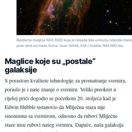
Bipolarna maglica NGC 6302 koja je nekada bila umiruća zvijezda mase
puta veće od mase Sunca. Izvor: NASA, ESA i Hubble SM4 ERO tim.
Maglice koje su „postale“
galaksije
S porastom kvalitete tehnologije za promatranje svemira,
poraslo je i naše znanje o svemiru. Veliki preokret u
cijeloj priči dogodio se početkom 20. stoljeća kad je
Edwin Hubble ustanovio da Mliječna staza nije
sinonimna sa svemirom, odnosno da rubovi Mliječne
staze nisu rubovi našeg svemira. Dapače, naša galaksija