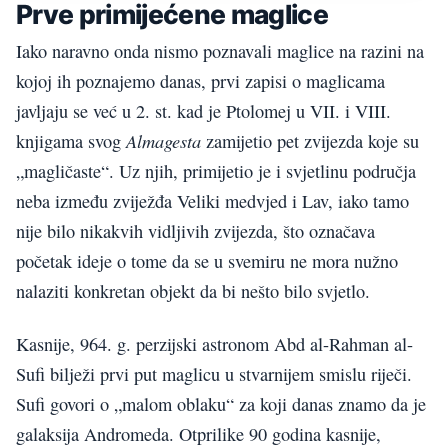
Prve primijećene maglice
Iako naravno onda nismo poznavali maglice na razini na
kojoj ih poznajemo danas, prvi zapisi o maglicama
javljaju se već u 2. st. kad je Ptolomej u VII. i VIII.
Almagesta
knjigama svog
zamijetio pet zvijezda koje su
„magličaste“. Uz njih, primijetio je i svjetlinu područja
neba između zviježđa Veliki medvjed i Lav, iako tamo
nije bilo nikakvih vidljivih zvijezda, što označava
početak ideje o tome da se u svemiru ne mora nužno
nalaziti konkretan objekt da bi nešto bilo svjetlo.
Kasnije, 964. g. perzijski astronom Abd al-Rahman al-
Sufi bilježi prvi put maglicu u stvarnijem smislu riječi.
Sufi govori o „malom oblaku“ za koji danas znamo da je
galaksija Andromeda. Otprilike 90 godina kasnije,