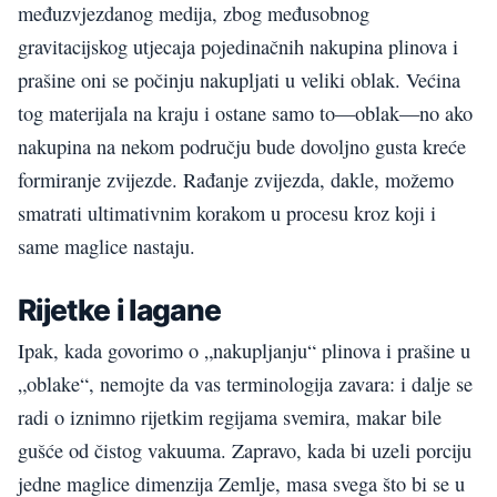
međuzvjezdanog medija, zbog međusobnog
gravitacijskog utjecaja pojedinačnih nakupina plinova i
prašine oni se počinju nakupljati u veliki oblak. Većina
tog materijala na kraju i ostane samo to—oblak—no ako
nakupina na nekom području bude dovoljno gusta kreće
formiranje zvijezde. Rađanje zvijezda, dakle, možemo
smatrati ultimativnim korakom u procesu kroz koji i
same maglice nastaju.
Rijetke i lagane
Ipak, kada govorimo o „nakupljanju“ plinova i prašine u
„oblake“, nemojte da vas terminologija zavara: i dalje se
radi o iznimno rijetkim regijama svemira, makar bile
gušće od čistog vakuuma. Zapravo, kada bi uzeli porciju
jedne maglice dimenzija Zemlje, masa svega što bi se u