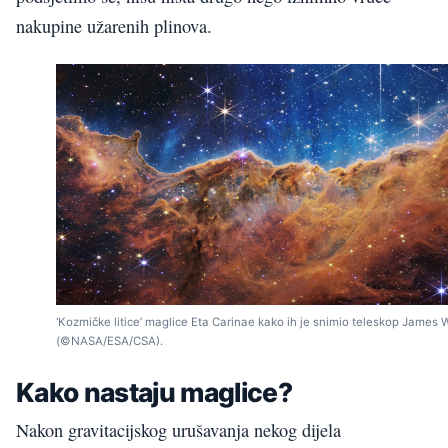
nakupine užarenih plinova.
‘Kozmičke litice’ maglice Eta Carinae kako ih je snimio teleskop James
(©NASA/ESA/CSA).
Kako nastaju maglice?
Nakon gravitacijskog urušavanja nekog dijela