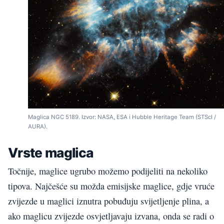
Maglica NGC 5189. Izvor: NASA, ESA i Hubble Heritage Team (STScI /
AURA).
Vrste maglica
Točnije, maglice ugrubo možemo podijeliti na nekoliko
tipova. Najčešće su možda emisijske maglice, gdje vruće
zvijezde u maglici iznutra pobuđuju svijetljenje plina, a
ako maglicu zvijezde osvjetljavaju izvana, onda se radi o