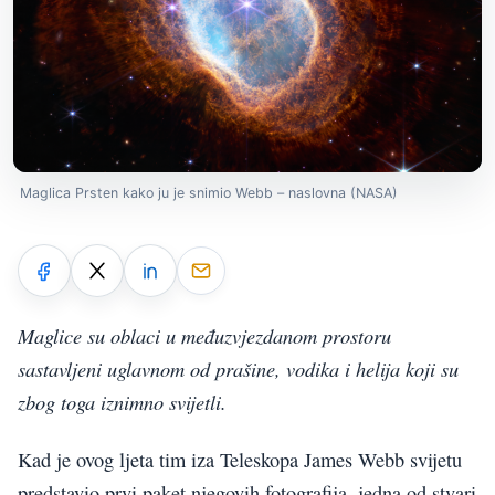
Maglica Prsten kako ju je snimio Webb – naslovna (NASA)
Maglice su oblaci u međuzvjezdanom prostoru
sastavljeni uglavnom od prašine, vodika i helija koji su
zbog toga iznimno svijetli.
Kad je ovog ljeta tim iza Teleskopa James Webb svijetu
predstavio prvi paket njegovih fotografija, jedna od stvari