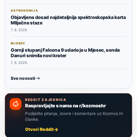
ASTRONOMIJA
Objavljena dosad najdetaljnija spektroskopska karta
Mliječne staze
7. 8. 2026.
MJESEC
Gornji stupanj Falcona 9 udario je u Mjesec, sonda
Danuri snimila novi krater
7. 8. 2026.
Sve novosti
REDDIT ZAJEDNICA
Raspravljajte s nama na r/kozmoshr
Podijelite pitanja, izvore i komentare uz Kozmos.hr
članke.
Otvori Reddit