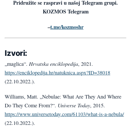
Pridružite se raspravi u našoj Telegram grupi.
KOZMOS Telegram
–
t.me/kozmoshr
Izvori:
Hrvatska enciklopedija
„maglica“.
, 2021.
https://enciklopedija.hr/natuknica.aspx?ID=38018
(22.10.2022.).
Williams, Matt. „Nebulae: What Are They And Where
Universe Today
Do They Come From?“.
, 2015.
https://www.universetoday.com/61103/what-is-a-nebula/
(22.10.2022.).