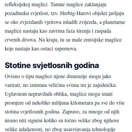
refleksijskoj maglici. Tamne maglice zaklanjaju
pozadinsku svjetlost, tzv. Herbig-Harovi objekti javljaju
se oko zvjezdanih vjetrova mladih zvijezda, a planetarne
maglice nastaju kao završna faza širenja i raspada
crvenih divova. Na kraju, tu su male emisijske maglice
koje nastaju kao ostaci supernova.
Stotine svjetlosnih godina
Ovisno o tipu maglice njene dimenzije mogu jako
varirati, no iznimna veličina svima im je zajednička.
Uglavnom nepravilnih oblika, maglice mogu imati
promjere od nekoliko milijuna kilometara pa sve do više
stotina svjetlosnih godina. Zapravo, za mnoge od njih
nismo niti sigurni koliko su točno velike zbog njihove
velike udaljenosti, no zbog usavršavanja tehnologije