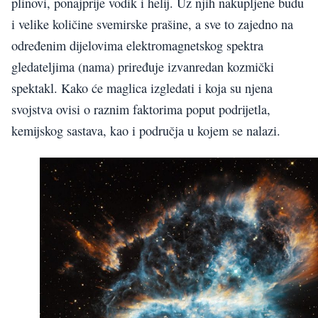
plinovi, ponajprije vodik i helij. Uz njih nakupljene budu
i velike količine svemirske prašine, a sve to zajedno na
određenim dijelovima elektromagnetskog spektra
gledateljima (nama) priređuje izvanredan kozmički
spektakl. Kako će maglica izgledati i koja su njena
svojstva ovisi o raznim faktorima poput podrijetla,
kemijskog sastava, kao i područja u kojem se nalazi.