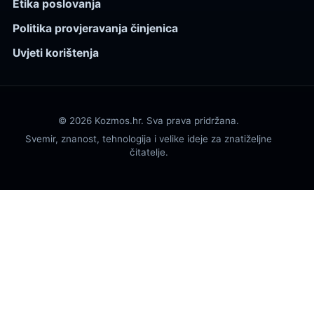
Etika poslovanja
Politika provjeravanja činjenica
Uvjeti korištenja
© 2026 Kozmos.hr. Sva prava pridržana.
Svemir, znanost, tehnologija i velike ideje za znatiželjne
čitatelje.