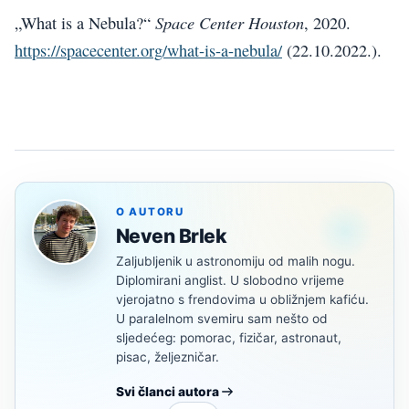
Space Center Houston
„What is a Nebula?“
, 2020.
https://spacecenter.org/what-is-a-nebula/
(22.10.2022.).
O AUTORU
Neven Brlek
Zaljubljenik u astronomiju od malih nogu.
Diplomirani anglist. U slobodno vrijeme
vjerojatno s frendovima u obližnjem kafiću.
U paralelnom svemiru sam nešto od
sljedećeg: pomorac, fizičar, astronaut,
pisac, željezničar.
Svi članci autora