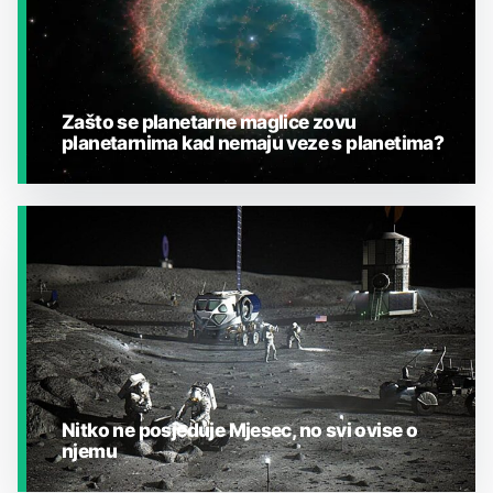
Zašto se planetarne maglice zovu
planetarnima kad nemaju veze s planetima?
JESTE LI ZNALI?
Nitko ne posjeduje Mjesec, no svi ovise o
njemu