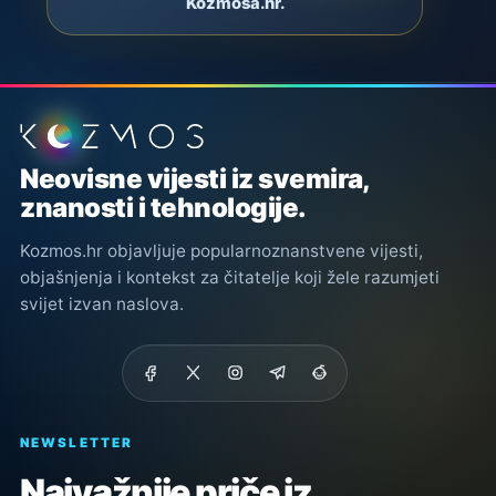
Kozmosa.hr.
Podnožje stranice
Neovisne vijesti iz svemira,
znanosti i tehnologije.
Kozmos.hr objavljuje popularnoznanstvene vijesti,
objašnjenja i kontekst za čitatelje koji žele razumjeti
svijet izvan naslova.
NEWSLETTER
Najvažnije priče iz