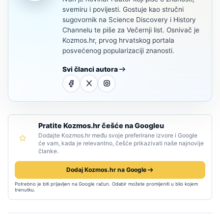
svemiru i povijesti. Gostuje kao stručni
sugovornik na Science Discovery i History
Channelu te piše za Večernji list. Osnivač je
Kozmos.hr, prvog hrvatskog portala
posvećenog popularizaciji znanosti.
Svi članci autora
Pratite Kozmos.hr češće na Googleu
Dodajte Kozmos.hr među svoje preferirane izvore i Google
će vam, kada je relevantno, češće prikazivati naše najnovije
članke.
Dodaj Kozmos.hr na Google
Potrebno je biti prijavljen na Google račun. Odabir možete promijeniti u bilo kojem
trenutku.