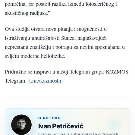
pomrčina, jer postoji razlika između fotosferičnog i
akustičnog radijusa.”
Ova studija otvara nova pitanja i mogućnosti u
istraživanju unutrašnjosti Sunca, naglašavajući
neprestanu znatiželju i potragu za novim spoznajama u
svijetu moderne heliofizike.
Pridružite se raspravi u našoj Telegram grupi. KOZMOS
Telegram –
t.me/kozmoshr
O AUTORU
Ivan Petričević
Ivan je novinar i autor koji piše o znanosti,