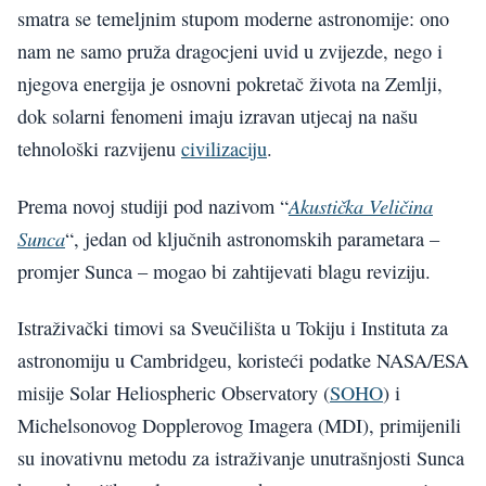
smatra se temeljnim stupom moderne astronomije: ono
nam ne samo pruža dragocjeni uvid u zvijezde, nego i
njegova energija je osnovni pokretač života na Zemlji,
dok solarni fenomeni imaju izravan utjecaj na našu
tehnološki razvijenu
civilizaciju
.
Akustička Veličina
Prema novoj studiji pod nazivom “
Sunca
“, jedan od ključnih astronomskih parametara –
promjer Sunca – mogao bi zahtijevati blagu reviziju.
Istraživački timovi sa Sveučilišta u Tokiju i Instituta za
astronomiju u Cambridgeu, koristeći podatke NASA/ESA
misije Solar Heliospheric Observatory (
SOHO
) i
Michelsonovog Dopplerovog Imagera (MDI), primijenili
su inovativnu metodu za istraživanje unutrašnjosti Sunca