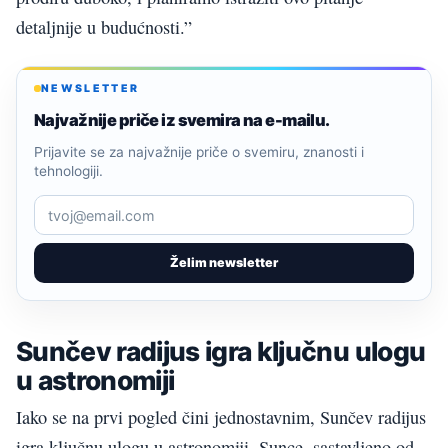
detaljnije u budućnosti.”
NEWSLETTER
Najvažnije priče iz svemira na e-mailu.
Prijavite se za najvažnije priče o svemiru, znanosti i
tehnologiji.
Želim newsletter
Sunčev radijus igra ključnu ulogu
u astronomiji
Iako se na prvi pogled čini jednostavnim, Sunčev radijus
igra ključnu ulogu u astronomiji. Sunce, sastavljeno od