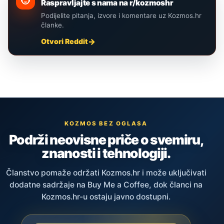
Raspravljajte s nama na r/kozmoshr
Podijelite pitanja, izvore i komentare uz Kozmos.hr
članke.
Otvori Reddit
KOZMOS BEZ OGLASA
Podrži neovisne priče o svemiru,
znanosti i tehnologiji.
Članstvo pomaže održati Kozmos.hr i može uključivati
dodatne sadržaje na Buy Me a Coffee, dok članci na
Kozmos.hr-u ostaju javno dostupni.