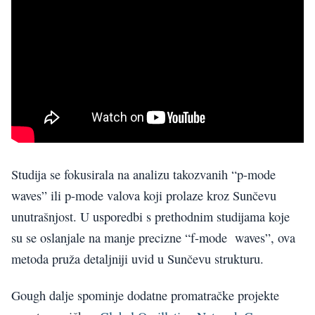
Studija se fokusirala na analizu takozvanih “p-mode
waves” ili p-mode valova koji prolaze kroz Sunčevu
unutrašnjost. U usporedbi s prethodnim studijama koje
su se oslanjale na manje precizne “f-mode waves”, ova
metoda pruža detaljniji uvid u Sunčevu strukturu.
Gough dalje spominje dodatne promatračke projekte