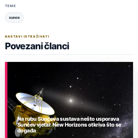
TEME
sunce
NASTAVI ISTRAŽIVATI
Povezani članci
Na rubu Sunčeva sustava nešto usporava
Sunčev vjetar. New Horizons otkriva što se
događa