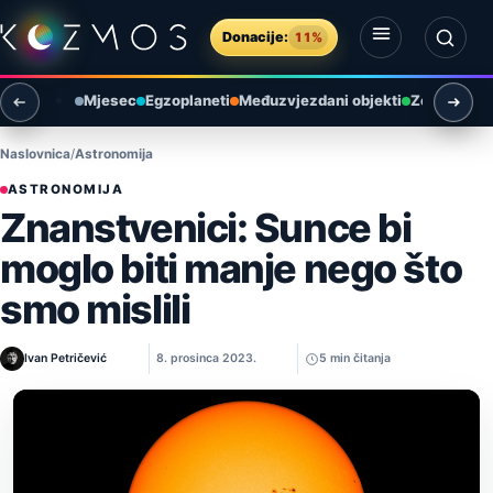
Preskoči na sadržaj
Donacije:
11%
Otvori izbornik
Otvori pretragu
Mjesec
Egzoplaneti
Međuzvjezdani objekti
Zemlja i ok
Naslovnica
Astronomija
ASTRONOMIJA
Znanstvenici: Sunce bi
moglo biti manje nego što
smo mislili
Ivan Petričević
8. prosinca 2023.
5 min čitanja