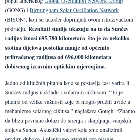
poput američkog
Global Oscillation Network Group
(GONG) i
Birmingham Solar Oscillation Network
(BISON), koji su također doprinijeli ovom istraživačkom
Rezultati studije ukazuju na to da Sunčev
području.
radijus iznosi 695,780 kilometara
što je za nekoliko
,
stotina dijelova postotka manje od općenito
prihvaćenog radijusa od 696,000 kilometara
dobivenog izravnim optičkim mjerenjima
.
Jedno od ključnih pitanja koje se postavlja jest varira li
Sunčev radijus u skladu s solarnim ciklusom. “To je
pitanje od velike važnosti koje bi moglo pružiti uvide u
mehanizme solarnog ciklusa,” naglašava Gough. “Znamo
da blizu površine dolazi do širenja i skupljanja vanjskih
slojeva Sunca. Akustički valovi koje smo analizirali
prodiru duboko, i planiramo istražiti ovo pitanje