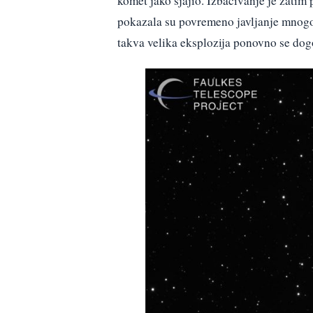
komet jako sjajio. Izbacivanje je zatim
pokazala su povremeno javljanje mnogo 
takva velika eksplozija ponovno se dog