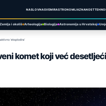
NASLOVNA
SVEMIR
ASTRONOMIJA
ZNANOST
TEHNO
Zemlja i okoliš
Arheologija
Biologija
Astronomija u Hrvatskoj
Umje
aktivno ‘eksplodira’
veni komet koji već desetlje