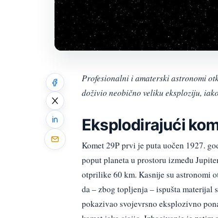
Profesionalni i amaterski astronomi 
doživio neobično veliku eksploziju, iako
Eksplodirajući ko
Komet 29P prvi je puta uočen 1927. god
poput planeta u prostoru između Jupiter
otprilike 60 km. Kasnije su astronomi o
da – zbog topljenja – ispušta materijal
pokazivao svojevrsno eksplozivno ponaša