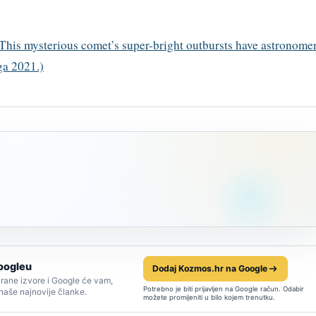
 This mysterious comet’s super-bright outbursts have astronome
ga 2021.)
oogleu
Dodaj Kozmos.hr na Google
rane izvore i Google će vam,
Potrebno je biti prijavljen na Google račun. Odabir
 naše najnovije članke.
možete promijeniti u bilo kojem trenutku.