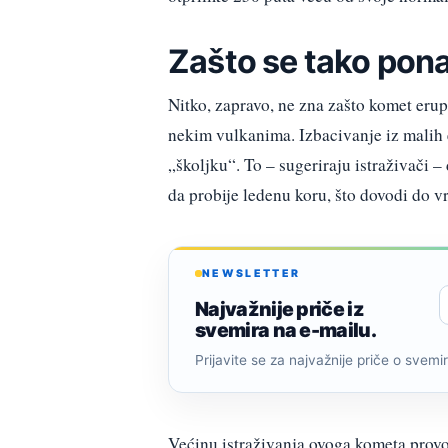
Zašto se tako pon
Nitko, zapravo, ne zna zašto komet erupt
nekim vulkanima. Izbacivanje iz malih 
„školjku“. To – sugeriraju istraživači –
da probije ledenu koru, što dovodi do vr
NEWSLETTER
Najvažnije priče iz
svemira na e-mailu.
Prijavite se za najvažnije priče o svemiru
Većinu istraživanja ovoga kometa provo