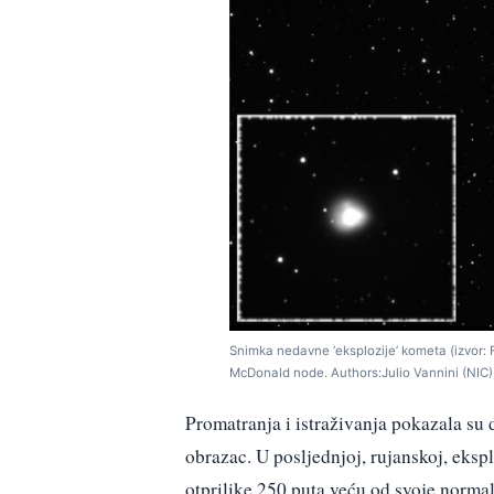
Snimka nedavne ‘eksplozije’ kometa (izvor:
McDonald node. Authors:Julio Vannini (NIC)
Promatranja i istraživanja pokazala su d
obrazac. U posljednjoj, rujanskoj, eksplo
otprilike 250 puta veću od svoje normal