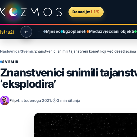
Preskoči na sadržaj
Donacije:
11%
Istraži
Mjesec
Egzoplaneti
Međuzvjezdani objekti
Naslovnica
Svemir
Znanstvenici snimili tajanstveni komet koji već desetljećima 
SVEMIR
Znanstvenici snimili tajanst
‘eksplodira’
Filip
4. studenoga 2021.
3 min čitanja