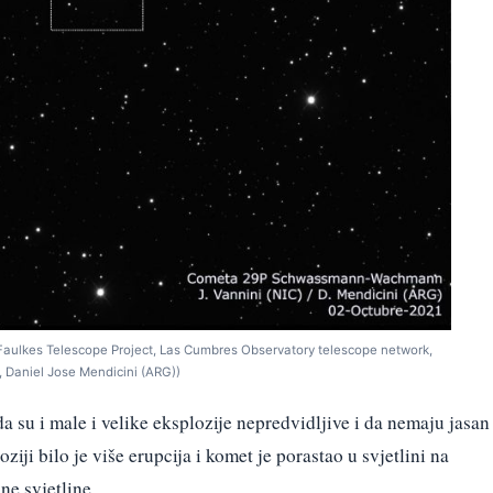
 Faulkes Telescope Project, Las Cumbres Observatory telescope network,
, Daniel Jose Mendicini (ARG))
a su i male i velike eksplozije nepredvidljive i da nemaju jasan
ziji bilo je više erupcija i komet je porastao u svjetlini na
ne svjetline.