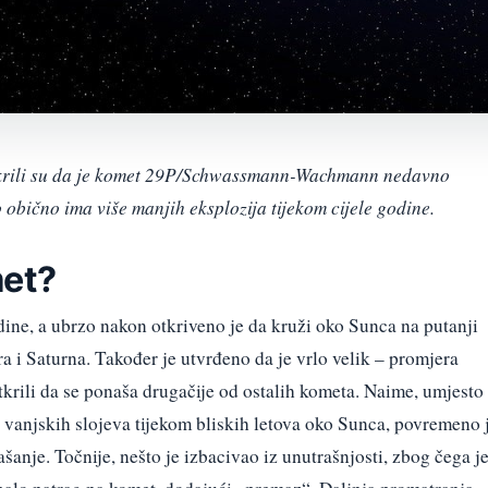
otkrili su da je komet 29P/Schwassmann-Wachmann nedavno
 obično ima više manjih eksplozija tijekom cijele godine.
met?
ine, a ubrzo nakon otkriveno je da kruži oko Sunca na putanji
a i Saturna. Također je utvrđeno da je vrlo velik – promjera
tkrili da se ponaša drugačije od ostalih kometa. Naime, umjesto
 s vanjskih slojeva tijekom bliskih letova oko Sunca, povremeno 
nje. Točnije, nešto je izbacivao iz unutrašnjosti, zbog čega j