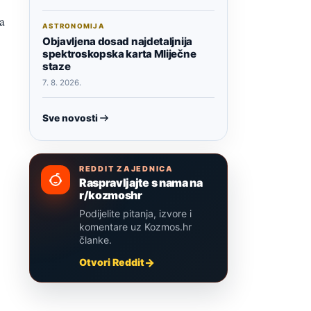
a
ASTRONOMIJA
Objavljena dosad najdetaljnija
spektroskopska karta Mliječne
staze
7. 8. 2026.
Sve novosti
REDDIT ZAJEDNICA
Raspravljajte s nama na
r/kozmoshr
Podijelite pitanja, izvore i
komentare uz Kozmos.hr
članke.
Otvori Reddit