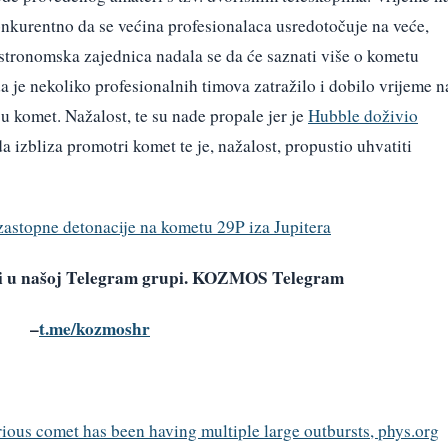
onkurentno da se većina profesionalaca usredotočuje na veće,
stronomska zajednica nadala se da će saznati više o kometu
a je nekoliko profesionalnih timova zatražilo i dobilo vrijeme n
 komet. Nažalost, te su nade propale jer je
Hubble doživio
 da izbliza promotri komet te je, nažalost, propustio uhvatiti
uzastopne detonacije na kometu 29P iza Jupitera
avi u našoj Telegram grupi. KOZMOS Telegram
–
t.me/kozmoshr
ious comet has been having multiple large outbursts, phys.org