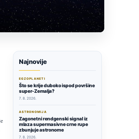
Najnovije
EGZOPLANETI
Što se krije duboko ispod površine
super-Zemalja?
7. 8. 2026.
ASTRONOMIJA
Zagonetni rendgenski signal iz
je
mlaza supermasivne crne rupe
e
zbunjuje astronome
7. 8. 2026.