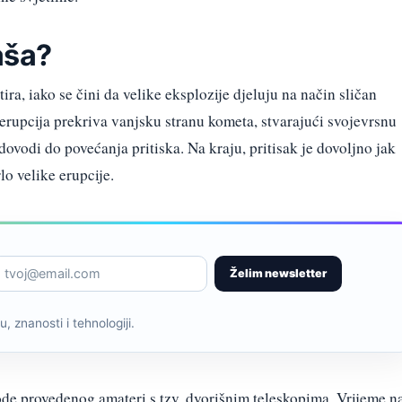
aša?
ira, iako se čini da velike eksplozije djeluju na način sličan
erupcija prekriva vanjsku stranu kometa, stvarajući svojevrsnu
 dovodi do povećanja pritiska. Na kraju, pritisak je dovoljno jak
lo velike erupcije.
Želim newsletter
, znanosti i tehnologiji.
de provedenog amateri s tzv. dvorišnim teleskopima. Vrijeme n