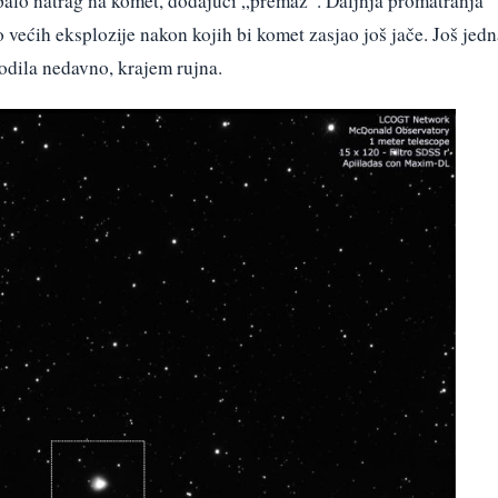
 palo natrag na komet, dodajući „premaz“. Daljnja promatranja
većih eksplozije nakon kojih bi komet zasjao još jače. Još jedn
odila nedavno, krajem rujna.