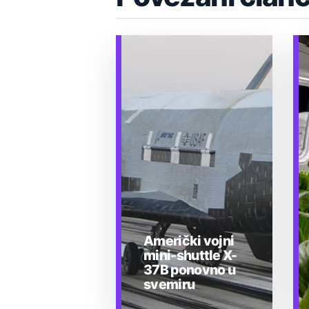
Američki vojni
mini-shuttle X-
37B ponovno u
svemiru