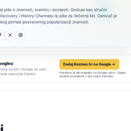
oji piše o znanosti, svemiru i povijesti. Gostuje kao stručni
scovery i History Channelu te piše za Večernji list. Osnivač je
kog portala posvećenog popularizaciji znanosti.
oogleu
Dodaj Kozmos.hr na Google
rane izvore i Google će vam,
Potrebno je biti prijavljen na Google račun. Odabir
 naše najnovije članke.
možete promijeniti u bilo kojem trenutku.
i