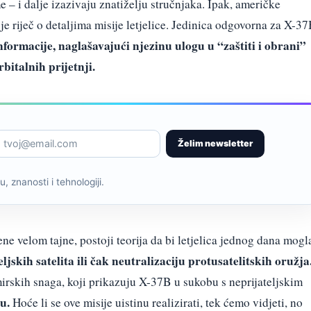
– i dalje izazivaju znatiželju stručnjaka. Ipak, američke
e riječ o detaljima misije letjelice. Jedinica odgovorna za X-37
formacije, naglašavajući njezinu ulogu u “zaštiti i obrani”
bitalnih prijetnji.
Želim newsletter
, znanosti i tehnologiji.
e velom tajne, postoji teorija da bi letjelica jednog dana mogl
ljskih satelita ili čak neutralizaciju protusatelitskih oružja
irskih snaga, koji prikazuju X-37B u sukobu s neprijateljskim
u.
Hoće li se ove misije uistinu realizirati, tek ćemo vidjeti, no