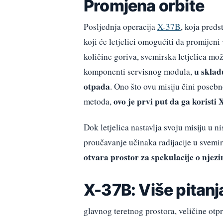
Promjena orbite
Posljednja operacija
X-37B
, koja pred
koji će letjelici omogućiti da promijen
količine goriva, svemirska letjelica mo
u skla
komponenti servisnog modula,
otpada
. Ono što ovu misiju čini posebn
ovo je prvi put da ga koristi 
metoda,
Dok letjelica nastavlja svoju misiju u n
proučavanje učinaka radijacije u svemir
otvara prostor za spekulacije o njezi
X-37B: Više pitan
glavnog teretnog prostora, veličine otp