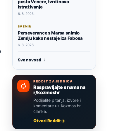
posto Venere, tvrdi novo
istraživanje
6. 8. 2026.
SVEMIR
Perseverance s Marsa snimio
Zemlju kako nestaje iza Fobosa
6. 8. 2026.
a
Sve novosti
REDDIT ZAJEDNICA
Raspravljajte s nama na
r/kozmoshr
Podijelite pitanja, izvore i
komentare uz Kozmos.hr
članke.
Otvori Reddit