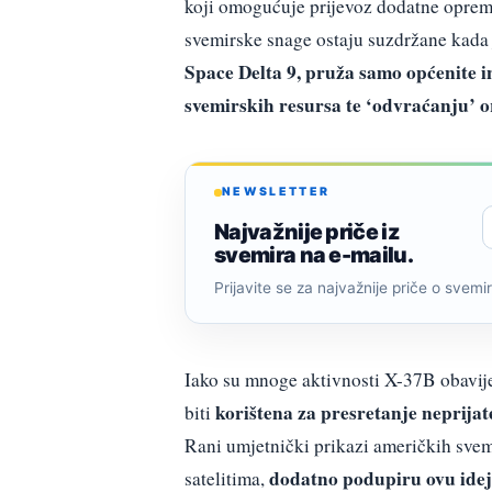
koji omogućuje prijevoz dodatne opreme 
svemirske snage ostaju suzdržane kada j
Space Delta 9, pruža samo općenite in
svemirskih resursa te ‘odvraćanju’ or
NEWSLETTER
Najvažnije priče iz
svemira na e-mailu.
Prijavite se za najvažnije priče o svemiru
Iako su mnoge aktivnosti X-37B obavijen
korištena za presretanje neprijate
biti
Rani umjetnički prikazi američkih svem
dodatno podupiru ovu idej
satelitima,