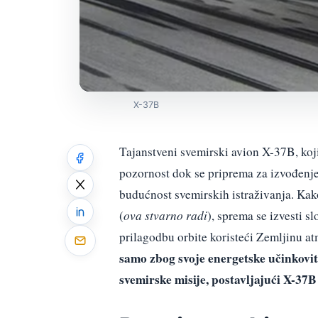
X-37B
Tajanstveni svemirski avion X-37B, koj
pozornost dok se priprema za izvođenj
budućnost svemirskih istraživanja. Kak
(
ova stvarno radi
), sprema se izvesti 
prilagodbu orbite koristeći Zemljinu a
samo zbog svoje energetske učinkovit
svemirske misije, postavljajući X-37