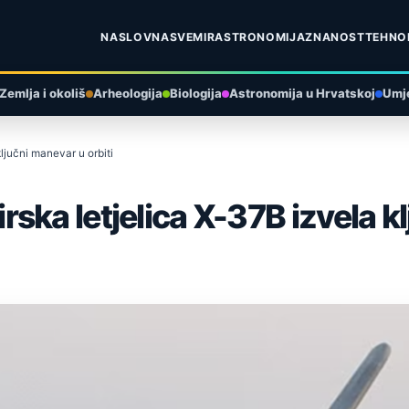
NASLOVNA
SVEMIR
ASTRONOMIJA
ZNANOST
TEHNO
Zemlja i okoliš
Arheologija
Biologija
Astronomija u Hrvatskoj
Umje
ljučni manevar u orbiti
ka letjelica X-37B izvela kl