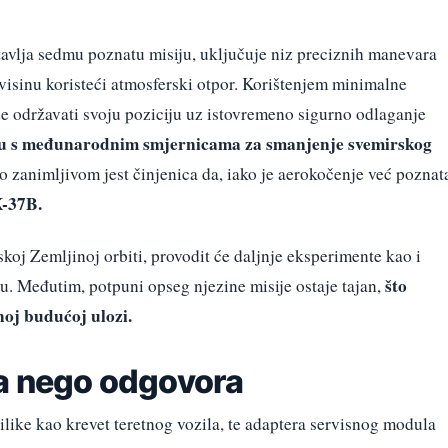
stavlja sedmu poznatu misiju, uključuje niz preciznih manevara
i visinu koristeći atmosferski otpor. Korištenjem minimalne
že održavati svoju poziciju uz istovremeno sigurno odlaganje
du s međunarodnim smjernicama za smanjenje svemirskog
o zanimljivom jest činjenica da, iako je aerokočenje već poznat
X-37B.
iskoj Zemljinoj orbiti, provodit će daljnje eksperimente kao i
što
u. Međutim, potpuni opseg njezine misije ostaje tajan,
noj budućoj ulozi.
ja nego odgovora
rilike kao krevet teretnog vozila, te adaptera servisnog modula