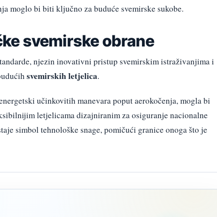
ja moglo bi biti ključno za buduće svemirske sukobe.
ke svemirske obrane
tandarde, njezin inovativni pristup svemirskim istraživanjima i
svemirskih letjelica
 budućih
.
 energetski učinkovitih manevara poput aerokočenja, mogla bi
leksibilnijim letjelicama dizajniranim za osiguranje nacionalne
staje simbol tehnološke snage, pomičući granice onoga što je