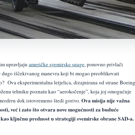
im upravljaju
američke svemirske snage
, ponovno privlači
e dugo iščekivanog manevra koji bi mogao preoblikovati
o? Ova eksperimentalna letjelica, dizajnirana od strane Boein
složenu tehniku poznatu kao “aerokočenje”, koja joj omogućuje
Ova misija nije važna
tmosferu dok istovremeno štedi gorivo.
osti, već i zato što otvara nove mogućnosti za buduće
B kao ključnu prednost u strategiji svemirske obrane SAD-a.