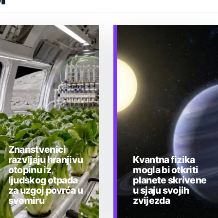
Znanstvenici
razvijaju hranjivu
Kvantna fizika
otopinu iz
mogla bi otkriti
ljudskog otpada
planete skrivene
za uzgoj povrća u
u sjaju svojih
svemiru
zvijezda