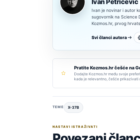
Ivan Petričević
Ivan je novinar i autor k
sugovornik na Science Di
Kozmos.hr, prvog hrvats
Svi članci autora
Pratite Kozmos.hr češće na G
Dodajte Kozmos.hr među svoje preferi
kada je relevantno, češće prikazivati
TEME
X-37B
NASTAVI ISTRAŽIVATI
Povezani članc