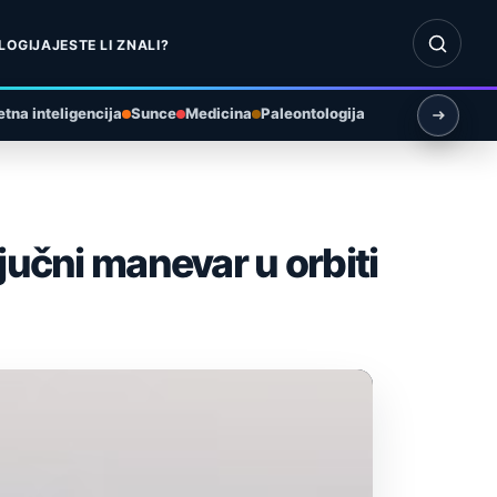
Otvori pr
LOGIJA
JESTE LI ZNALI?
tna inteligencija
Sunce
Medicina
Paleontologija
jučni manevar u orbiti