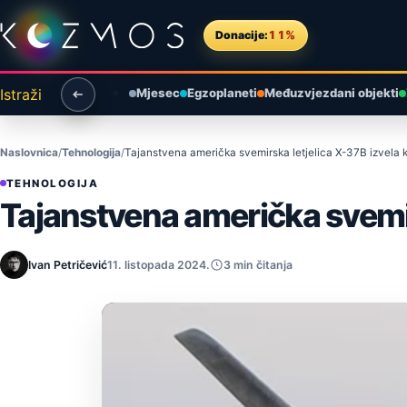
Preskoči na sadržaj
Donacije:
11%
Istraži
Mjesec
Egzoplaneti
Međuzvjezdani objekti
Naslovnica
Tehnologija
Tajanstvena američka svemirska letjelica X-37B izvela k
TEHNOLOGIJA
Tajanstvena američka svemirs
Ivan Petričević
11. listopada 2024.
3 min čitanja