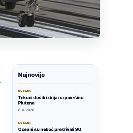
Najnovije
ga
SVEMIR
Tekući dušik izbija na površinu
Plutona
6. 8. 2026.
SVEMIR
Oceani su nekoć prekrivali 90