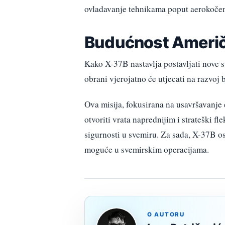
ovladavanje tehnikama poput aerokočen
Budućnost Američ
Kako X-37B nastavlja postavljati nove s
obrani vjerojatno će utjecati na razvoj
Ova misija, fokusirana na usavršavanje
otvoriti vrata naprednijim i strateški f
sigurnosti u svemiru. Za sada, X-37B o
moguće u svemirskim operacijama.
O AUTORU