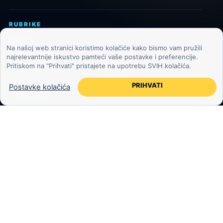
RUBRIKE
Svemir
Na našoj web stranici koristimo kolačiće kako bismo vam pružili
najrelevantnije iskustvo pamteći vaše postavke i preferencije.
Astronomija
Pritiskom na "Prihvati" pristajete na upotrebu SVIH kolačića.
Znanost
PRIHVATI
Postavke kolačića
Tehnologija
Jeste li znali?
Međuzvjezdani objekti
Mjesec
Egzoplaneti
Zemlja i okoliš
KOZMOS.HR