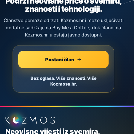
Podrži neovisne priče o svemiru,
znanosti i tehnologiji.
Članstvo pomaže održati Kozmos.hr i može uključivati
dodatne sadržaje na Buy Me a Coffee, dok članci na
Kozmos.hr-u ostaju javno dostupni.
Postani član
Bez oglasa. Više znanosti. Više
Kozmosa.hr.
Podnožje stranice
Neovisne vijesti iz svemira,