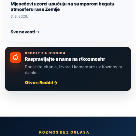
Mjesečevi uzorci upućuju na sumporom bogatu
atmosferu rane Zemlje
3. 8. 2026.
Sve novosti
REDDIT ZAJEDNICA
Raspravljajte s nama na r/kozmoshr
Podijelite pitanja, izvore i komentare uz Kozmos.hr
članke.
Otvori Reddit
KOZMOS BEZ OGLASA