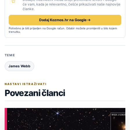
će vam, kada je relevantno, češće prikazivati naše najnovije
članke.
Dodaj Kozmos.hr na Google
Potrebno je biti prijavljen na Google račun. Odabir možete promijeniti u bilo kojem
trenutku.
TEME
James Webb
NASTAVI ISTRAŽIVATI
Povezani članci