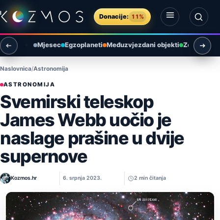
Preskoči na sadržaj
Donacije:
11%
Otvori izbornik
Otvori pretragu
Mjesec
Egzoplaneti
Međuzvjezdani objekti
Zemlja i ok
Naslovnica
Astronomija
ASTRONOMIJA
Svemirski teleskop
James Webb uočio je
naslage prašine u dvije
supernove
Kozmos.hr
6. srpnja 2023.
2 min čitanja