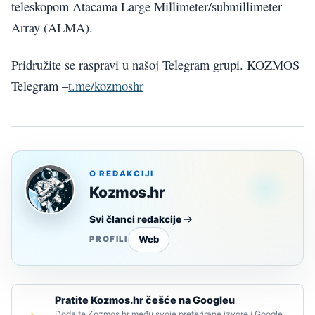
teleskopom Atacama Large Millimeter/submillimeter
Array (ALMA).
Pridružite se raspravi u našoj Telegram grupi. KOZMOS
Telegram –
t.me/kozmoshr
O REDAKCIJI
Kozmos.hr
Svi članci redakcije
Web
PROFILI
Pratite Kozmos.hr češće na Googleu
Dodajte Kozmos.hr među svoje preferirane izvore i Google