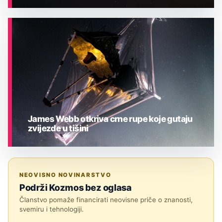
ASTRONOMIJA
James Webb otkriva crne rupe koje gutaju
zvijezde u tišini
ASTRONOMIJA
NEOVISNO NOVINARSTVO
Podrži Kozmos bez oglasa
Članstvo pomaže financirati neovisne priče o znanosti,
svemiru i tehnologiji.