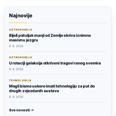
Najnovije
ASTRONOMIJA
Bijeli patuljak manji od Zemlje skriva iznimno
masivnu jezgru
8. 8. 2026.
ASTRONOMIJA
U rotaciji galaksija otkriveni tragovi ranog svemira
8. 8. 2026.
TEHNOLOGIJA
Mogli bismo uskoro imati tehnologiju za put do
drugih zvjezdanih sustava
8. 8. 2026.
Sve novosti