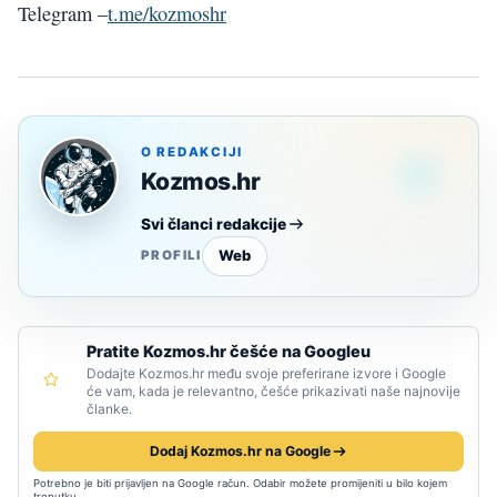
Telegram –
t.me/kozmoshr
O REDAKCIJI
Kozmos.hr
Svi članci redakcije
Web
PROFILI
Pratite Kozmos.hr češće na Googleu
Dodajte Kozmos.hr među svoje preferirane izvore i Google
će vam, kada je relevantno, češće prikazivati naše najnovije
članke.
Dodaj Kozmos.hr na Google
Potrebno je biti prijavljen na Google račun. Odabir možete promijeniti u bilo kojem
trenutku.