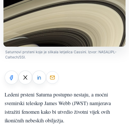
Saturnovi prsteni koje je slikala letjelica Cassini. Izvor: NASA/JPL-
Caltech/SSI.
Ledeni prsteni Saturna postupno nestaju, a moćni
svemirski teleskop James Webb (JWST) namjerava
istražiti fenomen kako bi utvrdio životni vijek ovih
ikoničnih nebeskih obilježja.