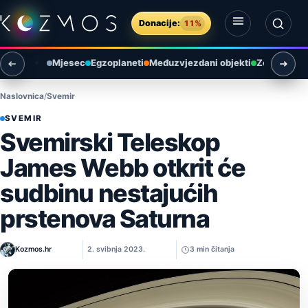
Preskoči na sadržaj
Donacije:
11%
Otvori izbornik
Otvori pretragu
Mjesec
Egzoplaneti
Međuzvjezdani objekti
Zemlja i ok
Naslovnica
Svemir
SVEMIR
Svemirski Teleskop
James Webb otkrit će
sudbinu nestajućih
prstenova Saturna
Kozmos.hr
2. svibnja 2023.
3 min čitanja