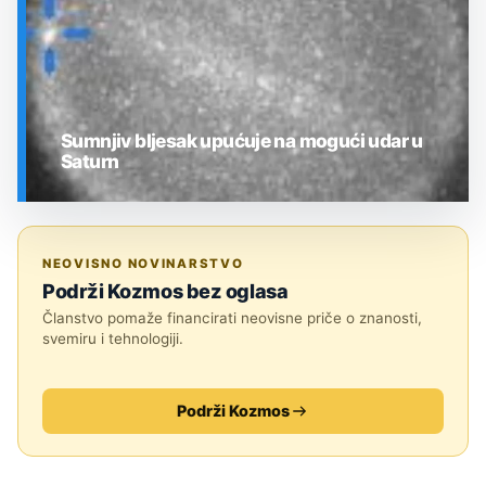
Sumnjiv bljesak upućuje na mogući udar u
Saturn
SVEMIR
NEOVISNO NOVINARSTVO
Podrži Kozmos bez oglasa
Članstvo pomaže financirati neovisne priče o znanosti,
svemiru i tehnologiji.
Podrži Kozmos