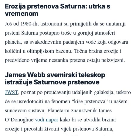
Erozija prstenova Saturna: utrka s
vremenom
Još od 1980-ih, astronomi su primijetili da se unutarnji
prsteni Saturna postupno troše u gornjoj atmosferi
planeta, sa svakodnevnim padanjem vode koja odgovara
količini u olimpijskom bazenu. Točna brzina erozije i
predviđeno vrijeme nestanka prstena ostaju neizvjesni.
James Webb svemirski teleskop
istražuje Saturnove prstenove
JWST
, poznat po proučavanju udaljenih galaksija, uskoro
će se usredotočiti na fenomen “kiše prstenova” u našem
sunčevom sustavu. Planetarni znanstvenik James
O’Donoghue
vodi napor
kako bi se utvrdila brzina
erozije i preostali životni vijek prstenova Saturna,