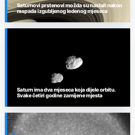
Saturnovi prstenovi možda su nastali nakon
raspada izgubljenog ledenog mjeseca
SVEMIR
Saturn ima dva mjeseca koja dijele orbitu.
Svake četiri godine zamijene mjesta
SVEMIR