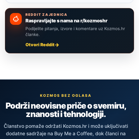
REDDIT ZAJEDNICA
Raspravljajte s nama na r/kozmoshr
Podijelite pitanja, izvore i komentare uz Kozmos.hr
članke.
Otvori Reddit
KOZMOS BEZ OGLASA
Podrži neovisne priče o svemiru,
znanosti i tehnologiji.
Članstvo pomaže održati Kozmos.hr i može uključivati
dodatne sadržaje na Buy Me a Coffee, dok članci na