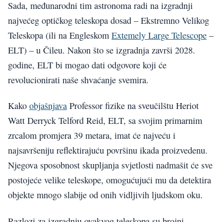
Sada, međunarodni tim astronoma radi na izgradnji
najvećeg optičkog teleskopa dosad – Ekstremno Velikog
Teleskopa (ili na Engleskom
Extemely Large Telescope
–
ELT) – u Čileu. Nakon što se izgradnja završi 2028.
godine, ELT bi mogao dati odgovore koji će
revolucionirati naše shvaćanje svemira.
Kako
objašnjava
Professor fizike na sveučilštu Heriot
Watt Derryck Telford Reid, ELT, sa svojim primarnim
zrcalom promjera 39 metara, imat će najveću i
najsavršeniju reflektirajuću površinu ikada proizvedenu.
Njegova sposobnost skupljanja svjetlosti nadmašit će sve
postojeće velike teleskope, omogućujući mu da detektira
objekte mnogo slabije od onih vidljivih ljudskom oku.
Razlozi za izgradnju ovakvog teleskopa su brojni.