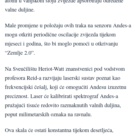
atomi u vanjskom sloju zvijezde apsorbiraju određene
valne duljine.
Male promjene u položaju ovih traka na senzoru Andes-a
mogu otkriti periodične oscilacije zvijezda tijekom
mjeseci i godina, što bi moglo pomoći u otkrivanju
“Zemlje 2.0”.
Na Sveučilištu Heriot-Watt znanstvenici pod vodstvom
profesora Reid-a razvijaju laserski sustav poznat kao
frekvencijski češalj, koji će omogućiti Andesu izuzetnu
preciznost. Laser će kalibrirati spektrograf Andes-a
pružajući tisuće redovito razmaknutih valnih duljina,
poput milimetarskih oznaka na ravnalu.
Ova skala će ostati konstantna tijekom desetljeća,