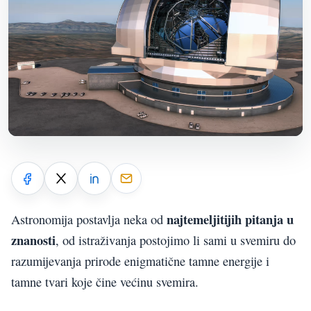
najtemeljitijih pitanja u
Astronomija postavlja neka od
znanosti
, od istraživanja postojimo li sami u svemiru do
razumijevanja prirode enigmatične tamne energije i
tamne tvari koje čine većinu svemira.