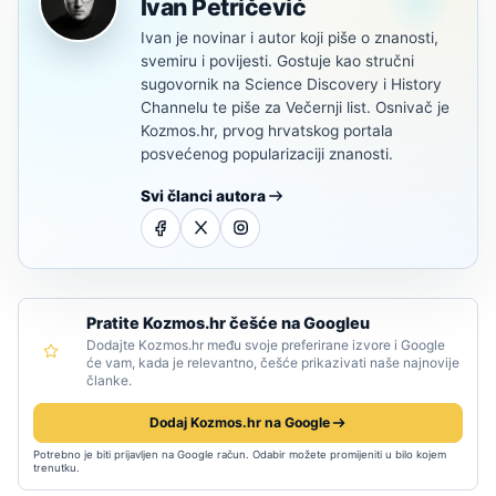
Ivan Petričević
Ivan je novinar i autor koji piše o znanosti,
svemiru i povijesti. Gostuje kao stručni
sugovornik na Science Discovery i History
Channelu te piše za Večernji list. Osnivač je
Kozmos.hr, prvog hrvatskog portala
posvećenog popularizaciji znanosti.
Svi članci autora
Pratite Kozmos.hr češće na Googleu
Dodajte Kozmos.hr među svoje preferirane izvore i Google
će vam, kada je relevantno, češće prikazivati naše najnovije
članke.
Dodaj Kozmos.hr na Google
Potrebno je biti prijavljen na Google račun. Odabir možete promijeniti u bilo kojem
trenutku.