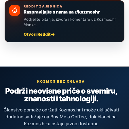
REDDIT ZAJEDNICA
Raspravljajte s nama na r/kozmoshr
Podijelite pitanja, izvore i komentare uz Kozmos.hr
članke.
Otvori Reddit
KOZMOS BEZ OGLASA
Podrži neovisne priče o svemiru,
znanosti i tehnologiji.
Članstvo pomaže održati Kozmos.hr i može uključivati
dodatne sadržaje na Buy Me a Coffee, dok članci na
Kozmos.hr-u ostaju javno dostupni.