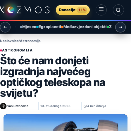
Preskoči na sadržaj
Donacije:
11%
Otvori izbornik
Otvori pretragu
Mjesec
Egzoplaneti
Međuzvjezdani objekti
Zemlja i ok
Naslovnica
Astronomija
ASTRONOMIJA
Što će nam donjeti
izgradnja najvećeg
optičkog teleskopa na
svijetu?
Ivan Petričević
10. studenoga 2023.
4 min čitanja