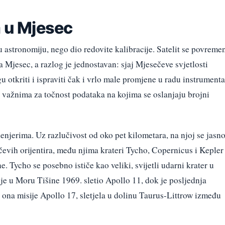
a u Mjesec
u astronomiju, nego dio redovite kalibracije. Satelit se povreme
Mjesec, a razlog je jednostavan: sjaj Mjesečeve svjetlosti
 otkriti i ispraviti čak i vrlo male promjene u radu instrumenta
važnima za točnost podataka na kojima se oslanjaju brojni
njerima. Uz razlučivost od oko pet kilometara, na njoj se jasn
evih orijentira, među njima krateri Tycho, Copernicus i Kepler
. Tycho se posebno ističe kao veliki, svijetli udarni krater u
je u Moru Tišine 1969. sletio Apollo 11, dok je posljednja
, ona misije Apollo 17, sletjela u dolinu Taurus-Littrow između