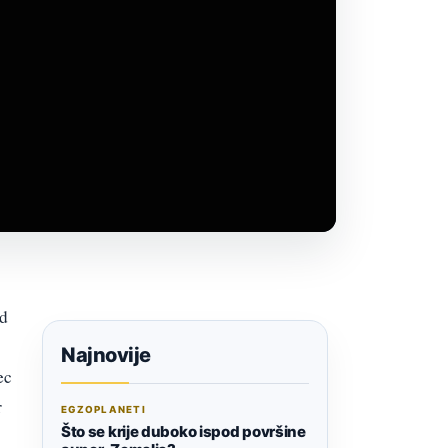
od
Najnovije
ec
r
EGZOPLANETI
Što se krije duboko ispod površine