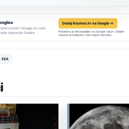
oogleu
Dodaj Kozmos.hr na Google
rane izvore i Google će vam,
Potrebno je biti prijavljen na Google račun. Odabir
 naše najnovije članke.
možete promijeniti u bilo kojem trenutku.
ESA
i