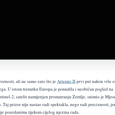
ornosti, ali ne samo zato što je
Artemis II
prvi put nakon više 
jega. U istom trenutku Europa je ponudila i neobičan pogled na
ntinel-2, satelit namijenjen promatranju Zemlje, snimio je Mjes
 Taj prizor nije nastao radi spektakla, nego radi preciznosti, je
ije pouzdanima tijekom cijelog njezina rada.