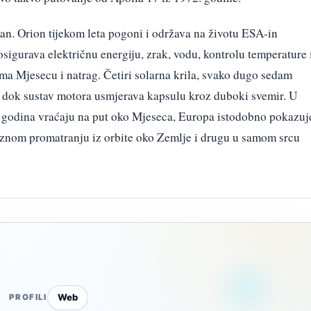
dan. Orion tijekom leta pogoni i održava na životu ESA-in
igurava električnu energiju, zrak, vodu, kontrolu temperature 
ma Mjesecu i natrag. Četiri solarna krila, svako dugo sedam
m, dok sustav motora usmjerava kapsulu kroz duboki svemir. U
0 godina vraćaju na put oko Mjeseca, Europa istodobno pokazuj
ciznom promatranju iz orbite oko Zemlje i drugu u samom srcu
Web
PROFILI