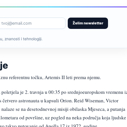
Želim newsletter
, znanosti i tehnologiji.
je
znu referentnu točku, Artemis II leti prema njemu.
oletjela je 2. travnja u 00:35 po srednjoeuropskom vremenu i
s četvero astronauta u kapsuli Orion. Reid Wiseman, Victor
 nalaze se na desetodnevnoj misiji obilaska Mjeseca, a putanja
kilometara od površine, uz pogled na neka područja koja ljudske
prvo takvo putovanje od Apolla 17 iz 1972. godine.