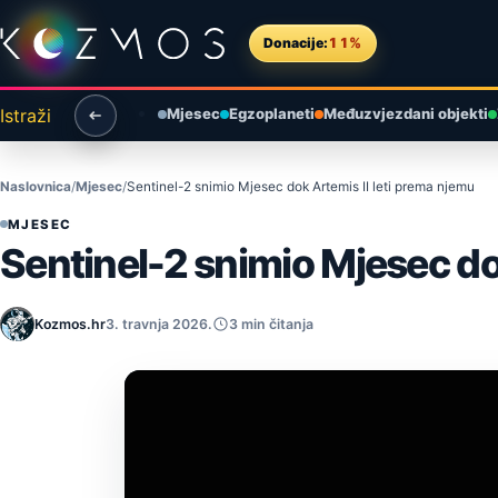
Preskoči na sadržaj
Donacije:
11%
Istraži
Mjesec
Egzoplaneti
Međuzvjezdani objekti
Naslovnica
Mjesec
Sentinel-2 snimio Mjesec dok Artemis II leti prema njemu
MJESEC
Sentinel-2 snimio Mjesec do
Kozmos.hr
3. travnja 2026.
3 min čitanja