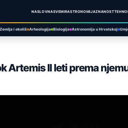
NASLOVNA
SVEMIR
ASTRONOMIJA
ZNANOST
TEHNO
Zemlja i okoliš
Arheologija
Biologija
Astronomija u Hrvatskoj
Umje
k Artemis II leti prema njem