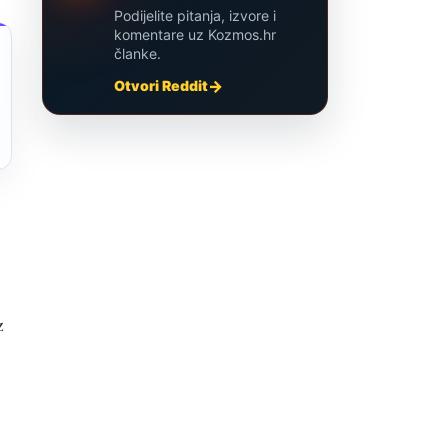
Podijelite pitanja, izvore i
komentare uz Kozmos.hr
članke.
Otvori Reddit
z