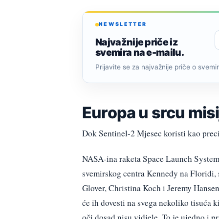
NEWSLETTER
Najvažnije priče iz
svemira na e-mailu.
Prijavite se za najvažnije priče o svemiru
Europa u srcu misi
Dok Sentinel-2 Mjesec koristi kao preci
NASA-ina raketa Space Launch System p
svemirskog centra Kennedy na Floridi, 
Glover, Christina Koch i Jeremy Hansen
će ih dovesti na svega nekoliko tisuća 
oči dosad nisu vidjele. To je ujedno i 