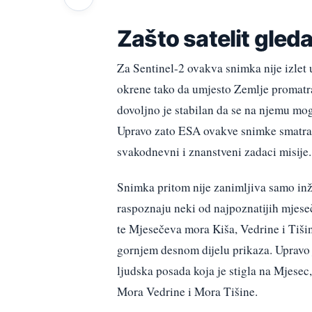
Zašto satelit gled
Za Sentinel-2 ovakva snimka nije izlet 
okrene tako da umjesto Zemlje promatra 
dovoljno je stabilan da se na njemu mogu
Upravo zato ESA ovakve snimke smatra 
svakodnevni i znanstveni zadaci misije.
Snimka pritom nije zanimljiva samo inže
raspoznaju neki od najpoznatijih mjeseč
te Mjesečeva mora Kiša, Vedrine i Tišine
gornjem desnom dijelu prikaza. Upravo 
ljudska posada koja je stigla na Mjesec
Mora Vedrine i Mora Tišine.