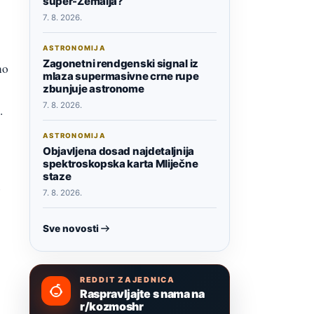
super-Zemalja?
7. 8. 2026.
ASTRONOMIJA
Zagonetni rendgenski signal iz
no
mlaza supermasivne crne rupe
zbunjuje astronome
7. 8. 2026.
.
ASTRONOMIJA
Objavljena dosad najdetaljnija
spektroskopska karta Mliječne
staze
o
7. 8. 2026.
Sve novosti
REDDIT ZAJEDNICA
Raspravljajte s nama na
r/kozmoshr