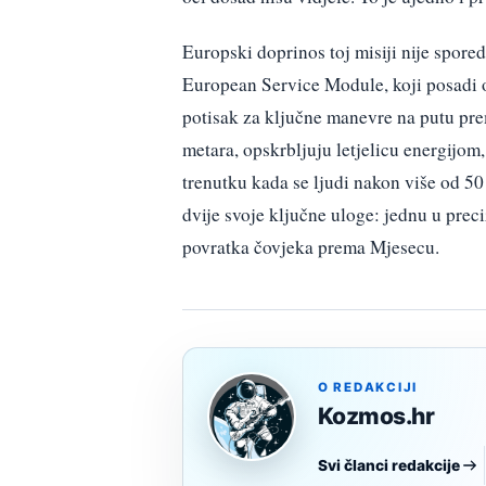
Europski doprinos toj misiji nije spore
European Service Module, koji posadi os
potisak za ključne manevre na putu pre
metara, opskrbljuju letjelicu energijo
trenutku kada se ljudi nakon više od 5
dvije svoje ključne uloge: jednu u pre
povratka čovjeka prema Mjesecu.
O REDAKCIJI
Kozmos.hr
Svi članci redakcije