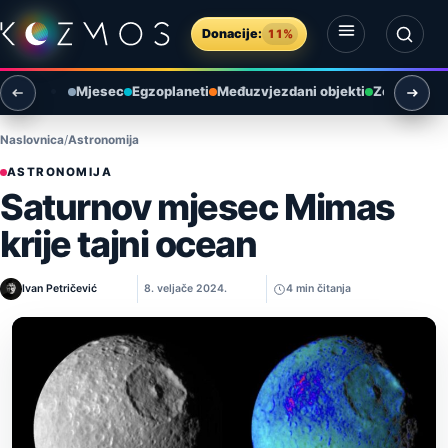
Preskoči na sadržaj
Donacije:
11%
Otvori izbornik
Otvori pretragu
Mjesec
Egzoplaneti
Međuzvjezdani objekti
Zemlja i ok
Naslovnica
Astronomija
ASTRONOMIJA
Saturnov mjesec Mimas
krije tajni ocean
Ivan Petričević
8. veljače 2024.
4 min čitanja