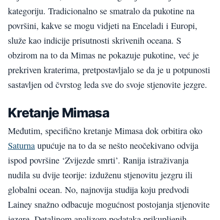
kategoriju. Tradicionalno se smatralo da pukotine na
površini, kakve se mogu vidjeti na Enceladi i Europi,
služe kao indicije prisutnosti skrivenih oceana. S
obzirom na to da Mimas ne pokazuje pukotine, već je
prekriven kraterima, pretpostavljalo se da je u potpunosti
sastavljen od čvrstog leda sve do svoje stjenovite jezgre.
Kretanje Mimasa
Međutim, specifično kretanje Mimasa dok orbitira oko
Saturna
upućuje na to da se nešto neočekivano odvija
ispod površine ‘Zvijezde smrti’. Ranija istraživanja
nudila su dvije teorije: izduženu stjenovitu jezgru ili
globalni ocean. No, najnovija studija koju predvodi
Lainey snažno odbacuje mogućnost postojanja stjenovite
jezgre. Detaljnom analizom podataka prikupljenih