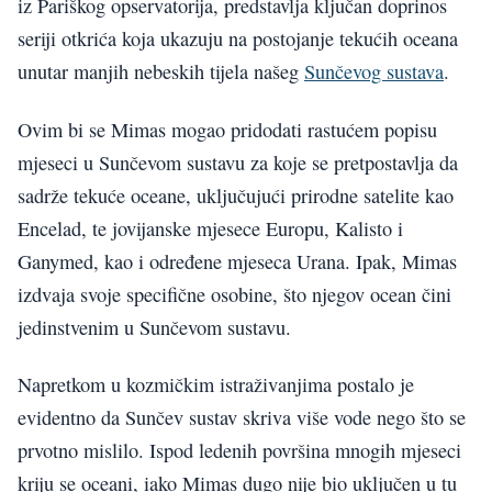
iz Pariškog opservatorija, predstavlja ključan doprinos
seriji otkrića koja ukazuju na postojanje tekućih oceana
unutar manjih nebeskih tijela našeg
Sunčevog sustava
.
Ovim bi se Mimas mogao pridodati rastućem popisu
mjeseci u Sunčevom sustavu za koje se pretpostavlja da
sadrže tekuće oceane, uključujući prirodne satelite kao
Encelad, te jovijanske mjesece Europu, Kalisto i
Ganymed, kao i određene mjeseca Urana. Ipak, Mimas
izdvaja svoje specifične osobine, što njegov ocean čini
jedinstvenim u Sunčevom sustavu.
Napretkom u kozmičkim istraživanjima postalo je
evidentno da Sunčev sustav skriva više vode nego što se
prvotno mislilo. Ispod ledenih površina mnogih mjeseci
kriju se oceani, iako Mimas dugo nije bio uključen u tu