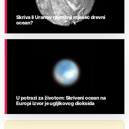
Skriva li Uranov najmanji mjesec drevni
ocean?
ASTRONOMIJA
U potrazi za životom: Skriveni ocean na
Europi izvor je ugljikovog dioksida
ASTRONOMIJA