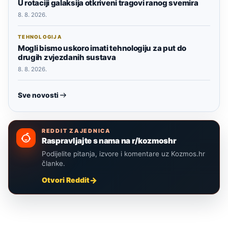
U rotaciji galaksija otkriveni tragovi ranog svemira
8. 8. 2026.
TEHNOLOGIJA
Mogli bismo uskoro imati tehnologiju za put do
drugih zvjezdanih sustava
8. 8. 2026.
Sve novosti
REDDIT ZAJEDNICA
Raspravljajte s nama na r/kozmoshr
Podijelite pitanja, izvore i komentare uz Kozmos.hr
članke.
Otvori Reddit