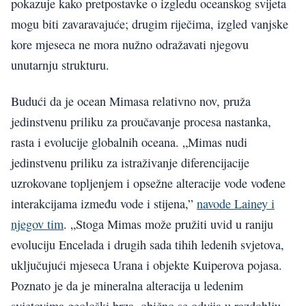
pokazuje kako pretpostavke o izgledu oceanskog svijeta
mogu biti zavaravajuće; drugim riječima, izgled vanjske
kore mjeseca ne mora nužno odražavati njegovu
unutarnju strukturu.
Budući da je ocean Mimasa relativno nov, pruža
jedinstvenu priliku za proučavanje procesa nastanka,
rasta i evolucije globalnih oceana. „Mimas nudi
jedinstvenu priliku za istraživanje diferencijacije
uzrokovane topljenjem i opsežne alteracije vode vođene
interakcijama između vode i stijena,”
navode Lainey i
njegov tim
. „Stoga Mimas može pružiti uvid u raniju
evoluciju Encelada i drugih sada tihih ledenih svjetova,
uključujući mjeseca Urana i objekte Kuiperova pojasa.
Poznato je da je mineralna alteracija u ledenim
svjetovima geološki brza, obično se odvija u razdoblju