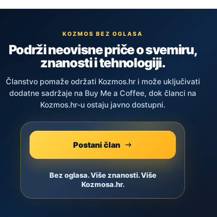
KOZMOS BEZ OGLASA
Podrži neovisne priče o svemiru,
znanosti i tehnologiji.
Članstvo pomaže održati Kozmos.hr i može uključivati
dodatne sadržaje na Buy Me a Coffee, dok članci na
Kozmos.hr-u ostaju javno dostupni.
Postani član
Bez oglasa. Više znanosti. Više
Kozmosa.hr.